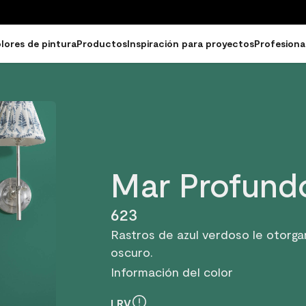
lores de pintura
Productos
Inspiración para proyectos
Profesiona
Mar Profund
623
Rastros de azul verdoso le otorg
oscuro.
Información del color
LRV