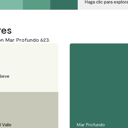
Haga clic para explor
res
on Mar Profundo 623.
Nieve
 Valle
Mar Profundo