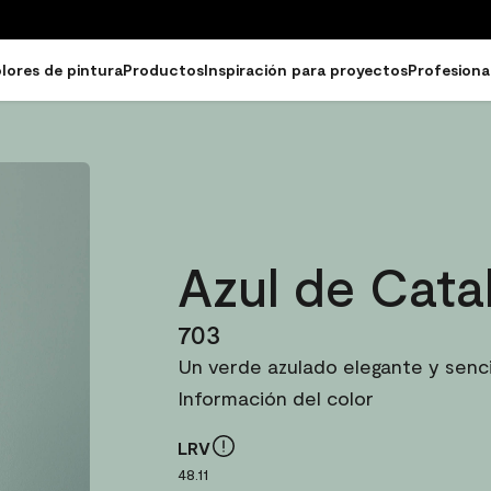
lores de pintura
Productos
Inspiración para proyectos
Profesiona
Azul de Cata
703
Un verde azulado elegante y sencill
Información del color
LRV
48.11