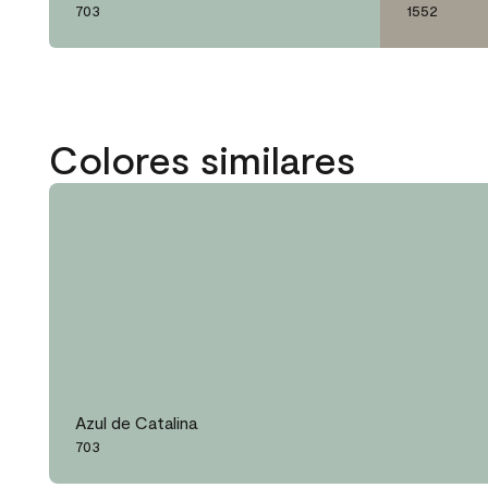
703
1552
Colores similares
Azul de Catalina
703