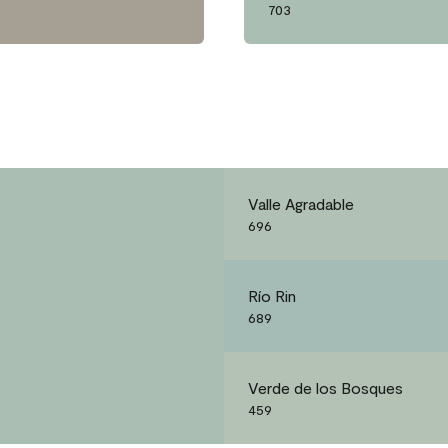
703
Valle Agradable
696
Río Rin
689
Verde de los Bosques
459