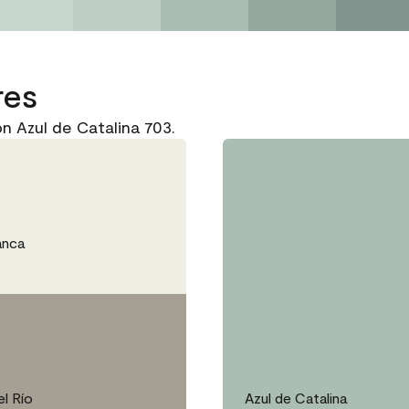
res
 Azul de Catalina 703.
anca
el Río
Azul de Catalina