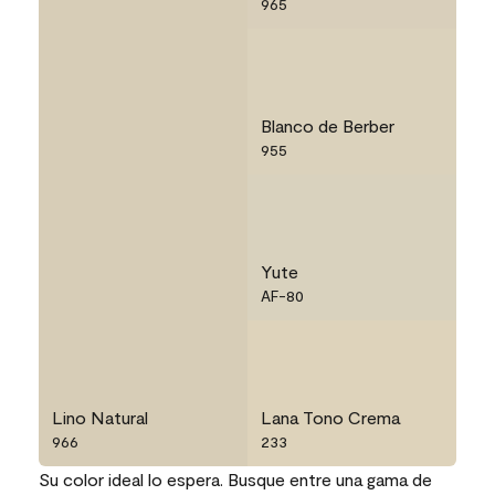
965
Blanco de Berber
955
Yute
AF-80
Lino Natural
Lana Tono Crema
966
233
Su color ideal lo espera. Busque entre una gama de