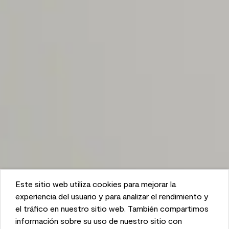
Este sitio web utiliza cookies para mejorar la
This website uses cookies to enhance user experience
experiencia del usuario y para analizar el rendimiento y
and to analyze performance and traffic on our website.
el tráfico en nuestro sitio web. También compartimos
We also share information about your use of our site
información sobre su uso de nuestro sitio con