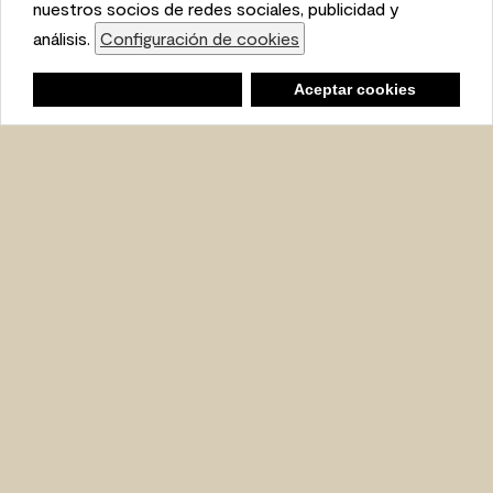
with our social media, advertising, and analytics
nuestros socios de redes sociales, publicidad y
partners.
análisis.
Configuración de cookies
Cookie Settings
Lista de compras
Negar
Deny
Aceptar cookies
Accept Cookies
Ambiente