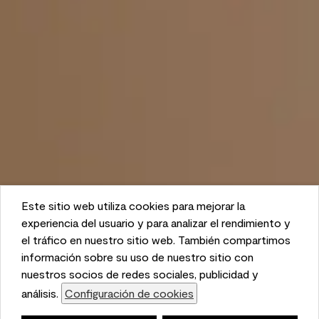
Este sitio web utiliza cookies para mejorar la
This website uses cookies to enhance user experience
experiencia del usuario y para analizar el rendimiento y
and to analyze performance and traffic on our website.
el tráfico en nuestro sitio web. También compartimos
We also share information about your use of our site
información sobre su uso de nuestro sitio con
with our social media, advertising, and analytics
nuestros socios de redes sociales, publicidad y
partners.
análisis.
Configuración de cookies
Cookie Settings
Lista de compras