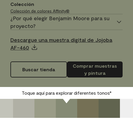
Colección
Colección de colores Affinity®
¿Por qué elegir Benjamin Moore para su
proyecto?
Descargue una muestra digital de Jojoba
AF-460
Comprar muestras
Buscar tienda
y pintura
Toque aquí para explorar diferentes tonos*