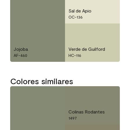
Sal de Apio
OC-136
Jojoba
Verde de Guilford
AF-460
HC-116
Colores similares
Colinas Rodantes
1497