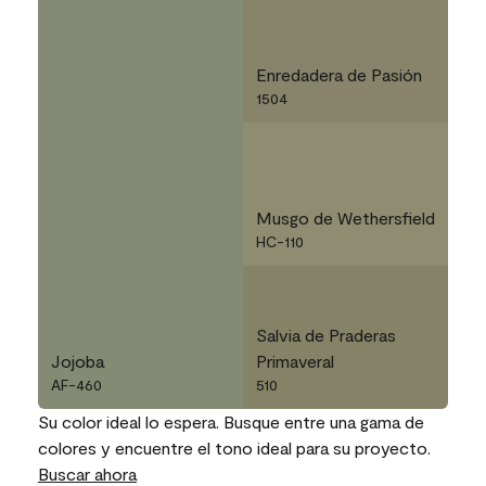
Enredadera de Pasión
1504
Musgo de Wethersfield
HC-110
Salvia de Praderas
Jojoba
Primaveral
AF-460
510
Su color ideal lo espera. Busque entre una gama de
colores y encuentre el tono ideal para su proyecto.
Buscar ahora