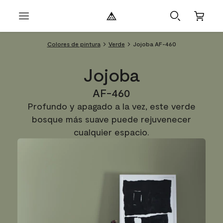
Colores de pintura
Verde
Jojoba AF-460
Jojoba
AF-460
Profundo y apagado a la vez, este verde
bosque más suave puede rejuvenecer
cualquier espacio.