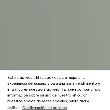
Este sitio web utiliza cookies para mejorar la
This website uses cookies to enhance user experience
experiencia del usuario y para analizar el rendimiento y
and to analyze performance and traffic on our website.
el tráfico en nuestro sitio web. También compartimos
We also share information about your use of our site
información sobre su uso de nuestro sitio con
with our social media, advertising, and analytics
nuestros socios de redes sociales, publicidad y
partners.
análisis.
Configuración de cookies
Cookie Settings