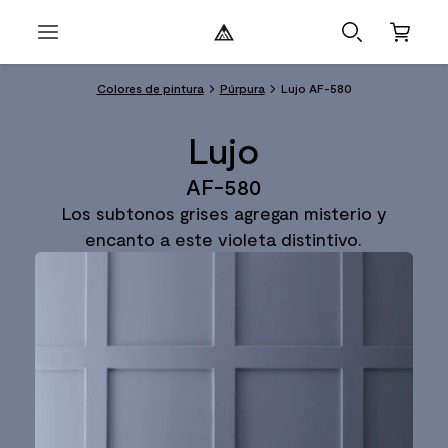
Colores de pintura
Púrpura
Lujo AF-580
Lujo
AF-580
Los subtonos grises agregan misterio y
encanto a este violeta distintivo.