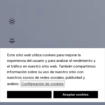
Este sitio web utiliza cookies para mejorar la
Ambiente
This website uses cookies to enhance user experience
experiencia del usuario y para analizar el rendimiento y
and to analyze performance and traffic on our website.
el tráfico en nuestro sitio web. También compartimos
We also share information about your use of our site
información sobre su uso de nuestro sitio con
with our social media, advertising, and analytics
nuestros socios de redes sociales, publicidad y
partners.
análisis.
Configuración de cookies
Cookie Settings
Lista de compras
Negar
Deny
Aceptar cookies
Accept Cookies