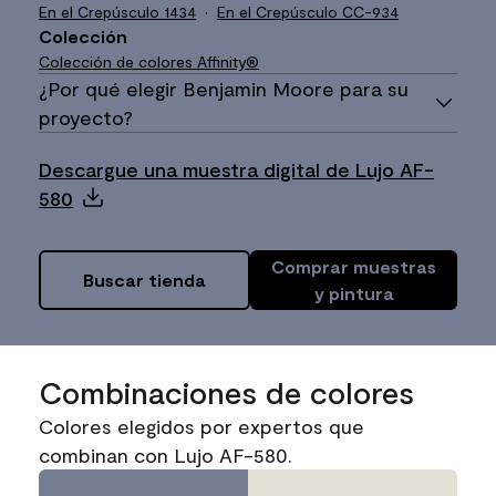
En el Crepúsculo
1434
En el Crepúsculo
CC-934
Colección
Colección de colores Affinity®
¿Por qué elegir Benjamin Moore para su
proyecto?
Descargue una muestra digital de Lujo AF-
580
Comprar muestras
Buscar tienda
y pintura
Combinaciones de colores
Colores elegidos por expertos que
combinan con Lujo AF-580.