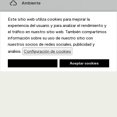
Ambiente
Este sitio web utiliza cookies para mejorar la
Este sitio web utiliza cookies para mejorar la
experiencia del usuario y para analizar el rendimiento y
experiencia del usuario y para analizar el rendimiento y
el tráfico en nuestro sitio web. También compartimos
el tráfico en nuestro sitio web. También compartimos
información sobre su uso de nuestro sitio con
información sobre su uso de nuestro sitio con
nuestros socios de redes sociales, publicidad y
nuestros socios de redes sociales, publicidad y
análisis.
análisis.
Configuración de cookies
Configuración de cookies
Lista de compras
Negar
Negar
Aceptar cookies
Aceptar cookies