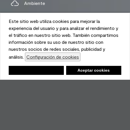
Ambiente
Este sitio web utiliza cookies para mejorar la
Este sitio web utiliza cookies para mejorar la
experiencia del usuario y para analizar el rendimiento y
experiencia del usuario y para analizar el rendimiento y
el tráfico en nuestro sitio web. También compartimos
el tráfico en nuestro sitio web. También compartimos
información sobre su uso de nuestro sitio con
información sobre su uso de nuestro sitio con
nuestros socios de redes sociales, publicidad y
nuestros socios de redes sociales, publicidad y
análisis.
análisis.
Configuración de cookies
Configuración de cookies
Lista de compras
Negar
Negar
Aceptar cookies
Aceptar cookies