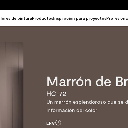
lores de pintura
Productos
Inspiración para proyectos
Profesiona
Marrón de B
HC-72
Un marrón esplendoroso que se de
Información del color
LRV