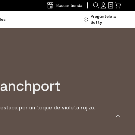
Buscar tienda
Pregúntele a
les
Betty
ranchport
staca por un toque de violeta rojizo.