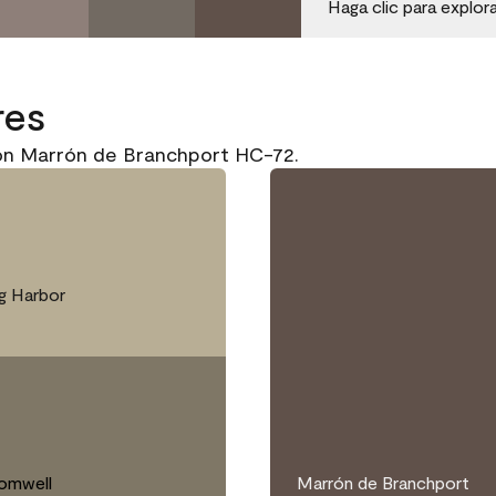
Haga clic para explor
res
on Marrón de Branchport HC-72.
g Harbor
romwell
Marrón de Branchport