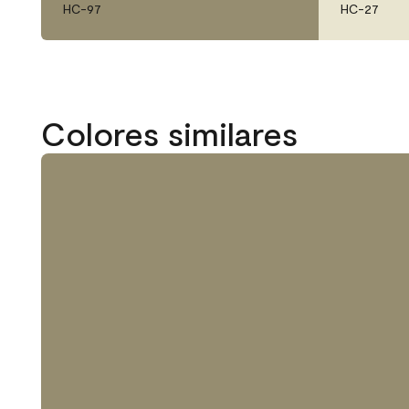
HC-97
HC-27
Colores similares