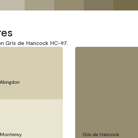
res
on Gris de Hancock HC-97.
 Abingdon
 Monterey
Gris de Hancock