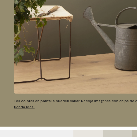
Los colores en pantalla pueden variar. Recoja imágenes con chips de c
tienda local
.