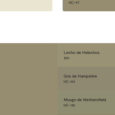
HC-97
Lecho de Helechos
1511
Gris de Hampshire
HC-101
Musgo de Wethersfield
HC-110