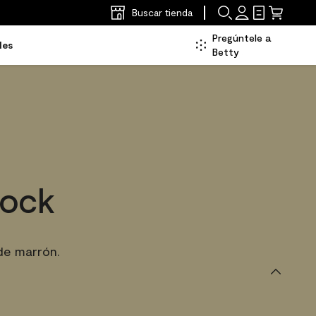
Buscar tienda
Pregúntele a
les
Betty
cock
de marrón.