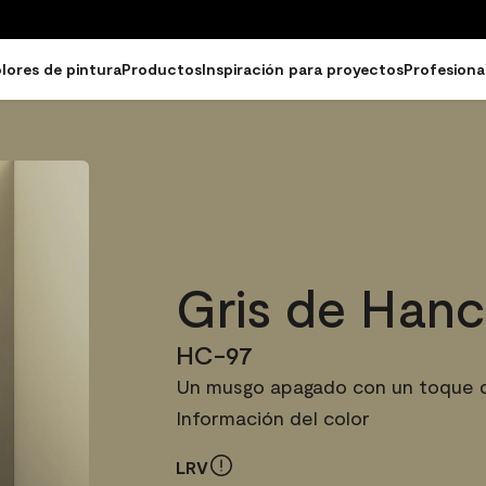
lores de pintura
Productos
Inspiración para proyectos
Profesiona
Gris de Han
HC-97
Un musgo apagado con un toque 
Información del color
LRV