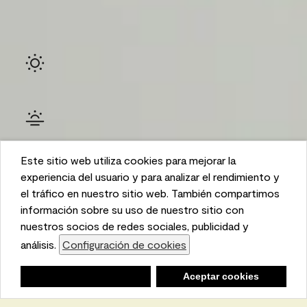
Este sitio web utiliza cookies para mejorar la
Ambiente
This website uses cookies to enhance user experience
experiencia del usuario y para analizar el rendimiento y
and to analyze performance and traffic on our website.
el tráfico en nuestro sitio web. También compartimos
We also share information about your use of our site
información sobre su uso de nuestro sitio con
with our social media, advertising, and analytics
nuestros socios de redes sociales, publicidad y
partners.
análisis.
Configuración de cookies
Cookie Settings
Lista de compras
Negar
Deny
Aceptar cookies
Accept Cookies