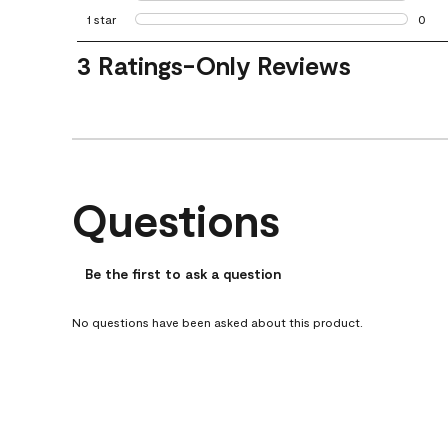
0 rev
1 star
stars
0
0 rev
1
3 Ratings-Only Reviews
to
0
of
3
Reviews
.
Questions
No questions have been asked about this product.
Be the first to ask a question
No questions have been asked about this product.