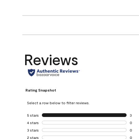
Reviews
Rating Snapshot
Select a row below to filter reviews.
5 stars
stars
3
3 rev
4 stars
stars
0
0 rev
3 stars
stars
0
0 rev
2 stars
stars
0