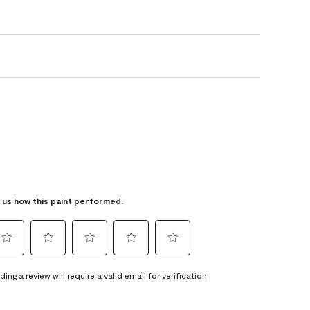
l us how this paint performed.
elect
Select
Select
Select
Select
o
to
to
to
to
ding a review will require a valid email for verification
te
rate
rate
rate
rate
he
the
the
the
the