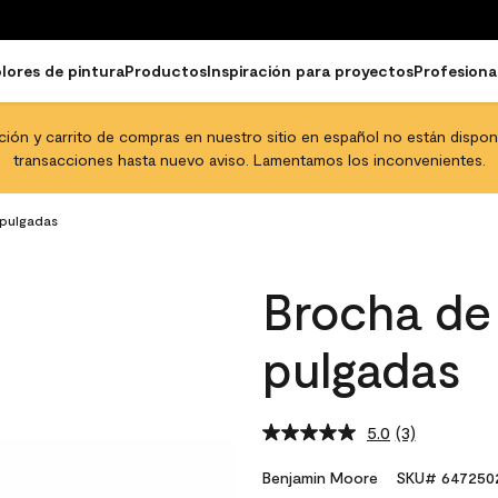
lores de pintura
Productos
Inspiración para proyectos
Profesiona
pción y carrito de compras en nuestro sitio en español no están disponib
transacciones hasta nuevo aviso. Lamentamos los inconvenientes.
pulgadas
Brocha de
pulgadas
5.0
(3)
Read
3
Reviews.
Benjamin Moore
SKU# 647250
Same