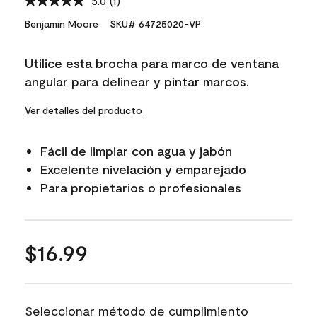
5.0
(1)
Read
a
Benjamin Moore
SKU# 64725020-VP
Review.
Same
page
Utilice esta brocha para marco de ventana
link.
angular para delinear y pintar marcos.
Ver detalles del producto
Fácil de limpiar con agua y jabón
Excelente nivelación y emparejado
Para propietarios o profesionales
$16.99
Seleccionar método de cumplimiento