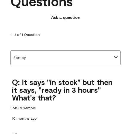
Questions
open
open
open
open
open
.
submission
submission
submission
submission
submission
form.
form.
form.
form.
form.
Ask a question
1 - 1 of 1 Question
Sort by
Q: It says "in stock" but then
it says, "ready in 3 hours"
What's that?
Bob27Example
10 months ago