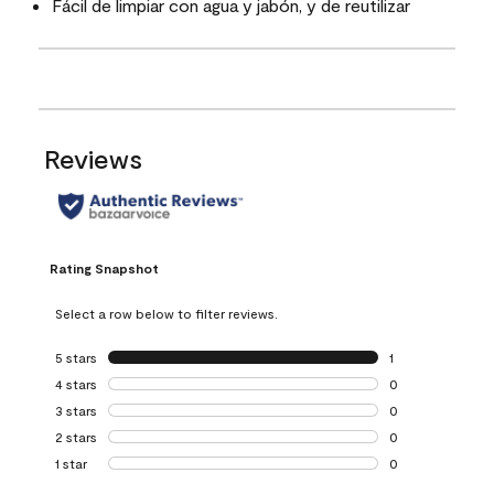
Fácil de limpiar con agua y jabón, y de reutilizar
Reviews
Rating Snapshot
Select a row below to filter reviews.
5 stars
stars
1
1 review with 5 st
4 stars
stars
0
0 reviews with 4 
3 stars
stars
0
0 reviews with 3 
2 stars
stars
0
0 reviews with 2 
1 star
stars
0
0 reviews with 1 s