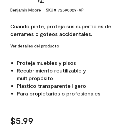
(0)
No
rating
Benjamin Moore
SKU# 72590029-VP
value.
Same
page
Cuando pinte, proteja sus superficies de
link.
derrames o goteos accidentales.
Ver detalles del producto
Proteja muebles y pisos
Recubrimiento reutilizable y
multipropósito
Plástico transparente ligero
Para propietarios o profesionales
$5.99