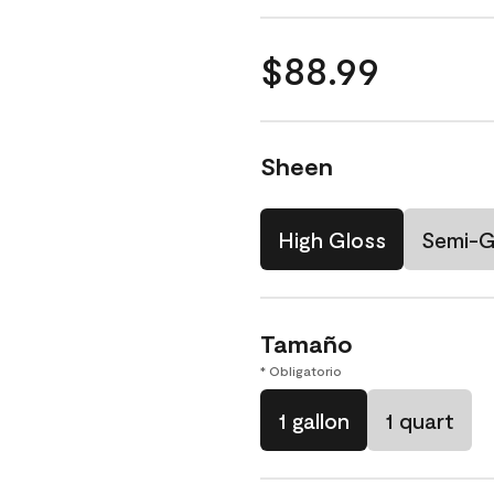
$88.99
Sheen
High Gloss
Semi-G
Tamaño
* Obligatorio
1 gallon
1 quart