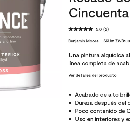
Cincuenta
5.0
(2)
Read
2
Reviews.
Benjamin Moore
SKU# ZWB100
Same
page
Una pintura alquídica a
link.
línea completa de acab
Ver detalles del producto
Acabado de alto bril
Dureza después del 
Poco contenido de 
Uso en interiores y e