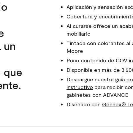
lo
Aplicación y sensación ex
Cobertura y encubrimiento
Al curarse ofrece un acab
e
mobiliario
a un
Tintada con colorantes al
Moore
Poco contenido de COV in
o que
Disponible en más de 3,50
Descargue nuestra
guía pr
ente.
instructivo
para recibir co
gabinetes con ADVANCE
Diseñado con
Gennex® Tec