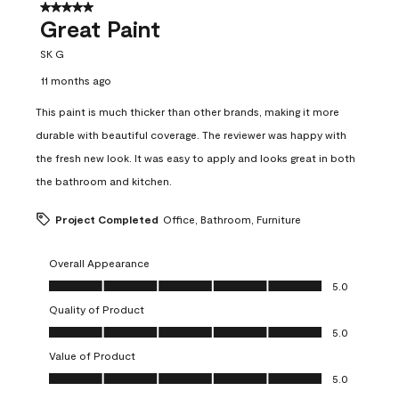
5 out of 5 stars.
Great Paint
SK G
11 months ago
This paint is much thicker than other brands, making it more
durable with beautiful coverage. The reviewer was happy with
the fresh new look. It was easy to apply and looks great in both
the bathroom and kitchen.
Project Completed
Office, Bathroom, Furniture
Overall Appearance
Overall Appearance, 5.0 out of 5
5.0
Quality of Product
Quality of Product, 5.0 out of 5
5.0
Value of Product
Value of Product, 5.0 out of 5
5.0