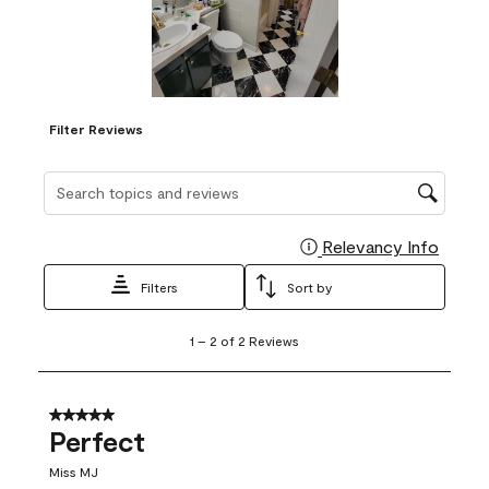
Filter Reviews
Search topics and reviews search region
Relevancy Info
Display
Filters
Sort by
1
1
–
2 of 2
Reviews
to
2
of
2
5 out of 5 stars.
Reviews
Perfect
.
Miss MJ