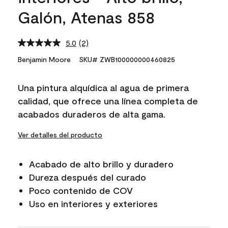
Galón, Atenas 858
5.0
(2)
Read
2
Benjamin Moore
SKU# ZWB100000000460825
Reviews.
Same
page
Una pintura alquídica al agua de primera
link.
calidad, que ofrece una línea completa de
acabados duraderos de alta gama.
Ver detalles del producto
Acabado de alto brillo y duradero
Dureza después del curado
Poco contenido de COV
Uso en interiores y exteriores