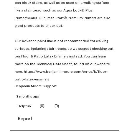
can block stains, as well as be used on a walking surface 
like a stair tread, such as our Aqua Lock® Plus 
Primer/Sealer. Our Fresh Start® Premium Primers are also 
great products to check out.

Our Advance paint line is not recommended for walking 
surfaces, including stair treads, so we suggest checking out 
our Floor & Patio Latex Enamels instead. You can learn 
more on the Technical Data Sheet, found on our website 
here: https://www.benjaminmoore.com/en-us/b/floor-
patio-latex-enamels
Benjamin Moore Support
3 months ago
(
0
)
(
0
)
Helpful?
Report