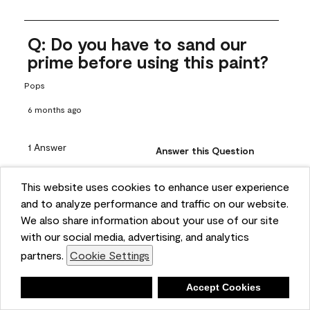
Q: Do you have to sand our
prime before using this paint?
Pops
6 months ago
1 Answer
Answer this Question
This website uses cookies to enhance user experience
A:
 Thanks for reaching out! If the surface has a shine to it or 
and to analyze performance and traffic on our website.
has been previously painted, we recommend properly 
We also share information about your use of our site
prepping the surface, which does include sanding and 
with our social media, advertising, and analytics
priming. Proper prep includes a good cleaning and rinsing 
partners.
Cookie Settings
with a household detergent such as Dawn or Simple Green. 
Once dry, lightly sand the surfaces with a medium 
Deny
Accept Cookies
sandpaper, one that has a grit of 150 or 180. Clean the 