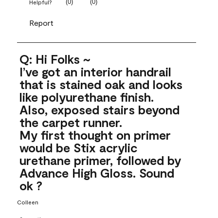
(
0
)
(
0
)
Helpful?
Report
Q: Hi Folks ~
I’ve got an interior handrail
that is stained oak and looks
like polyurethane finish.
Also, exposed stairs beyond
the carpet runner.
My first thought on primer
would be Stix acrylic
urethane primer, followed by
Advance High Gloss. Sound
ok ?
Colleen