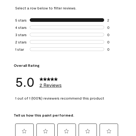
Select a row below to filter reviews.
5 stars
stars
2
2 reviews with 5 
4 stars
stars
0
0 reviews with 4 
3 stars
stars
0
0 reviews with 3 
2 stars
stars
0
0 reviews with 2 
1 star
stars
0
0 reviews with 1 s
Overall Rating
5.0
2 Reviews
1 out of 1 (100%) reviewers recommend this product
Tell us how this paint performed.