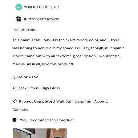
VERIFIED PURCHASER
INCENTIVIZED REVIEW
a month ago
This paint is fabulous. It is the exact mood, color, and luster I
was hoping to achieve in my space. I will say, though, if Benjamin
Moore came out with an "extreme gloss" option, I wouldnt be
mad 👀. All in all, love this product!
Q:
Color Used
A:
Essex Green - High Gloss
Project Completed
Wall, Bathroom, Trim, Accent,
Cabinets
Yes, I recommend this product.