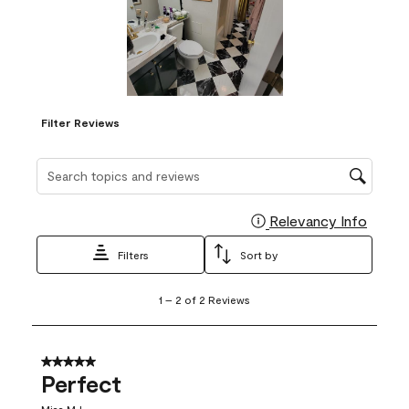
Filter Reviews
Search topics and reviews search region
Relevancy Info
Display
Filters
Sort by
1
1
–
2 of 2
Reviews
to
2
of
2
5 out of 5 stars.
Reviews
Perfect
.