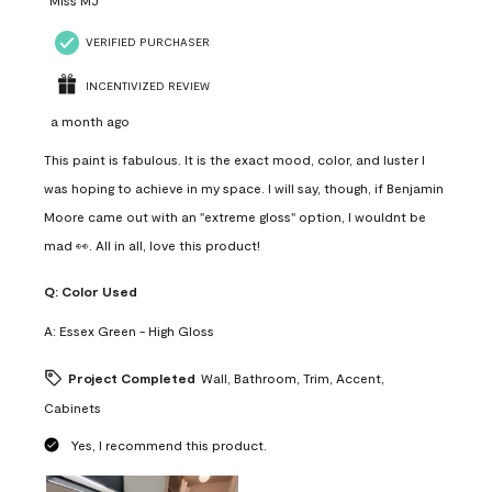
Miss MJ
VERIFIED PURCHASER
INCENTIVIZED REVIEW
a month ago
This paint is fabulous. It is the exact mood, color, and luster I
was hoping to achieve in my space. I will say, though, if Benjamin
Moore came out with an "extreme gloss" option, I wouldnt be
mad 👀. All in all, love this product!
Q:
Color Used
A:
Essex Green - High Gloss
Project Completed
Wall, Bathroom, Trim, Accent,
Cabinets
Yes, I recommend this product.