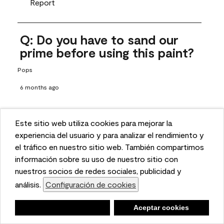
Report
Q: Do you have to sand our
prime before using this paint?
Pops
6 months ago
1 Answer
Answer this Question
Este sitio web utiliza cookies para mejorar la
This website uses cookies to enhance user experience
experiencia del usuario y para analizar el rendimiento y
A:
 Thanks for reaching out! If the surface has a shine to it or 
and to analyze performance and traffic on our website.
el tráfico en nuestro sitio web. También compartimos
We also share information about your use of our site
información sobre su uso de nuestro sitio con
has been previously painted, we recommend properly 
with our social media, advertising, and analytics
nuestros socios de redes sociales, publicidad y
prepping the surface, which does include sanding and 
partners.
análisis.
Configuración de cookies
Cookie Settings
priming. Proper prep includes a good cleaning and rinsing 
with a household detergent such as Dawn or Simple Green. 
Negar
Deny
Aceptar cookies
Accept Cookies
Once dry, lightly sand the surfaces with a medium 
sandpaper, one that has a grit of 150 or 180. Clean the 