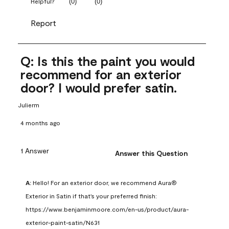
(
0
)
(
0
)
Helpful?
Report
Q: Is this the paint you would
recommend for an exterior
door? I would prefer satin.
Julierm
4 months ago
1 Answer
Answer this Question
A:
 Hello! For an exterior door, we recommend Aura® 
Exterior in Satin if that's your preferred finish: 
https://www.benjaminmoore.com/en-us/product/aura-
exterior-paint-satin/N631