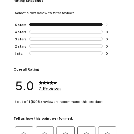
Rating Snapshot
Select a row below to filter reviews.
5 stars
stars
2
2 reviews with 5 
4 stars
stars
0
0 reviews with 4 
3 stars
stars
0
0 reviews with 3 
2 stars
stars
0
0 reviews with 2 
1 star
stars
0
0 reviews with 1 s
Overall Rating
5.0
2 Reviews
1 out of 1 (100%) reviewers recommend this product
Tell us how this paint performed.