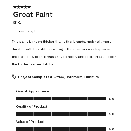
5 out of 5 stars.
Great Paint
SK G
11 months ago
This paint is much thicker than other brands, making it more
durable with beautiful coverage. The reviewer was happy with
the fresh new look. It was easy to apply and looks great in both
the bathroom and kitchen.
Project Completed
Office, Bathroom, Furniture
Overall Appearance
Overall Appearance, 5.0 out of 5
5.0
Quality of Product
Quality of Product, 5.0 out of 5
5.0
Value of Product
Value of Product, 5.0 out of 5
5.0