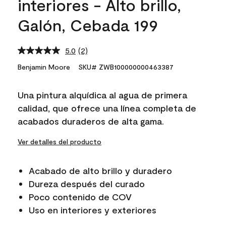
interiores - Alto brillo,
Galón, Cebada 199
5.0
(2)
Read
2
Benjamin Moore
SKU# ZWB100000000463387
Reviews.
Same
page
Una pintura alquídica al agua de primera
link.
calidad, que ofrece una línea completa de
acabados duraderos de alta gama.
Ver detalles del producto
Acabado de alto brillo y duradero
Dureza después del curado
Poco contenido de COV
Uso en interiores y exteriores