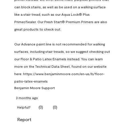
can block stains, as well as be used on a walking surface 
like a stair tread, such as our Aqua Lock® Plus 
Primer/Sealer. Our Fresh Start® Premium Primers are also 
great products to check out.

Our Advance paint line is not recommended for walking 
surfaces, including stair treads, so we suggest checking out 
our Floor & Patio Latex Enamels instead. You can learn 
more on the Technical Data Sheet, found on our website 
here: https://www.benjaminmoore.com/en-us/b/floor-
patio-latex-enamels
Benjamin Moore Support
3 months ago
(
0
)
(
0
)
Helpful?
Report