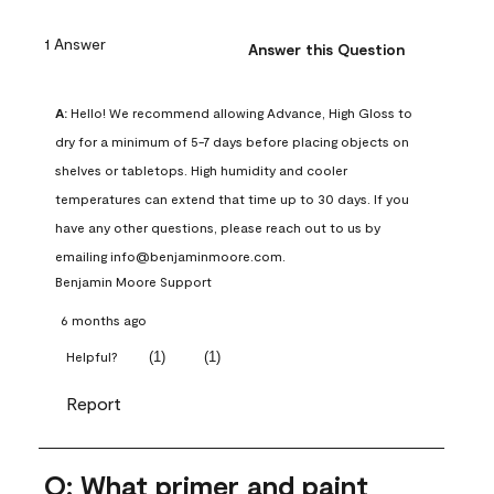
1 Answer
Answer this Question
A:
 Hello! We recommend allowing Advance, High Gloss to 
dry for a minimum of 5-7 days before placing objects on 
shelves or tabletops. High humidity and cooler 
temperatures can extend that time up to 30 days. If you 
have any other questions, please reach out to us by 
emailing info@benjaminmoore.com.
Benjamin Moore Support
6 months ago
(
1
)
(
1
)
Helpful?
Report
Q: What primer and paint