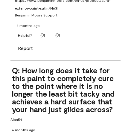
https://www.benjaminmoore.com/en-us/product/aura-
exterior-paint-satin/N631
Benjamin Moore Support
4 months ago
(
0
)
(
0
)
Helpful?
Report
Q: How long does it take for
this paint to completely cure
to the point where it is no
longer the least bit tacky and
achieves a hard surface that
your hand just glides across?
Alan54
6 months ago