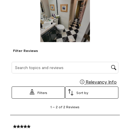
Filter Reviews
Search topics and reviews search region
Relevancy Info
Display
Filters
Sort by
1
1
–
2 of 2
Reviews
to
2
of
2
5 out of 5 stars.