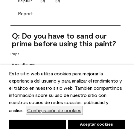
(
0
)
(
0
)
Helpful?
Report
Q: Do you have to sand our
prime before using this paint?
Pops
6 months ago
Este sitio web utiliza cookies para mejorar la
1 Answer
This website uses cookies to enhance user experience
experiencia del usuario y para analizar el rendimiento y
Answer this Question
and to analyze performance and traffic on our website.
el tráfico en nuestro sitio web. También compartimos
We also share information about your use of our site
información sobre su uso de nuestro sitio con
A:
 Thanks for reaching out! If the surface has a shine to it or 
with our social media, advertising, and analytics
nuestros socios de redes sociales, publicidad y
has been previously painted, we recommend properly 
partners.
análisis.
Configuración de cookies
Cookie Settings
prepping the surface, which does include sanding and 
priming. Proper prep includes a good cleaning and rinsing 
Negar
Deny
Aceptar cookies
Accept Cookies
with a household detergent such as Dawn or Simple Green. 