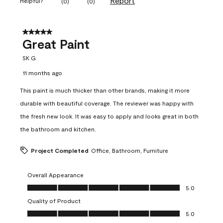
Report
Helpful?
(
0
)
(
0
)
5 out of 5 stars.
Great Paint
SK G
11 months ago
This paint is much thicker than other brands, making it more
durable with beautiful coverage. The reviewer was happy with
the fresh new look. It was easy to apply and looks great in both
the bathroom and kitchen.
Project Completed
Office, Bathroom, Furniture
Overall Appearance
Overall Appearance, 5.0 out of 5
5.0
Quality of Product
Quality of Product, 5.0 out of 5
5.0