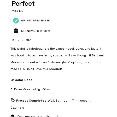
Reviews
Perfect
.
Miss MJ
VERIFIED PURCHASER
INCENTIVIZED REVIEW
a month ago
This paint is fabulous. It is the exact mood, color, and luster I
was hoping to achieve in my space. I will say, though, if Benjamin
Moore came out with an "extreme gloss" option, I wouldnt be
mad 👀. All in all, love this product!
Q:
Color Used
A:
Essex Green - High Gloss
Project Completed
Wall, Bathroom, Trim, Accent,
Cabinets
Yes, I recommend this product.