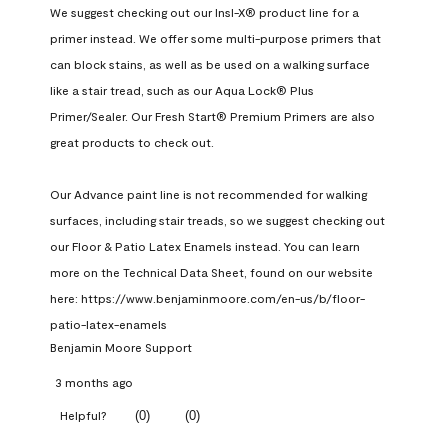
We suggest checking out our Insl-X® product line for a 
primer instead. We offer some multi-purpose primers that 
can block stains, as well as be used on a walking surface 
like a stair tread, such as our Aqua Lock® Plus 
Primer/Sealer. Our Fresh Start® Premium Primers are also 
great products to check out.

Our Advance paint line is not recommended for walking 
surfaces, including stair treads, so we suggest checking out 
our Floor & Patio Latex Enamels instead. You can learn 
more on the Technical Data Sheet, found on our website 
here: https://www.benjaminmoore.com/en-us/b/floor-
patio-latex-enamels
Benjamin Moore Support
3 months ago
(
0
)
(
0
)
Helpful?