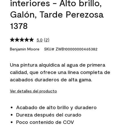
interiores - Alto brillo,
Galón, Tarde Perezosa
1378
5.0
(2)
Read
2
Benjamin Moore
SKU# ZWB100000000465382
Reviews.
Same
page
Una pintura alquídica al agua de primera
link.
calidad, que ofrece una línea completa de
acabados duraderos de alta gama.
Ver detalles del producto
Acabado de alto brillo y duradero
Dureza después del curado
Poco contenido de COV