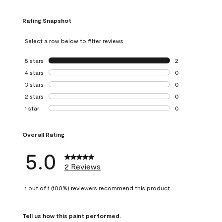
Rating Snapshot
Select a row below to filter reviews.
5 stars
stars
2
2 reviews with 5 
4 stars
stars
0
0 reviews with 4 
3 stars
stars
0
0 reviews with 3 
2 stars
stars
0
0 reviews with 2 
1 star
stars
0
0 reviews with 1 s
Overall Rating
5.0
2 Reviews
1 out of 1 (100%) reviewers recommend this product
Tell us how this paint performed.