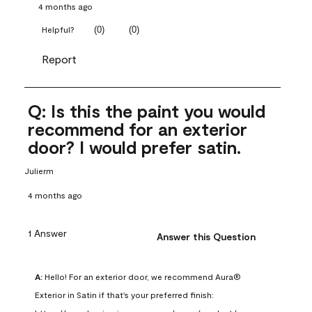
4 months ago
(
0
)
(
0
)
Helpful?
Report
Q: Is this the paint you would
recommend for an exterior
door? I would prefer satin.
Julierm
4 months ago
1 Answer
Answer this Question
A:
 Hello! For an exterior door, we recommend Aura® 
Exterior in Satin if that's your preferred finish: 