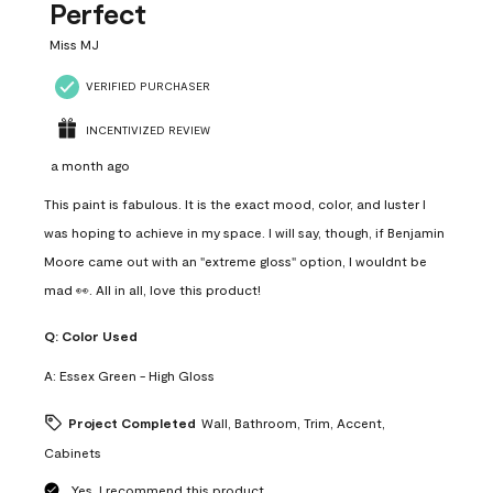
Reviews
Perfect
.
Miss MJ
VERIFIED PURCHASER
INCENTIVIZED REVIEW
a month ago
This paint is fabulous. It is the exact mood, color, and luster I
was hoping to achieve in my space. I will say, though, if Benjamin
Moore came out with an "extreme gloss" option, I wouldnt be
mad 👀. All in all, love this product!
Q:
Color Used
A:
Essex Green - High Gloss
Project Completed
Wall, Bathroom, Trim, Accent,
Cabinets
Yes, I recommend this product.