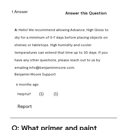
1 Answer
Answer this Question
A:
 Hello! We recommend allowing Advance, High Gloss to 
dry for a minimum of 5-7 days before placing objects on 
shelves or tabletops. High humidity and cooler 
temperatures can extend that time up to 30 days. If you 
have any other questions, please reach out to us by 
emailing info@benjaminmoore.com.
Benjamin Moore Support
6 months ago
(
1
)
(
1
)
Helpful?
Report
Q: What primer and paint