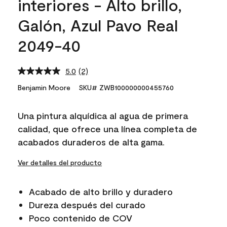
interiores - Alto brillo,
Galón, Azul Pavo Real
2049-40
5.0
(2)
Read
2
Benjamin Moore
SKU# ZWB100000000455760
Reviews.
Same
page
Una pintura alquídica al agua de primera
link.
calidad, que ofrece una línea completa de
acabados duraderos de alta gama.
Ver detalles del producto
Acabado de alto brillo y duradero
Dureza después del curado
Poco contenido de COV