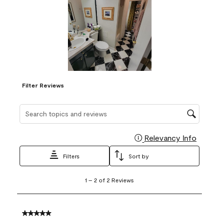
Filter Reviews
Search topics and reviews search region
Relevancy Info
Display
Filters
Sort by
1
1
–
2 of 2
Reviews
to
2
of
2
5 out of 5 stars.