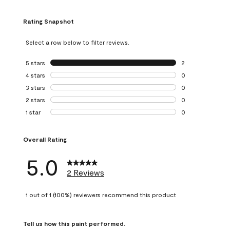
Rating Snapshot
Select a row below to filter reviews.
5 stars
stars
2
2 reviews with 5 
4 stars
stars
0
0 reviews with 4 
3 stars
stars
0
0 reviews with 3 
2 stars
stars
0
0 reviews with 2 
1 star
stars
0
0 reviews with 1 s
Overall Rating
5.0
2 Reviews
1 out of 1 (100%) reviewers recommend this product
Tell us how this paint performed.