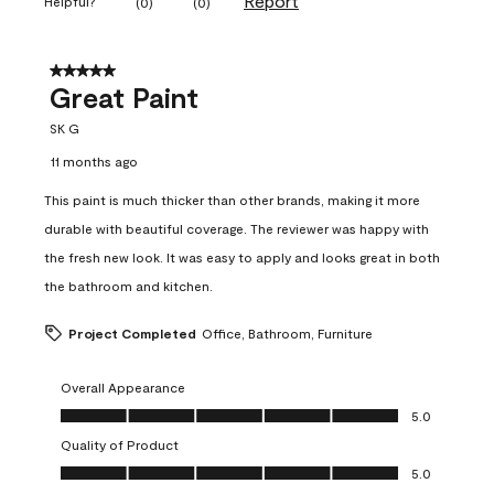
Report
Helpful?
(
0
)
(
0
)
5 out of 5 stars.
Great Paint
SK G
11 months ago
This paint is much thicker than other brands, making it more
durable with beautiful coverage. The reviewer was happy with
the fresh new look. It was easy to apply and looks great in both
the bathroom and kitchen.
Project Completed
Office, Bathroom, Furniture
Overall Appearance
Overall Appearance, 5.0 out of 5
5.0
Quality of Product
Quality of Product, 5.0 out of 5
5.0