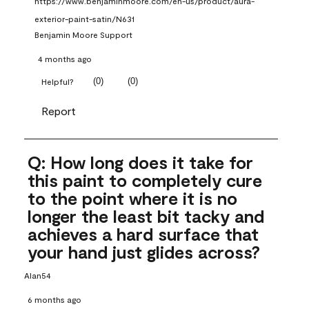
https://www.benjaminmoore.com/en-us/product/aura-
exterior-paint-satin/N631
Benjamin Moore Support
4 months ago
(
0
)
(
0
)
Helpful?
Report
Q: How long does it take for
this paint to completely cure
to the point where it is no
longer the least bit tacky and
achieves a hard surface that
your hand just glides across?
Alan54
6 months ago