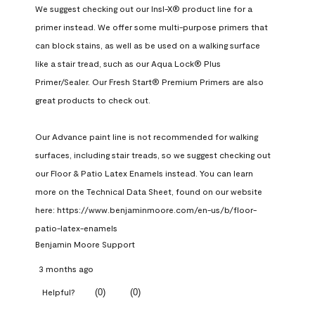
We suggest checking out our Insl-X® product line for a 
primer instead. We offer some multi-purpose primers that 
can block stains, as well as be used on a walking surface 
like a stair tread, such as our Aqua Lock® Plus 
Primer/Sealer. Our Fresh Start® Premium Primers are also 
great products to check out.

Our Advance paint line is not recommended for walking 
surfaces, including stair treads, so we suggest checking out 
our Floor & Patio Latex Enamels instead. You can learn 
more on the Technical Data Sheet, found on our website 
here: https://www.benjaminmoore.com/en-us/b/floor-
patio-latex-enamels
Benjamin Moore Support
3 months ago
(
0
)
(
0
)
Helpful?