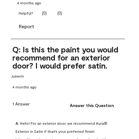
4 months ago
(
0
)
(
0
)
Helpful?
Report
Q: Is this the paint you would
recommend for an exterior
door? I would prefer satin.
Julierm
4 months ago
1 Answer
Answer this Question
A:
 Hello! For an exterior door, we recommend Aura® 
Exterior in Satin if that's your preferred finish: 