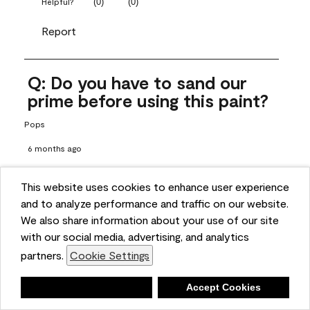
(
0
)
(
0
)
Helpful?
Report
Q: Do you have to sand our
prime before using this paint?
Pops
6 months ago
1 Answer
This website uses cookies to enhance user experience
Answer this Question
and to analyze performance and traffic on our website.
We also share information about your use of our site
A:
 Thanks for reaching out! If the surface has a shine to it or 
with our social media, advertising, and analytics
has been previously painted, we recommend properly 
partners.
Cookie Settings
prepping the surface, which does include sanding and 
priming. Proper prep includes a good cleaning and rinsing 
Deny
Accept Cookies
with a household detergent such as Dawn or Simple Green. 