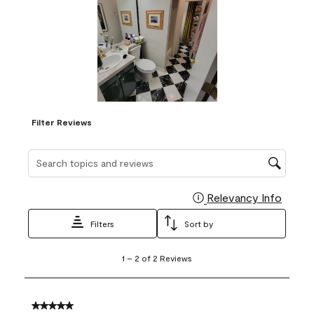
Filter Reviews
Search topics and reviews search region
Relevancy Info
Display
Filters
Sort by
1
1
–
2 of 2
Reviews
to
2
of
2
5 out of 5 stars.