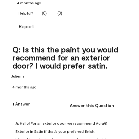
4 months ago
(
0
)
(
0
)
Helpful?
Report
Q: Is this the paint you would
recommend for an exterior
door? I would prefer satin.
Julierm
4 months ago
1 Answer
Answer this Question
A:
 Hello! For an exterior door, we recommend Aura® 
Exterior in Satin if that's your preferred finish: 