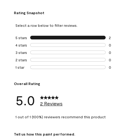
Rating Snapshot
Select a row below to filter reviews.
5 stars
stars
2
2 reviews with 5 
4 stars
stars
0
0 reviews with 4 
3 stars
stars
0
0 reviews with 3 
2 stars
stars
0
0 reviews with 2 
1 star
stars
0
0 reviews with 1 s
Overall Rating
5.0
2 Reviews
1 out of 1 (100%) reviewers recommend this product
Tell us how this paint performed.