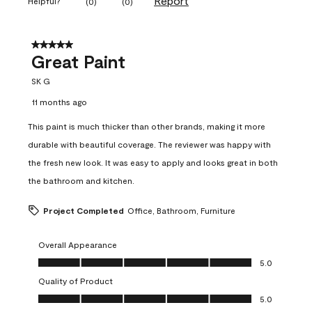
Report
Helpful?
(
0
)
(
0
)
5 out of 5 stars.
Great Paint
SK G
11 months ago
This paint is much thicker than other brands, making it more
durable with beautiful coverage. The reviewer was happy with
the fresh new look. It was easy to apply and looks great in both
the bathroom and kitchen.
Project Completed
Office, Bathroom, Furniture
Overall Appearance
Overall Appearance, 5.0 out of 5
5.0
Quality of Product
Quality of Product, 5.0 out of 5
5.0