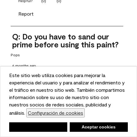
(
0
)
(
0
)
Helpful?
Report
Q: Do you have to sand our
prime before using this paint?
Pops
6 months ago
Este sitio web utiliza cookies para mejorar la
1 Answer
This website uses cookies to enhance user experience
experiencia del usuario y para analizar el rendimiento y
Answer this Question
and to analyze performance and traffic on our website.
el tráfico en nuestro sitio web. También compartimos
We also share information about your use of our site
información sobre su uso de nuestro sitio con
A:
 Thanks for reaching out! If the surface has a shine to it or 
with our social media, advertising, and analytics
nuestros socios de redes sociales, publicidad y
has been previously painted, we recommend properly 
partners.
análisis.
Configuración de cookies
Cookie Settings
prepping the surface, which does include sanding and 
priming. Proper prep includes a good cleaning and rinsing 
Negar
Deny
Aceptar cookies
Accept Cookies
with a household detergent such as Dawn or Simple Green. 