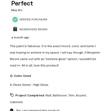
Reviews
Perfect
.
Miss MJ
VERIFIED PURCHASER
INCENTIVIZED REVIEW
a month ago
This paint is fabulous. It is the exact mood, color, and luster I
was hoping to achieve in my space. I will say, though, if Benjamin
Moore came out with an "extreme gloss" option, I wouldnt be
mad 👀. All in all, love this product!
Q:
Color Used
A:
Essex Green - High Gloss
Project Completed
Wall, Bathroom, Trim, Accent,
Cabinets
Yes, I recommend this product.