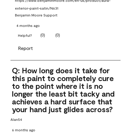
https://www.benjaminmoore.com/en-us/product/aura-
exterior-paint-satin/N631
Benjamin Moore Support
4 months ago
(
0
)
(
0
)
Helpful?
Report
Q: How long does it take for
this paint to completely cure
to the point where it is no
longer the least bit tacky and
achieves a hard surface that
your hand just glides across?
Alan54
6 months ago