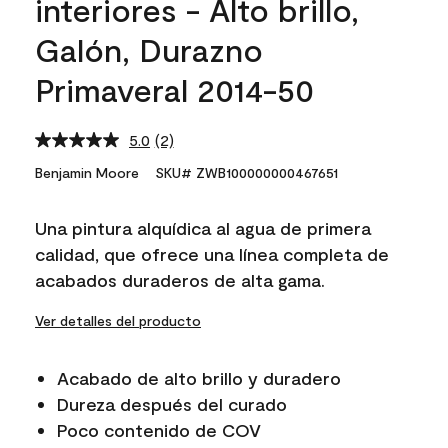
interiores - Alto brillo,
Galón, Durazno
Primaveral 2014-50
5.0
(2)
Read
2
Benjamin Moore
SKU# ZWB100000000467651
Reviews.
Same
page
Una pintura alquídica al agua de primera
link.
calidad, que ofrece una línea completa de
acabados duraderos de alta gama.
Ver detalles del producto
Acabado de alto brillo y duradero
Dureza después del curado
Poco contenido de COV