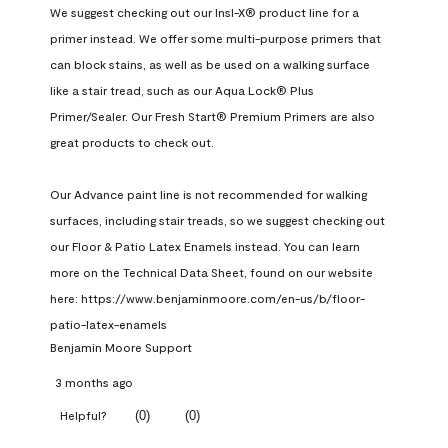
We suggest checking out our Insl-X® product line for a 
primer instead. We offer some multi-purpose primers that 
can block stains, as well as be used on a walking surface 
like a stair tread, such as our Aqua Lock® Plus 
Primer/Sealer. Our Fresh Start® Premium Primers are also 
great products to check out.

Our Advance paint line is not recommended for walking 
surfaces, including stair treads, so we suggest checking out 
our Floor & Patio Latex Enamels instead. You can learn 
more on the Technical Data Sheet, found on our website 
here: https://www.benjaminmoore.com/en-us/b/floor-
patio-latex-enamels
Benjamin Moore Support
3 months ago
(
0
)
(
0
)
Helpful?