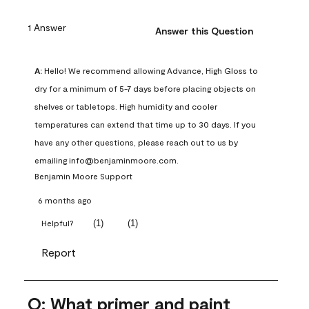
1 Answer
Answer this Question
A:
 Hello! We recommend allowing Advance, High Gloss to 
dry for a minimum of 5-7 days before placing objects on 
shelves or tabletops. High humidity and cooler 
temperatures can extend that time up to 30 days. If you 
have any other questions, please reach out to us by 
emailing info@benjaminmoore.com.
Benjamin Moore Support
6 months ago
(
1
)
(
1
)
Helpful?
Report
Q: What primer and paint