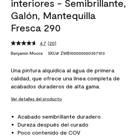
interiores - Semibrillante,
Galón, Mantequilla
Fresca 290
4.7
(20)
Read
20
Benjamin Moore
SKU# ZWB100000000357103
Reviews.
Same
page
Una pintura alquídica al agua de primera
link.
calidad, que ofrece una línea completa de
acabados duraderos de alta gama.
Ver detalles del producto
Acabado semibrillante duradero
Dureza después del curado
Poco contenido de COV