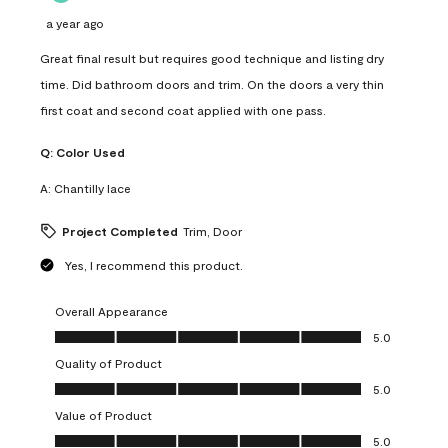
a year ago
Great final result but requires good technique and listing dry
time. Did bathroom doors and trim. On the doors a very thin
first coat and second coat applied with one pass.
Q:
Color Used
A:
Chantilly lace
Project Completed
Trim, Door
Yes, I recommend this product.
Overall Appearance
Overall Appearance, 5.0 out of 5
5.0
Quality of Product
Quality of Product, 5.0 out of 5
5.0
Value of Product
Value of Product, 5.0 out of 5
5.0