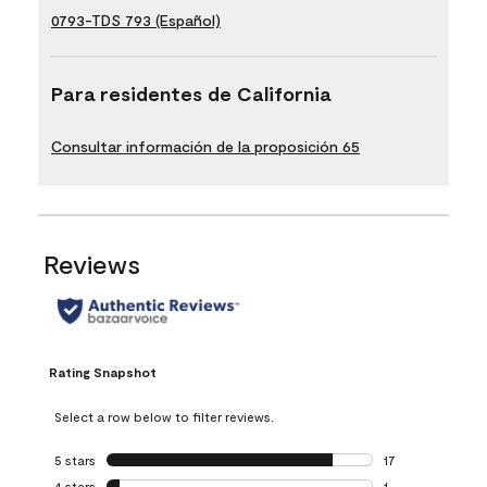
0793-TDS 793 (Español)
Para residentes de California
Consultar información de la proposición 65
Reviews
Rating Snapshot
Select a row below to filter reviews.
5 stars
stars
17
17 reviews with 5 
4 stars
stars
1