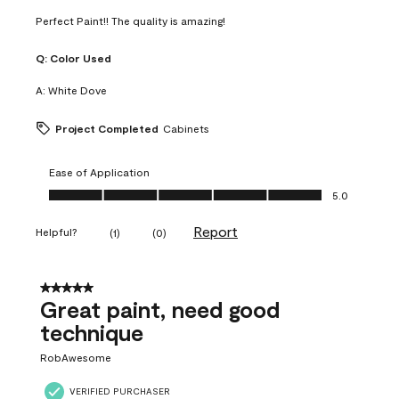
Perfect Paint!! The quality is amazing!
Q:
Color Used
A:
White Dove
Project Completed
Cabinets
Ease of Application
Ease of Application, 5.0 out of 5
5.0
Report
Helpful?
(
1
)
(
0
)
5 out of 5 stars.
Great paint, need good
technique
RobAwesome
VERIFIED PURCHASER