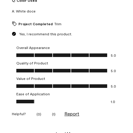
Q:
Color Used
A:
White doce
Project Completed
Trim
Yes, I recommend this product.
Overall Appearance
Overall Appearance, 5.0 out of 5
5.0
Quality of Product
Quality of Product, 5.0 out of 5
5.0
Value of Product
Value of Product, 5.0 out of 5
5.0
Ease of Application
Ease of Application, 1.0 out of 5
1.0
Report
Helpful?
(
0
)
(
1
)