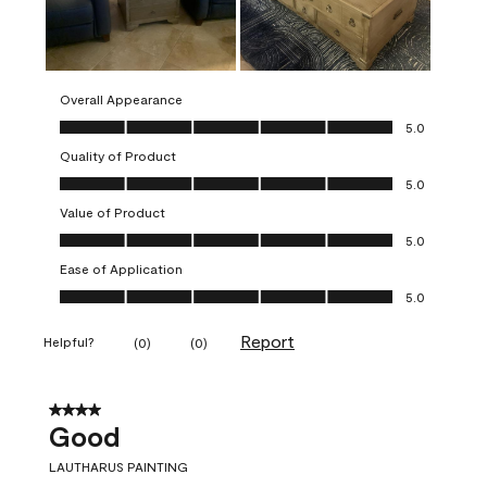
Overall Appearance
Overall Appearance, 5.0 out of 5
5.0
Quality of Product
Quality of Product, 5.0 out of 5
5.0
Value of Product
Value of Product, 5.0 out of 5
5.0
Ease of Application
Ease of Application, 5.0 out of 5
5.0
Report
Helpful?
(
0
)
(
0
)
4 out of 5 stars.
Good
LAUTHARUS PAINTING