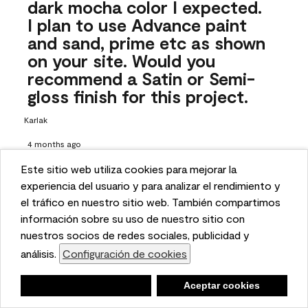
dark mocha color I expected.
I plan to use Advance paint
and sand, prime etc as shown
on your site. Would you
recommend a Satin or Semi-
gloss finish for this project.
Karlak
4 months ago
Este sitio web utiliza cookies para mejorar la
1 Answer
This website uses cookies to enhance user experience
experiencia del usuario y para analizar el rendimiento y
Answer this Question
and to analyze performance and traffic on our website.
el tráfico en nuestro sitio web. También compartimos
We also share information about your use of our site
información sobre su uso de nuestro sitio con
A:
 Hi there! Choosing the right sheen is all up to your design 
with our social media, advertising, and analytics
nuestros socios de redes sociales, publicidad y
style and preference, but if you want your vanity to have a 
partners.
análisis.
Configuración de cookies
Cookie Settings
bit more shine to it, we suggest opting for the semi-gloss. 
To learn more about choosing the right sheen, check out 
Negar
Deny
Aceptar cookies
Accept Cookies
our guide here: https://www.benjaminmoore.com/en-