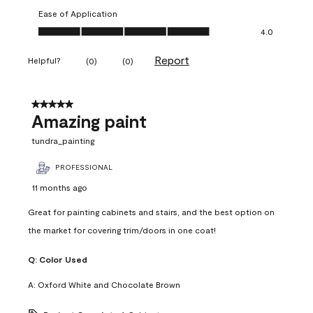
Ease of Application
Ease of Application, 4.0 out of 5
4.0
Report
Helpful?
(
0
)
(
0
)
5 out of 5 stars.
Amazing paint
tundra_painting
PROFESSIONAL
11 months ago
Great for painting cabinets and stairs, and the best option on
the market for covering trim/doors in one coat!
Q:
Color Used
A:
Oxford White and Chocolate Brown