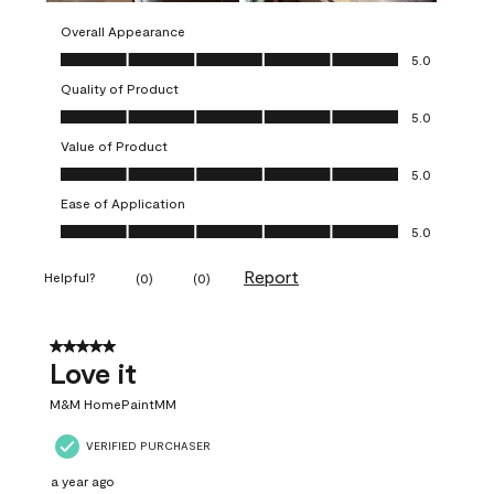
Overall Appearance
Overall Appearance, 5.0 out of 5
5.0
Quality of Product
Quality of Product, 5.0 out of 5
5.0
Value of Product
Value of Product, 5.0 out of 5
5.0
Ease of Application
Ease of Application, 5.0 out of 5
5.0
Report
Helpful?
(
0
)
(
0
)
5 out of 5 stars.
Love it
M&M HomePaintMM
VERIFIED PURCHASER
a year ago