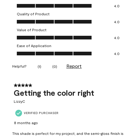
Overall Appearance, 4.0 out of 5
4.0
Quality of Product
Quality of Product, 4.0 out of 5
4.0
Value of Product
Value of Product, 4.0 out of 5
4.0
Ease of Application
Ease of Application, 4.0 out of 5
4.0
Report
Helpful?
(
1
)
(
0
)
5 out of 5 stars.
Getting the color right
LizzyC
VERIFIED PURCHASER
8 months ago
This shade is perfect for my project, and the semi-gloss finish is