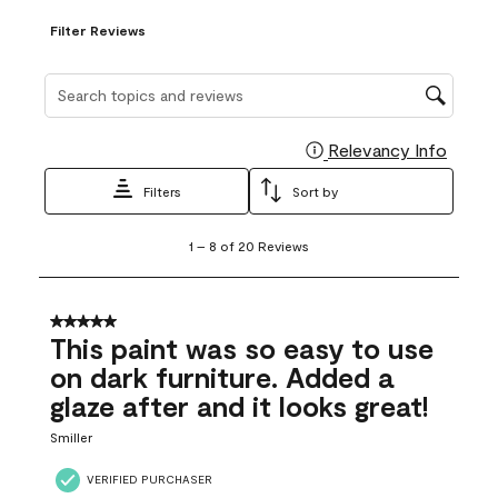
Filter Reviews
Search topics and reviews search region
Relevancy Info
Display
Filters
Sort by
1
1
–
8 of 20
Reviews
to
8
of
20
5 out of 5 stars.
Reviews
This paint was so easy to use
.
on dark furniture. Added a
glaze after and it looks great!
Smiller
VERIFIED PURCHASER