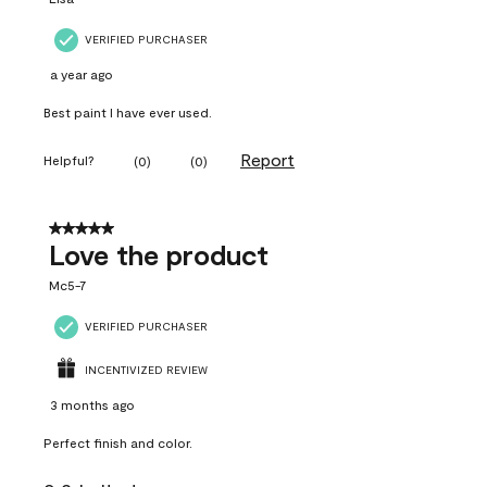
VERIFIED PURCHASER
a year ago
Best paint I have ever used.
Report
Helpful?
(
0
)
(
0
)
5 out of 5 stars.
Love the product
Mc5-7
VERIFIED PURCHASER
INCENTIVIZED REVIEW
3 months ago
Perfect finish and color.