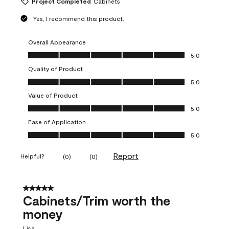
Project Completed
Cabinets
Yes, I recommend this product.
Overall Appearance
Overall Appearance, 5.0 out of 5
5.0
Quality of Product
Quality of Product, 5.0 out of 5
5.0
Value of Product
Value of Product, 5.0 out of 5
5.0
Ease of Application
Ease of Application, 5.0 out of 5
5.0
Report
Helpful?
(
0
)
(
0
)
5 out of 5 stars.
Cabinets/Trim worth the
money
Lisa