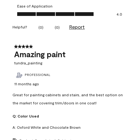
Ease of Application
Ease of Application, 4.0 out of 5
4.0
Report
Helpful?
(
0
)
(
0
)
5 out of 5 stars.
Amazing paint
tundra_painting
PROFESSIONAL
11 months ago
Great for painting cabinets and stairs, and the best option on
the market for covering trim/doors in one coat!
Q:
Color Used
A:
Oxford White and Chocolate Brown