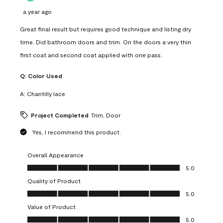
a year ago
Great final result but requires good technique and listing dry
time. Did bathroom doors and trim. On the doors a very thin
first coat and second coat applied with one pass.
Q:
Color Used
A:
Chantilly lace
Project Completed
Trim, Door
Yes, I recommend this product.
Overall Appearance
Overall Appearance, 5.0 out of 5
5.0
Quality of Product
Quality of Product, 5.0 out of 5
5.0
Value of Product
Value of Product, 5.0 out of 5
5.0