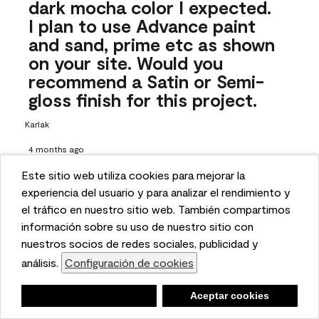
dark mocha color I expected.
I plan to use Advance paint
and sand, prime etc as shown
on your site. Would you
recommend a Satin or Semi-
gloss finish for this project.
Karlak
4 months ago
Este sitio web utiliza cookies para mejorar la
1 Answer
This website uses cookies to enhance user experience
experiencia del usuario y para analizar el rendimiento y
Answer this Question
and to analyze performance and traffic on our website.
el tráfico en nuestro sitio web. También compartimos
We also share information about your use of our site
información sobre su uso de nuestro sitio con
A:
 Hi there! Choosing the right sheen is all up to your design 
with our social media, advertising, and analytics
nuestros socios de redes sociales, publicidad y
style and preference, but if you want your vanity to have a 
partners.
análisis.
Configuración de cookies
Cookie Settings
bit more shine to it, we suggest opting for the semi-gloss. 
To learn more about choosing the right sheen, check out 
Negar
Deny
Aceptar cookies
Accept Cookies
our guide here: https://www.benjaminmoore.com/en-