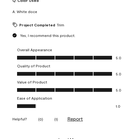
Q:
Color Used
A:
White doce
Project Completed
Trim
Yes, I recommend this product.
Overall Appearance
Overall Appearance, 5.0 out of 5
5.0
Quality of Product
Quality of Product, 5.0 out of 5
5.0
Value of Product
Value of Product, 5.0 out of 5
5.0
Ease of Application
Ease of Application, 1.0 out of 5
1.0
Report
Helpful?
(
0
)
(
1
)