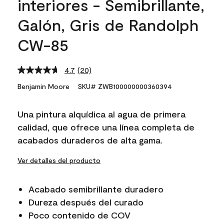
interiores - Semibrillante,
Galón, Gris de Randolph
CW-85
4.7
(20)
Read
20
Benjamin Moore
SKU# ZWB100000000360394
Reviews.
Same
page
Una pintura alquídica al agua de primera
link.
calidad, que ofrece una línea completa de
acabados duraderos de alta gama.
Ver detalles del producto
Acabado semibrillante duradero
Dureza después del curado
Poco contenido de COV