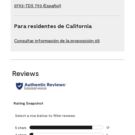
0793-TDS 793 (Español)
Para residentes de California
Consultar información de la proposición 65
Reviews
Rating Snapshot
Select a row below to filter reviews.
5 stars
stars
17
17 reviews with 5 
4 stars
stars
1