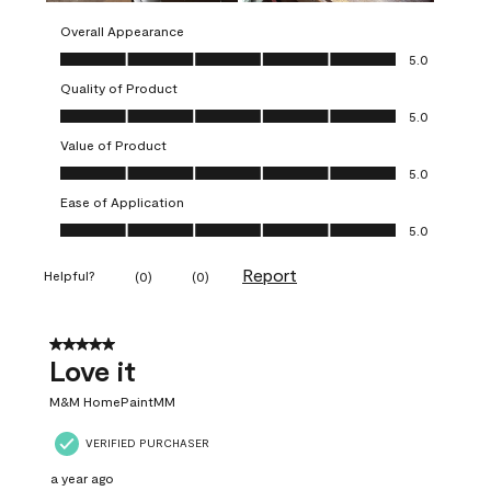
Overall Appearance
Overall Appearance, 5.0 out of 5
5.0
Quality of Product
Quality of Product, 5.0 out of 5
5.0
Value of Product
Value of Product, 5.0 out of 5
5.0
Ease of Application
Ease of Application, 5.0 out of 5
5.0
Report
Helpful?
(
0
)
(
0
)
5 out of 5 stars.
Love it
M&M HomePaintMM
VERIFIED PURCHASER
a year ago