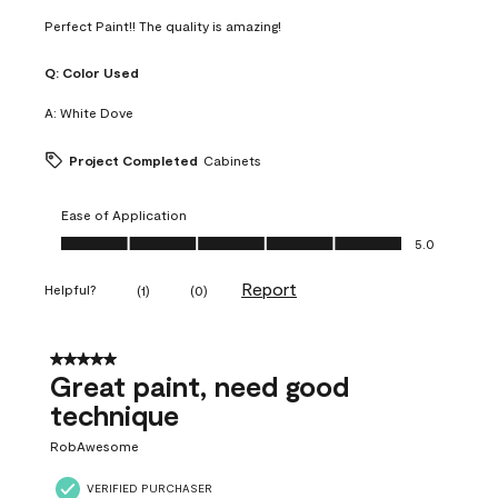
Perfect Paint!! The quality is amazing!
Q:
Color Used
A:
White Dove
Project Completed
Cabinets
Ease of Application
Ease of Application, 5.0 out of 5
5.0
Report
Helpful?
(
1
)
(
0
)
5 out of 5 stars.
Great paint, need good
technique
RobAwesome
VERIFIED PURCHASER