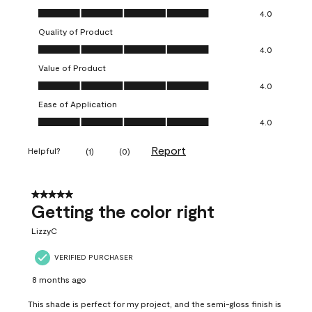
Overall Appearance, 4.0 out of 5
4.0
Quality of Product
Quality of Product, 4.0 out of 5
4.0
Value of Product
Value of Product, 4.0 out of 5
4.0
Ease of Application
Ease of Application, 4.0 out of 5
4.0
Report
Helpful?
(
1
)
(
0
)
5 out of 5 stars.
Getting the color right
LizzyC
VERIFIED PURCHASER
8 months ago
This shade is perfect for my project, and the semi-gloss finish is