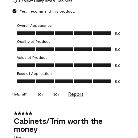
Project Completed
Cabinets
Yes, I recommend this product.
Overall Appearance
Overall Appearance, 5.0 out of 5
5.0
Quality of Product
Quality of Product, 5.0 out of 5
5.0
Value of Product
Value of Product, 5.0 out of 5
5.0
Ease of Application
Ease of Application, 5.0 out of 5
5.0
Report
Helpful?
(
0
)
(
0
)
5 out of 5 stars.
Cabinets/Trim worth the
money
Lisa