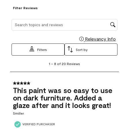
Filter Reviews
Search topics and reviews search region
Relevancy Info
Display
Filters
Sort by
1
1
–
8 of 20
Reviews
to
8
of
20
5 out of 5 stars.
Reviews
This paint was so easy to use
.
on dark furniture. Added a
glaze after and it looks great!
Smiller
VERIFIED PURCHASER