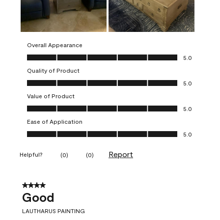
Overall Appearance
Overall Appearance, 5.0 out of 5
5.0
Quality of Product
Quality of Product, 5.0 out of 5
5.0
Value of Product
Value of Product, 5.0 out of 5
5.0
Ease of Application
Ease of Application, 5.0 out of 5
5.0
Report
Helpful?
(
0
)
(
0
)
4 out of 5 stars.
Good
LAUTHARUS PAINTING