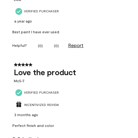
VERIFIED PURCHASER
a year ago
Best paint I have ever used.
Report
Helpful?
(
0
)
(
0
)
5 out of 5 stars.
Love the product
Mc5-7
VERIFIED PURCHASER
INCENTIVIZED REVIEW
3 months ago
Perfect finish and color.