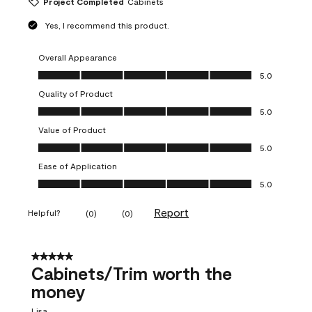
Project Completed
Cabinets
Yes, I recommend this product.
Overall Appearance
Overall Appearance, 5.0 out of 5
5.0
Quality of Product
Quality of Product, 5.0 out of 5
5.0
Value of Product
Value of Product, 5.0 out of 5
5.0
Ease of Application
Ease of Application, 5.0 out of 5
5.0
Report
Helpful?
(
0
)
(
0
)
5 out of 5 stars.
Cabinets/Trim worth the
money
Lisa