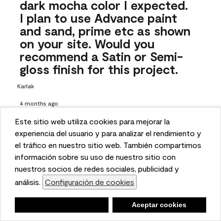
dark mocha color I expected.
I plan to use Advance paint
and sand, prime etc as shown
on your site. Would you
recommend a Satin or Semi-
gloss finish for this project.
Karlak
4 months ago
Este sitio web utiliza cookies para mejorar la
1 Answer
This website uses cookies to enhance user experience
experiencia del usuario y para analizar el rendimiento y
Answer this Question
and to analyze performance and traffic on our website.
el tráfico en nuestro sitio web. También compartimos
We also share information about your use of our site
información sobre su uso de nuestro sitio con
A:
 Hi there! Choosing the right sheen is all up to your design 
with our social media, advertising, and analytics
nuestros socios de redes sociales, publicidad y
style and preference, but if you want your vanity to have a 
partners.
análisis.
Configuración de cookies
Cookie Settings
bit more shine to it, we suggest opting for the semi-gloss. 
To learn more about choosing the right sheen, check out 
Negar
Deny
Aceptar cookies
Accept Cookies
our guide here: https://www.benjaminmoore.com/en-