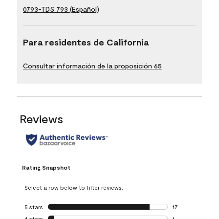
0793-TDS 793 (Español)
Para residentes de California
Consultar información de la proposición 65
Reviews
Rating Snapshot
Select a row below to filter reviews.
5 stars
stars
17
17 reviews with 5 
4 stars
stars
1