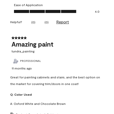
Ease of Application
Ease of Application, 4.0 out of 5
4.0
Report
Helpful?
(
0
)
(
0
)
5 out of 5 stars.
Amazing paint
tundra_painting
PROFESSIONAL
11 months ago
Great for painting cabinets and stairs, and the best option on
the market for covering trim/doors in one coat!
Q:
Color Used
A:
Oxford White and Chocolate Brown