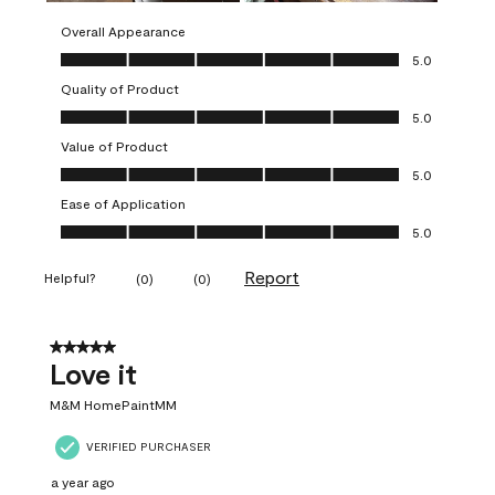
Overall Appearance
Overall Appearance, 5.0 out of 5
5.0
Quality of Product
Quality of Product, 5.0 out of 5
5.0
Value of Product
Value of Product, 5.0 out of 5
5.0
Ease of Application
Ease of Application, 5.0 out of 5
5.0
Report
Helpful?
(
0
)
(
0
)
5 out of 5 stars.
Love it
M&M HomePaintMM
VERIFIED PURCHASER
a year ago