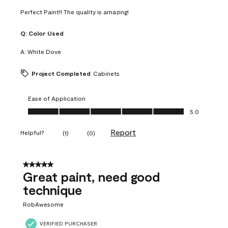
Perfect Paint!! The quality is amazing!
Q:
Color Used
A:
White Dove
Project Completed
Cabinets
Ease of Application
Ease of Application, 5.0 out of 5
5.0
Report
Helpful?
(
1
)
(
0
)
5 out of 5 stars.
Great paint, need good
technique
RobAwesome
VERIFIED PURCHASER