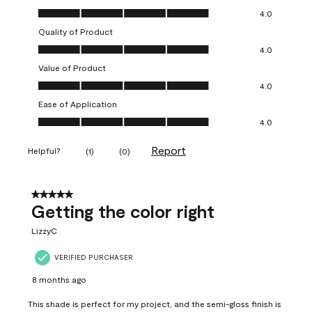
Overall Appearance, 4.0 out of 5
4.0
Quality of Product
Quality of Product, 4.0 out of 5
4.0
Value of Product
Value of Product, 4.0 out of 5
4.0
Ease of Application
Ease of Application, 4.0 out of 5
4.0
Report
Helpful?
(
1
)
(
0
)
5 out of 5 stars.
Getting the color right
LizzyC
VERIFIED PURCHASER
8 months ago
This shade is perfect for my project, and the semi-gloss finish is