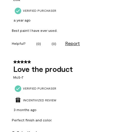
VERIFIED PURCHASER
a year ago
Best paint I have ever used.
Report
Helpful?
(
0
)
(
0
)
5 out of 5 stars.
Love the product
Mc5-7
VERIFIED PURCHASER
INCENTIVIZED REVIEW
3 months ago
Perfect finish and color.