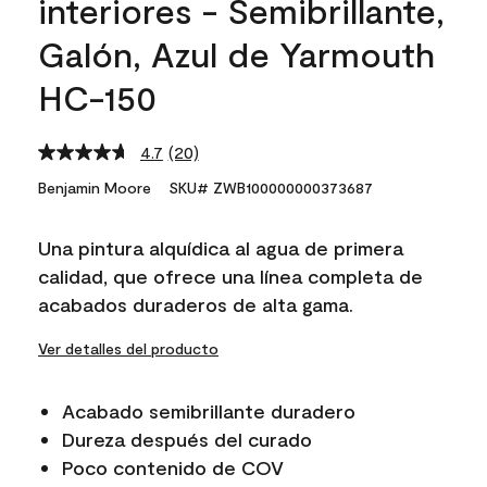
interiores - Semibrillante,
Galón, Azul de Yarmouth
HC-150
4.7
(20)
Read
20
Benjamin Moore
SKU# ZWB100000000373687
Reviews.
Same
page
Una pintura alquídica al agua de primera
link.
calidad, que ofrece una línea completa de
acabados duraderos de alta gama.
Ver detalles del producto
Acabado semibrillante duradero
Dureza después del curado
Poco contenido de COV