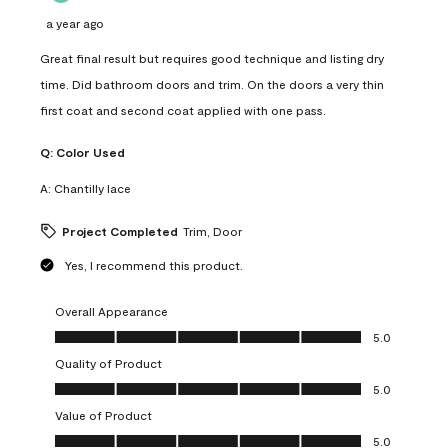
a year ago
Great final result but requires good technique and listing dry
time. Did bathroom doors and trim. On the doors a very thin
first coat and second coat applied with one pass.
Q:
Color Used
A:
Chantilly lace
Project Completed
Trim, Door
Yes, I recommend this product.
Overall Appearance
Overall Appearance, 5.0 out of 5
5.0
Quality of Product
Quality of Product, 5.0 out of 5
5.0
Value of Product
Value of Product, 5.0 out of 5
5.0