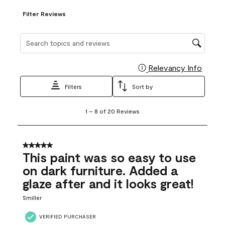
Filter Reviews
Search topics and reviews search region
Relevancy Info
Display
Filters
Sort by
1
1
–
8 of 20
Reviews
to
8
of
20
5 out of 5 stars.
Reviews
This paint was so easy to use
.
on dark furniture. Added a
glaze after and it looks great!
Smiller
VERIFIED PURCHASER