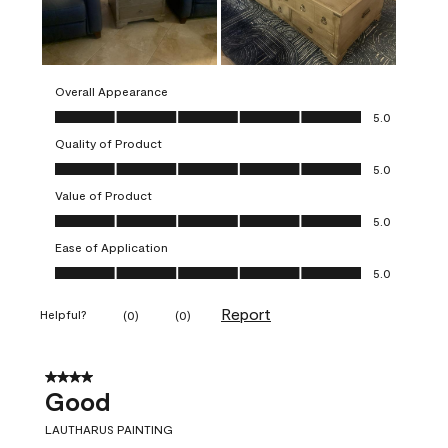
Overall Appearance
Overall Appearance, 5.0 out of 5
5.0
Quality of Product
Quality of Product, 5.0 out of 5
5.0
Value of Product
Value of Product, 5.0 out of 5
5.0
Ease of Application
Ease of Application, 5.0 out of 5
5.0
Report
Helpful?
(
0
)
(
0
)
4 out of 5 stars.
Good
LAUTHARUS PAINTING