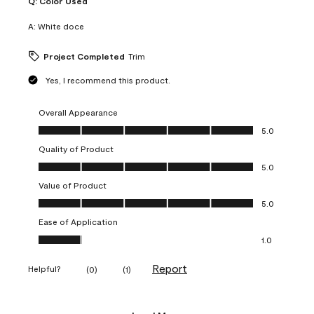
Q:
Color Used
A:
White doce
Project Completed
Trim
Yes, I recommend this product.
Overall Appearance
Overall Appearance, 5.0 out of 5
5.0
Quality of Product
Quality of Product, 5.0 out of 5
5.0
Value of Product
Value of Product, 5.0 out of 5
5.0
Ease of Application
Ease of Application, 1.0 out of 5
1.0
Report
Helpful?
(
0
)
(
1
)