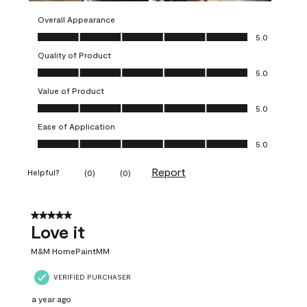
Overall Appearance
Overall Appearance, 5.0 out of 5
5.0
Quality of Product
Quality of Product, 5.0 out of 5
5.0
Value of Product
Value of Product, 5.0 out of 5
5.0
Ease of Application
Ease of Application, 5.0 out of 5
5.0
Report
Helpful?
(
0
)
(
0
)
5 out of 5 stars.
Love it
M&M HomePaintMM
VERIFIED PURCHASER
a year ago