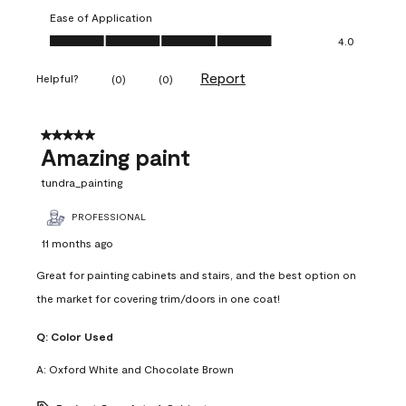
Ease of Application
Ease of Application, 4.0 out of 5
4.0
Report
Helpful?
(
0
)
(
0
)
5 out of 5 stars.
Amazing paint
tundra_painting
PROFESSIONAL
11 months ago
Great for painting cabinets and stairs, and the best option on
the market for covering trim/doors in one coat!
Q:
Color Used
A:
Oxford White and Chocolate Brown