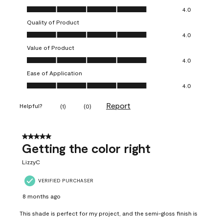
Overall Appearance, 4.0 out of 5
4.0
Quality of Product
Quality of Product, 4.0 out of 5
4.0
Value of Product
Value of Product, 4.0 out of 5
4.0
Ease of Application
Ease of Application, 4.0 out of 5
4.0
Report
Helpful?
(
1
)
(
0
)
5 out of 5 stars.
Getting the color right
LizzyC
VERIFIED PURCHASER
8 months ago
This shade is perfect for my project, and the semi-gloss finish is