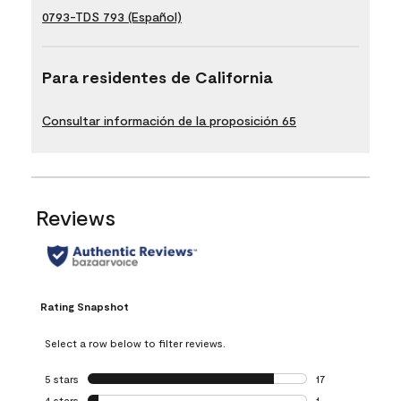
0793-TDS 793 (Español)
Para residentes de California
Consultar información de la proposición 65
Reviews
Rating Snapshot
Select a row below to filter reviews.
5 stars
stars
17
17 reviews with 5 
4 stars
stars
1