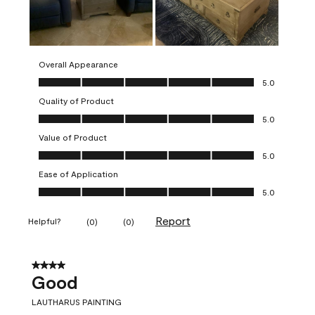
Overall Appearance
Overall Appearance, 5.0 out of 5
5.0
Quality of Product
Quality of Product, 5.0 out of 5
5.0
Value of Product
Value of Product, 5.0 out of 5
5.0
Ease of Application
Ease of Application, 5.0 out of 5
5.0
Report
Helpful?
(
0
)
(
0
)
4 out of 5 stars.
Good
LAUTHARUS PAINTING