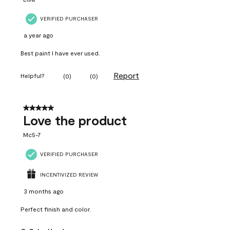
VERIFIED PURCHASER
a year ago
Best paint I have ever used.
Report
Helpful?
(
0
)
(
0
)
5 out of 5 stars.
Love the product
Mc5-7
VERIFIED PURCHASER
INCENTIVIZED REVIEW
3 months ago
Perfect finish and color.