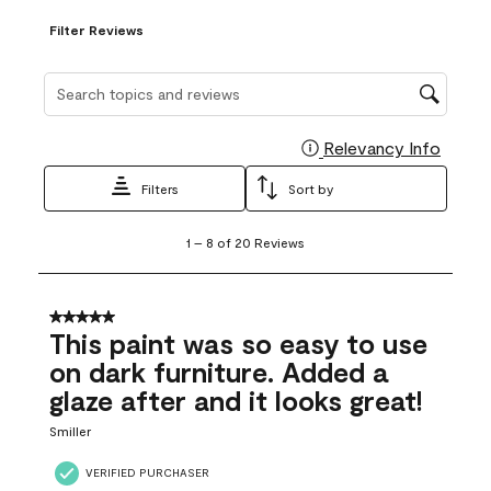
Filter Reviews
Search topics and reviews search region
Relevancy Info
Display
Filters
Sort by
1
1
–
8 of 20
Reviews
to
8
of
20
5 out of 5 stars.
Reviews
This paint was so easy to use
.
on dark furniture. Added a
glaze after and it looks great!
Smiller
VERIFIED PURCHASER