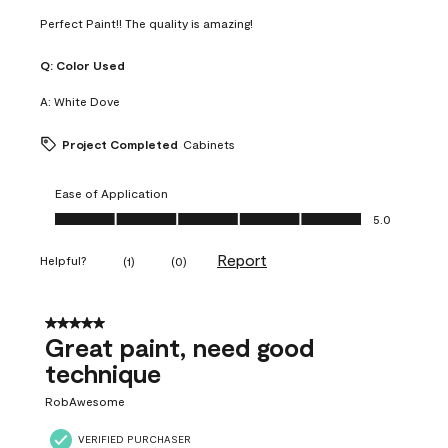
Perfect Paint!! The quality is amazing!
Q:
Color Used
A:
White Dove
Project Completed
Cabinets
Ease of Application
Ease of Application, 5.0 out of 5
5.0
Report
Helpful?
(
1
)
(
0
)
5 out of 5 stars.
Great paint, need good
technique
RobAwesome
VERIFIED PURCHASER