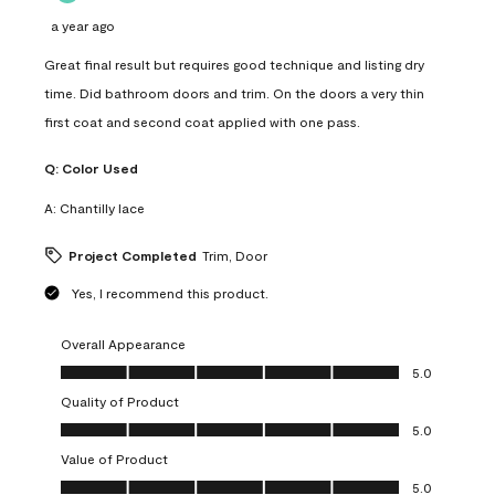
a year ago
Great final result but requires good technique and listing dry
time. Did bathroom doors and trim. On the doors a very thin
first coat and second coat applied with one pass.
Q:
Color Used
A:
Chantilly lace
Project Completed
Trim, Door
Yes, I recommend this product.
Overall Appearance
Overall Appearance, 5.0 out of 5
5.0
Quality of Product
Quality of Product, 5.0 out of 5
5.0
Value of Product
Value of Product, 5.0 out of 5
5.0