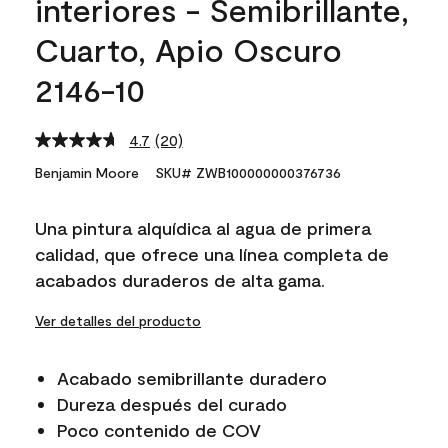
interiores - Semibrillante,
Cuarto, Apio Oscuro
2146-10
4.7
(20)
Read
20
Benjamin Moore
SKU# ZWB100000000376736
Reviews.
Same
page
Una pintura alquídica al agua de primera
link.
calidad, que ofrece una línea completa de
acabados duraderos de alta gama.
Ver detalles del producto
Acabado semibrillante duradero
Dureza después del curado
Poco contenido de COV