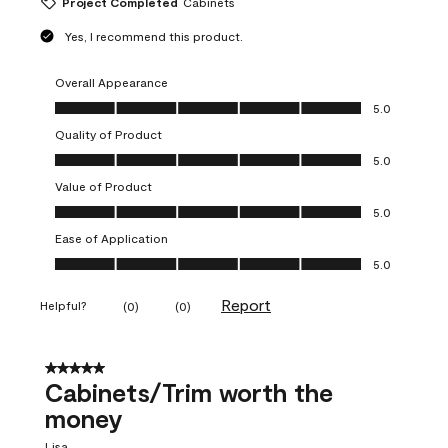
Project Completed
Cabinets
Yes, I recommend this product.
Overall Appearance
Overall Appearance, 5.0 out of 5
5.0
Quality of Product
Quality of Product, 5.0 out of 5
5.0
Value of Product
Value of Product, 5.0 out of 5
5.0
Ease of Application
Ease of Application, 5.0 out of 5
5.0
Report
Helpful?
(
0
)
(
0
)
5 out of 5 stars.
Cabinets/Trim worth the
money
Lisa