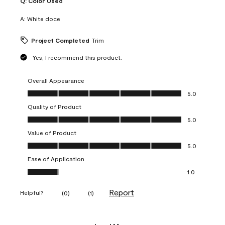
Q:
Color Used
A:
White doce
Project Completed
Trim
Yes, I recommend this product.
Overall Appearance
Overall Appearance, 5.0 out of 5
5.0
Quality of Product
Quality of Product, 5.0 out of 5
5.0
Value of Product
Value of Product, 5.0 out of 5
5.0
Ease of Application
Ease of Application, 1.0 out of 5
1.0
Report
Helpful?
(
0
)
(
1
)