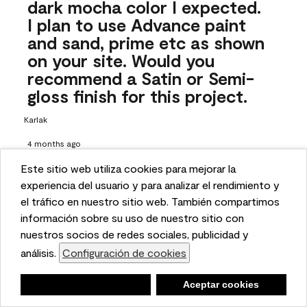
dark mocha color I expected.
I plan to use Advance paint
and sand, prime etc as shown
on your site. Would you
recommend a Satin or Semi-
gloss finish for this project.
Karlak
4 months ago
Este sitio web utiliza cookies para mejorar la
1 Answer
This website uses cookies to enhance user experience
experiencia del usuario y para analizar el rendimiento y
Answer this Question
and to analyze performance and traffic on our website.
el tráfico en nuestro sitio web. También compartimos
We also share information about your use of our site
información sobre su uso de nuestro sitio con
A:
 Hi there! Choosing the right sheen is all up to your design 
with our social media, advertising, and analytics
nuestros socios de redes sociales, publicidad y
style and preference, but if you want your vanity to have a 
partners.
análisis.
Configuración de cookies
Cookie Settings
bit more shine to it, we suggest opting for the semi-gloss. 
To learn more about choosing the right sheen, check out 
Negar
Deny
Aceptar cookies
Accept Cookies
our guide here: https://www.benjaminmoore.com/en-