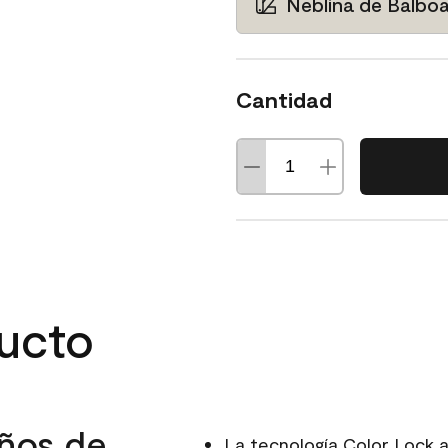
Neblina de Balbo
Cantidad
ducto
ños de
La tecnología Color Lock 