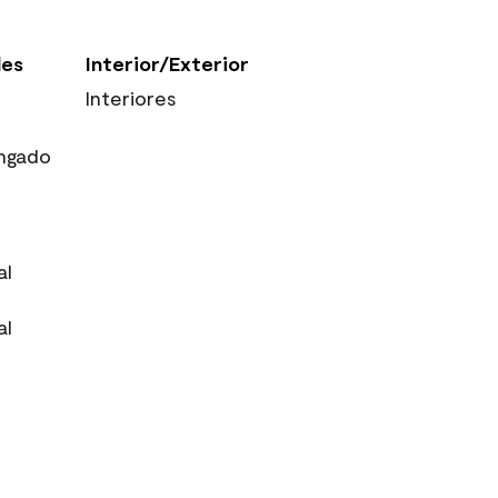
les
Interior/Exterior
Interiores
ngado
al
al