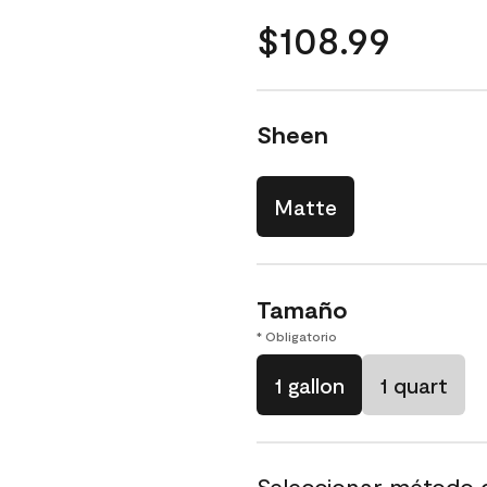
$108.99
Sheen
Matte
Tamaño
* Obligatorio
1 gallon
1 quart
Seleccionar método 