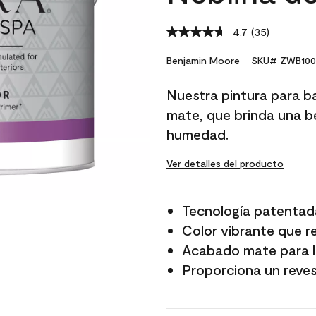
4.7
(35)
Read
35
Reviews.
Benjamin Moore
SKU# ZWB100
Same
page
Nuestra pintura para b
link.
mate, que brinda una be
humedad.
Ver detalles del producto
Tecnología patentad
Color vibrante que r
Acabado mate para lo
Proporciona un reves