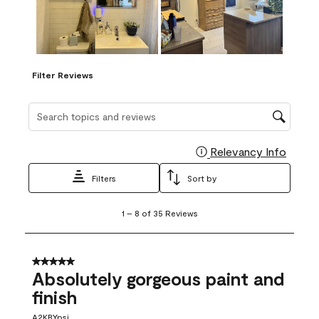
Filter Reviews
Search topics and reviews search region
Relevancy Info
Display
Filters
Sort by
1
1
–
8 of 35
Reviews
to
8
of
35
5 out of 5 stars.
Reviews
Absolutely gorgeous paint and
.
finish
A2KBYpsi