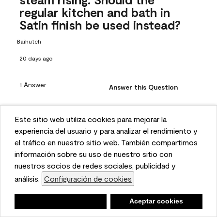
regular kitchen and bath in
Satin finish be used instead?
Baihutch
20 days ago
1 Answer
Answer this Question
A:
 Hi, thanks for your question! Aura® Bath & Spa, Matte is 
Este sitio web utiliza cookies para mejorar la
designed for high-humidity areas and offers excellent 
This website uses cookies to enhance user experience
experiencia del usuario y para analizar el rendimiento y
moisture resistance and can be easily wiped down. It also 
and to analyze performance and traffic on our website.
el tráfico en nuestro sitio web. También compartimos
contains an antimicrobial to prevent the growth of mildew. 
We also share information about your use of our site
información sobre su uso de nuestro sitio con
with our social media, advertising, and analytics
nuestros socios de redes sociales, publicidad y
If this specific area will be cleaned quite regularly, Kitchen 
& Bath, Satin can provide added durability while still 
partners.
análisis.
Configuración de cookies
Cookie Settings
offering mildew-resistant protection. If you'd like to 
Negar
Deny
Aceptar cookies
Accept Cookies
discuss your project further, please feel free to email us at 
info@benjaminmoore.com.