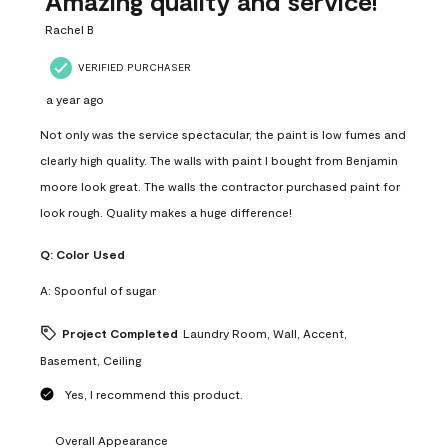
Amazing quality and service!
Rachel B
VERIFIED PURCHASER
a year ago
Not only was the service spectacular, the paint is low fumes and
clearly high quality. The walls with paint I bought from Benjamin
moore look great. The walls the contractor purchased paint for
look rough. Quality makes a huge difference!
Q:
Color Used
A:
Spoonful of sugar
Project Completed
Laundry Room, Wall, Accent,
Basement, Ceiling
Yes, I recommend this product.
Overall Appearance