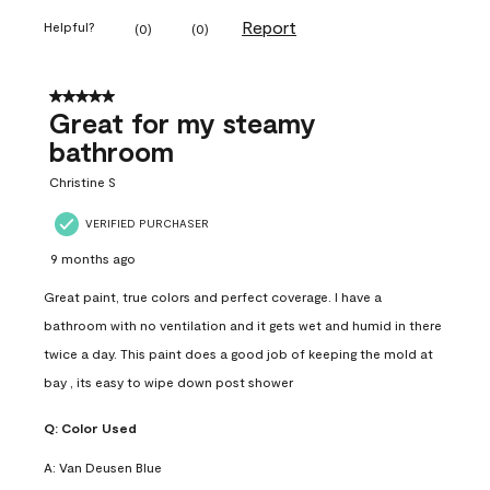
Report
Helpful?
(
0
)
(
0
)
5 out of 5 stars.
Great for my steamy
bathroom
Christine S
VERIFIED PURCHASER
9 months ago
Great paint, true colors and perfect coverage. I have a
bathroom with no ventilation and it gets wet and humid in there
twice a day. This paint does a good job of keeping the mold at
bay , its easy to wipe down post shower
Q:
Color Used
A:
Van Deusen Blue