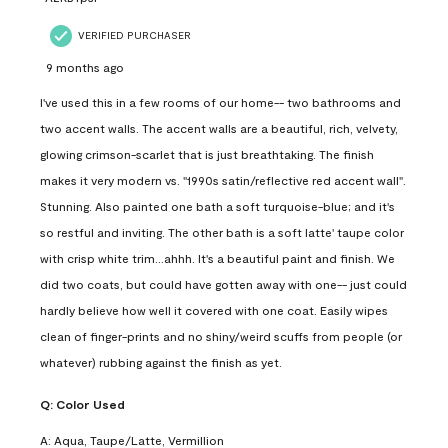
VERIFIED PURCHASER
9 months ago
I've used this in a few rooms of our home-- two bathrooms and
two accent walls. The accent walls are a beautiful, rich, velvety,
glowing crimson-scarlet that is just breathtaking. The finish
makes it very modern vs. "1990s satin/reflective red accent wall".
Stunning. Also painted one bath a soft turquoise-blue; and it's
so restful and inviting. The other bath is a soft latte' taupe color
with crisp white trim...ahhh. It's a beautiful paint and finish. We
did two coats, but could have gotten away with one-- just could
hardly believe how well it covered with one coat. Easily wipes
clean of finger-prints and no shiny/weird scuffs from people (or
whatever) rubbing against the finish as yet.
Q:
Color Used
A:
Aqua, Taupe/Latte, Vermillion