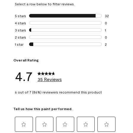
Select a row below to filter reviews.
5 stars
stars
32
32 reviews with 5
4 stars
stars
0
0 reviews with 4 
3 stars
stars
1
1 review with 3 st
2 stars
stars
0
0 reviews with 2 
1 star
stars
2
2 reviews with 1 s
Overall Rating
4.7
35 Reviews
6 out of 7 (86%) reviewers recommend this product
Tell us how this paint performed.