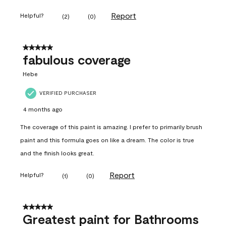
Report
Helpful?
(
2
)
(
0
)
5 out of 5 stars.
fabulous coverage
Hebe
VERIFIED PURCHASER
4 months ago
The coverage of this paint is amazing. I prefer to primarily brush
paint and this formula goes on like a dream. The color is true
and the finish looks great.
Report
Helpful?
(
1
)
(
0
)
5 out of 5 stars.
Greatest paint for Bathrooms