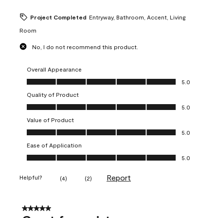
Project Completed
Entryway, Bathroom, Accent, Living
Room
No, I do not recommend this product.
Overall Appearance
Overall Appearance, 5.0 out of 5
5.0
Quality of Product
Quality of Product, 5.0 out of 5
5.0
Value of Product
Value of Product, 5.0 out of 5
5.0
Ease of Application
Ease of Application, 5.0 out of 5
5.0
Report
Helpful?
(
4
)
(
2
)
5 out of 5 stars.