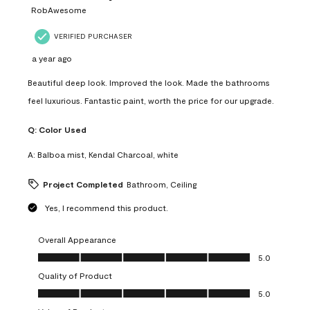
RobAwesome
VERIFIED PURCHASER
a year ago
Beautiful deep look. Improved the look. Made the bathrooms
feel luxurious. Fantastic paint, worth the price for our upgrade.
Q:
Color Used
A:
Balboa mist, Kendal Charcoal, white
Project Completed
Bathroom, Ceiling
Yes, I recommend this product.
Overall Appearance
Overall Appearance, 5.0 out of 5
5.0
Quality of Product
Quality of Product, 5.0 out of 5
5.0