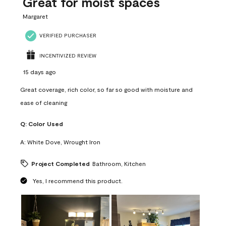
Great for moist spaces
Margaret
VERIFIED PURCHASER
INCENTIVIZED REVIEW
15 days ago
Great coverage, rich color, so far so good with moisture and
ease of cleaning
Q:
Color Used
A:
White Dove, Wrought Iron
Project Completed
Bathroom, Kitchen
Yes, I recommend this product.