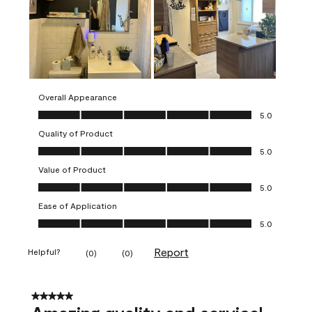
Overall Appearance
Overall Appearance, 5.0 out of 5
5.0
Quality of Product
Quality of Product, 5.0 out of 5
5.0
Value of Product
Value of Product, 5.0 out of 5
5.0
Ease of Application
Ease of Application, 5.0 out of 5
5.0
Report
Helpful?
(
0
)
(
0
)
5 out of 5 stars.