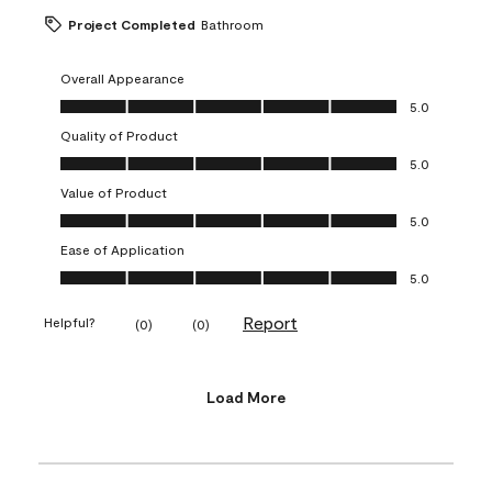
Project Completed
Bathroom
Overall Appearance
Overall Appearance, 5.0 out of 5
5.0
Quality of Product
Quality of Product, 5.0 out of 5
5.0
Value of Product
Value of Product, 5.0 out of 5
5.0
Ease of Application
Ease of Application, 5.0 out of 5
5.0
Report
Helpful?
(
0
)
(
0
)
Load More