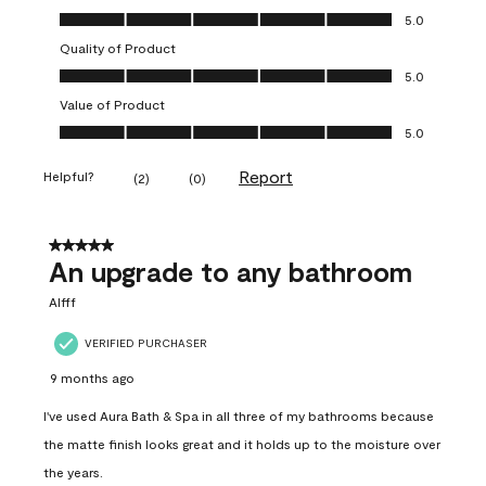
Overall Appearance, 5.0 out of 5
5.0
Quality of Product
Quality of Product, 5.0 out of 5
5.0
Value of Product
Value of Product, 5.0 out of 5
5.0
Report
Helpful?
(
2
)
(
0
)
5 out of 5 stars.
An upgrade to any bathroom
Alfff
VERIFIED PURCHASER
9 months ago
I've used Aura Bath & Spa in all three of my bathrooms because
the matte finish looks great and it holds up to the moisture over
the years.