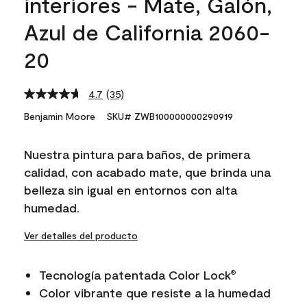
interiores - Mate, Galón,
Azul de California 2060-
20
4.7
(35)
Read
35
Benjamin Moore
SKU# ZWB100000000290919
Reviews.
Same
page
Nuestra pintura para baños, de primera
link.
calidad, con acabado mate, que brinda una
belleza sin igual en entornos con alta
humedad.
Ver detalles del producto
Tecnología patentada Color Lock
®
Color vibrante que resiste a la humedad