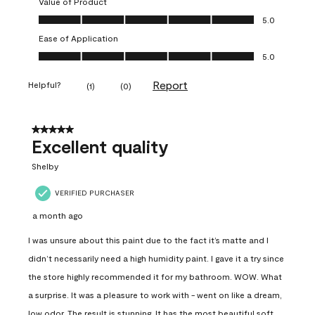
Value of Product
Value of Product, 5.0 out of 5
5.0
Ease of Application
Ease of Application, 5.0 out of 5
5.0
Report
Helpful?
(
1
)
(
0
)
5 out of 5 stars.
Excellent quality
Shelby
VERIFIED PURCHASER
a month ago
I was unsure about this paint due to the fact it’s matte and I
didn’t necessarily need a high humidity paint. I gave it a try since
the store highly recommended it for my bathroom. WOW. What
a surprise. It was a pleasure to work with - went on like a dream,
low odor. The result is stunning. It has the most beautiful soft,