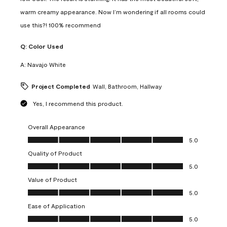
warm creamy appearance. Now I’m wondering if all rooms could
use this?! 100% recommend
Q:
Color Used
A:
Navajo White
Project Completed
Wall, Bathroom, Hallway
Yes, I recommend this product.
Overall Appearance
Overall Appearance, 5.0 out of 5
5.0
Quality of Product
Quality of Product, 5.0 out of 5
5.0
Value of Product
Value of Product, 5.0 out of 5
5.0
Ease of Application
Ease of Application, 5.0 out of 5
5.0