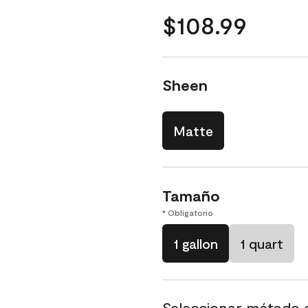
$108.99
Sheen
Matte
Tamaño
* Obligatorio
1 gallon
1 quart
Seleccionar método 