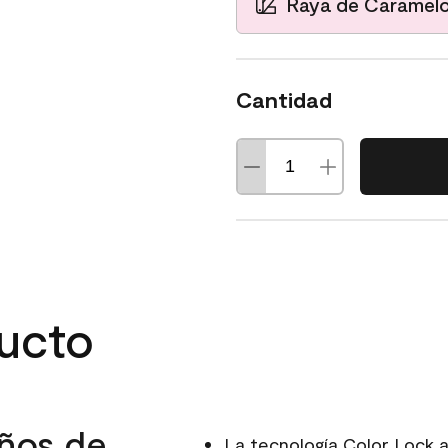
Raya de Caramel
Cantidad
ducto
ños de
La tecnología Color Lock 