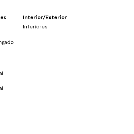
les
Interior/Exterior
Interiores
ngado
al
al