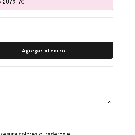
o 2079-70
Agregar al carro
asegura colores duraderos e