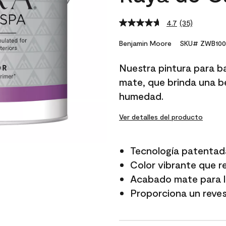
4.7
(35)
Read
35
Reviews.
Benjamin Moore
SKU# ZWB100
Same
page
Nuestra pintura para b
link.
mate, que brinda una be
humedad.
Ver detalles del producto
Tecnología patentad
Color vibrante que r
Acabado mate para lo
Proporciona un reves