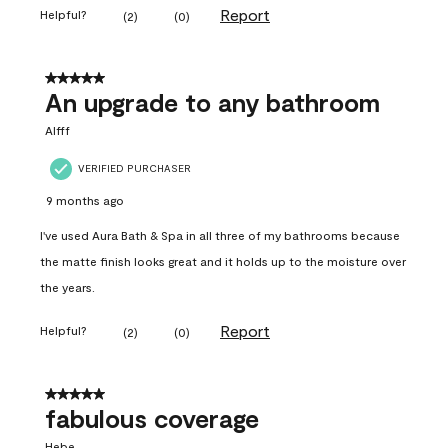
Report
Helpful?
(
2
)
(
0
)
5 out of 5 stars.
An upgrade to any bathroom
Alfff
VERIFIED PURCHASER
9 months ago
I've used Aura Bath & Spa in all three of my bathrooms because
the matte finish looks great and it holds up to the moisture over
the years.
Report
Helpful?
(
2
)
(
0
)
5 out of 5 stars.
fabulous coverage
Hebe