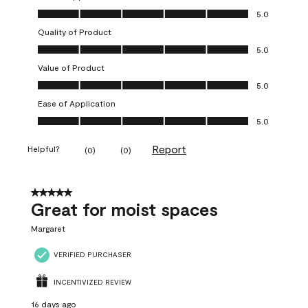
Overall Appearance, 5.0 out of 5
5.0
Quality of Product
Quality of Product, 5.0 out of 5
5.0
Value of Product
Value of Product, 5.0 out of 5
5.0
Ease of Application
Ease of Application, 5.0 out of 5
5.0
Report
Helpful?
(
0
)
(
0
)
5 out of 5 stars.
Great for moist spaces
Margaret
VERIFIED PURCHASER
INCENTIVIZED REVIEW
16 days ago