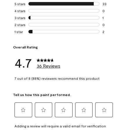
5 stars
stars
33
33 reviews with 5
4 stars
stars
0
0 reviews with 4 
3 stars
stars
1
1 review with 3 st
2 stars
stars
0
0 reviews with 2 
1 star
stars
2
2 reviews with 1 s
Overall Rating
4.7
36 Reviews
7 out of 8 (88%) reviewers recommend this product
Tell us how this paint performed.
Select
Select
Select
Select
Select
to
to
to
to
to
Adding a review will require a valid email for verification