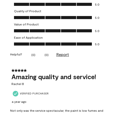
Overall Appearance, 5.0 out of 5
5.0
Quality of Product
Quality of Product, 5.0 out of 5
5.0
Value of Product
Value of Product, 5.0 out of 5
5.0
Ease of Application
Ease of Application, 5.0 out of 5
5.0
Report
Helpful?
(
0
)
(
0
)
5 out of 5 stars.
Amazing quality and service!
Rachel B
VERIFIED PURCHASER
a year ago
Not only was the service spectacular, the paint is low fumes and