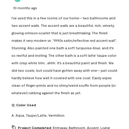
10 months ago
I've used this in a few rooms of our home-- two bathrooms and
two accent walls. The accent walls are a beautiful, rich, velvety,
glowing crimson-scarlet that is just breathtaking. The finish
makes it very modern vs. "1990s satin/reflective red accent wall".
Stunning. Also painted one bath a soft turquoise-blue; and it's
so restful and inviting. The other bath is a soft latte' taupe color
with crisp white trim...ahhh. It's a beautiful paint and finish. We
did two coats, but could have gotten away with one-- just could
hardly believe how well it covered with one coat. Easily wipes
clean of finger-prints and no shiny/weird scuffs from people (or
whatever) rubbing against the finish as yet.
Q:
Color Used
A:
Aqua, Taupe/Latte, Vermillion
Project Completed
Entryway, Bathroom, Accent, Living