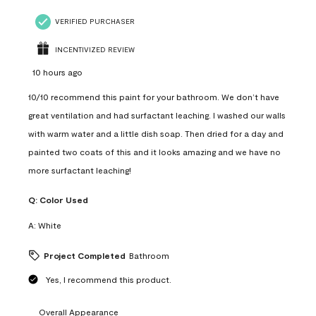
VERIFIED PURCHASER
INCENTIVIZED REVIEW
10 hours ago
10/10 recommend this paint for your bathroom. We don’t have
great ventilation and had surfactant leaching. I washed our walls
with warm water and a little dish soap. Then dried for a day and
painted two coats of this and it looks amazing and we have no
more surfactant leaching!
Q:
Color Used
A:
White
Project Completed
Bathroom
Yes, I recommend this product.
Overall Appearance