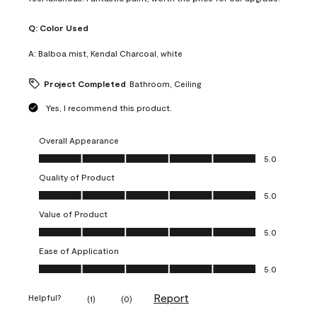
Q:
Color Used
A:
Balboa mist, Kendal Charcoal, white
Project Completed
Bathroom, Ceiling
Yes, I recommend this product.
Overall Appearance
Overall Appearance, 5.0 out of 5
5.0
Quality of Product
Quality of Product, 5.0 out of 5
5.0
Value of Product
Value of Product, 5.0 out of 5
5.0
Ease of Application
Ease of Application, 5.0 out of 5
5.0
Report
Helpful?
(
1
)
(
0
)