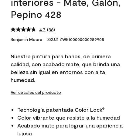
interiores - Mate, Galón,
Pepino 428
4.7
(36)
Read
36
Benjamin Moore
SKU# ZWB100000000289905
Reviews.
Same
page
Nuestra pintura para baños, de primera
link.
calidad, con acabado mate, que brinda una
belleza sin igual en entornos con alta
humedad.
Ver detalles del producto
Tecnología patentada Color Lock
®
Color vibrante que resiste a la humedad
Acabado mate para lograr una apariencia
lujosa