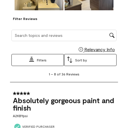
Filter Reviews
Search topics and reviews search region
Relevancy Info
Display
Filters
Sort by
1
1
–
8 of 36
Reviews
to
8
of
36
5 out of 5 stars.
Reviews
Absolutely gorgeous paint and
.
finish
A2KBYpsi
VERIFIED PURCHASER