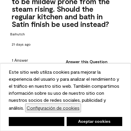
to be mildew prone from the
steam rising. Should the
regular kitchen and bath in
Satin finish be used instead?
Baihutch
21 days ago
1 Answer
Answer this Question
Este sitio web utiliza cookies para mejorar la
This website uses cookies to enhance user experience
experiencia del usuario y para analizar el rendimiento y
A:
 Hi, thanks for your question! Aura® Bath & Spa, Matte is 
and to analyze performance and traffic on our website.
el tráfico en nuestro sitio web. También compartimos
designed for high-humidity areas and offers excellent 
We also share information about your use of our site
información sobre su uso de nuestro sitio con
moisture resistance and can be easily wiped down. It also 
with our social media, advertising, and analytics
nuestros socios de redes sociales, publicidad y
contains an antimicrobial to prevent the growth of mildew. 
partners.
análisis.
Configuración de cookies
Cookie Settings
If this specific area will be cleaned quite regularly, Kitchen 
& Bath, Satin can provide added durability while still 
Negar
Deny
Aceptar cookies
Accept Cookies
offering mildew-resistant protection. If you'd like to 