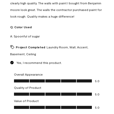
clearly high quality. The walls with paint I bought from Benjamin
moore look great. The walls the contractor purchased paint for
look rough. Quality makes a huge difference!
Q:
Color Used
A:
Spoonful of sugar
Project Completed
Laundry Room, Wall, Accent,
Basement, Ceiling
Yes, I recommend this product.
Overall Appearance
Overall Appearance, 5.0 out of 5
5.0
Quality of Product
Quality of Product, 5.0 out of 5
5.0
Value of Product
Value of Product, 5.0 out of 5
5.0