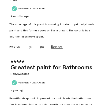
VERIFIED PURCHASER
4 months ago
The coverage of this paint is amazing. I prefer to primarily brush
paint and this formula goes on like a dream. The color is true
and the finish looks great.
Report
Helpful?
(
1
)
(
0
)
5 out of 5 stars.
Greatest paint for Bathrooms
RobAwesome
VERIFIED PURCHASER
a year ago
Beautiful deep look. Improved the look. Made the bathrooms
feel luxurious. Fantastic paint, worth the price for our upgrade.