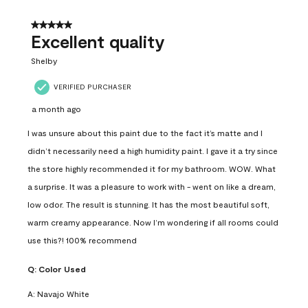
5 out of 5 stars.
Excellent quality
Shelby
VERIFIED PURCHASER
a month ago
I was unsure about this paint due to the fact it’s matte and I
didn’t necessarily need a high humidity paint. I gave it a try since
the store highly recommended it for my bathroom. WOW. What
a surprise. It was a pleasure to work with - went on like a dream,
low odor. The result is stunning. It has the most beautiful soft,
warm creamy appearance. Now I’m wondering if all rooms could
use this?! 100% recommend
Q:
Color Used
A:
Navajo White