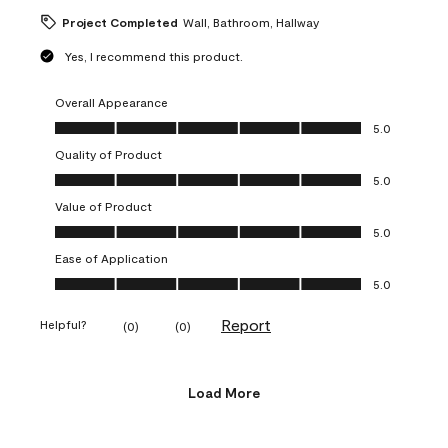
Project Completed
Wall, Bathroom, Hallway
Yes, I recommend this product.
Overall Appearance
Overall Appearance, 5.0 out of 5
5.0
Quality of Product
Quality of Product, 5.0 out of 5
5.0
Value of Product
Value of Product, 5.0 out of 5
5.0
Ease of Application
Ease of Application, 5.0 out of 5
5.0
Report
Helpful?
(
0
)
(
0
)
Load More