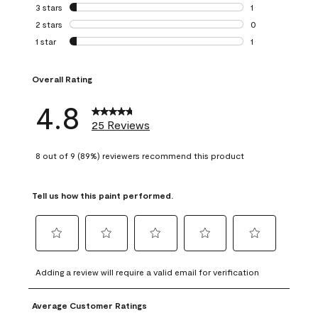
0 reviews with 4 
3 stars
stars
1
1 review with 3 st
2 stars
stars
0
0 reviews with 2 
1 star
stars
1
1 review with 1 sta
Overall Rating
4.8
25 Reviews
8 out of 9 (89%) reviewers recommend this product
Tell us how this paint performed.
Select
Select
Select
Select
Select
to
to
to
to
to
Adding a review will require a valid email for verification
rate
rate
rate
rate
rate
the
the
the
the
the
Average Customer Ratings
item
item
item
item
item