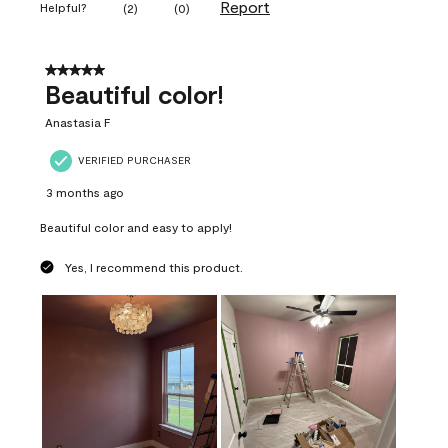
Report
Helpful?
(
2
)
(
0
)
5 out of 5 stars.
Beautiful color!
Anastasia F
VERIFIED PURCHASER
3 months ago
Beautiful color and easy to apply!
Yes, I recommend this product.