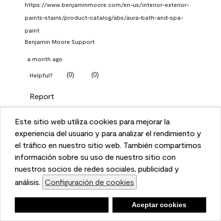
https://www.benjaminmoore.com/en-us/interior-exterior-
paints-stains/product-catalog/abs/aura-bath-and-spa-
paint
Benjamin Moore Support
a month ago
(
0
)
(
0
)
Helpful?
Report
Este sitio web utiliza cookies para mejorar la
Q: What Aura paint color
This website uses cookies to enhance user experience
experiencia del usuario y para analizar el rendimiento y
should I use in north facing
and to analyze performance and traffic on our website.
el tráfico en nuestro sitio web. También compartimos
entryway?
We also share information about your use of our site
información sobre su uso de nuestro sitio con
with our social media, advertising, and analytics
nuestros socios de redes sociales, publicidad y
TKpppp
partners.
análisis.
Configuración de cookies
Cookie Settings
a month ago
Negar
Deny
Aceptar cookies
Accept Cookies
1 Answer