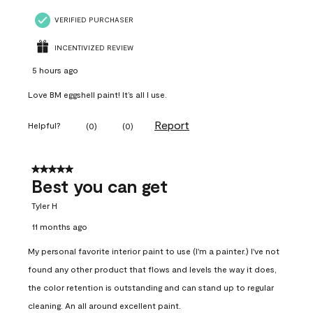
VERIFIED PURCHASER
INCENTIVIZED REVIEW
5 hours ago
Love BM eggshell paint! It’s all I use.
Report
Helpful?
(
0
)
(
0
)
5 out of 5 stars.
Best you can get
Tyler H
11 months ago
My personal favorite interior paint to use (I'm a painter.) I've not
found any other product that flows and levels the way it does,
the color retention is outstanding and can stand up to regular
cleaning. An all around excellent paint.