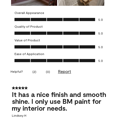
Overall Appearance
Overall Appearance, 5.0 out of 5
5.0
Quality of Product
Quality of Product, 5.0 out of 5
5.0
Value of Product
Value of Product, 5.0 out of 5
5.0
Ease of Application
Ease of Application, 5.0 out of 5
5.0
Report
Helpful?
(
2
)
(
0
)
5 out of 5 stars.
It has a nice finish and smooth
shine. I only use BM paint for
my interior needs.
Lindsey H