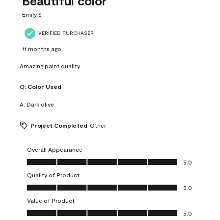
Beautiful color
Emily S
VERIFIED PURCHASER
11 months ago
Amazing paint quality
Q:
Color Used
A:
Dark olive
Project Completed
Other
Overall Appearance
Overall Appearance, 5.0 out of 5
5.0
Quality of Product
Quality of Product, 5.0 out of 5
5.0
Value of Product
Value of Product, 5.0 out of 5
5.0