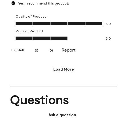
Yes, I recommend this product.
Quality of Product
Quality of Product, 5.0 out of 5
5.0
Value of Product
Value of Product, 3.0 out of 5
3.0
Report
Helpful?
(
1
)
(
0
)
Load More
Questions
Ask a question