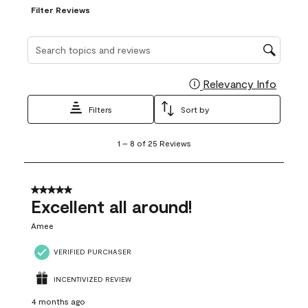
Filter Reviews
Search topics and reviews search region
Relevancy Info
Display
Filters
Sort by
1
1
–
8 of 25
Reviews
to
8
of
25
5 out of 5 stars.
Reviews
Excellent all around!
.
Amee
VERIFIED PURCHASER
INCENTIVIZED REVIEW
4 months ago