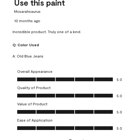
Use this paint
Mcsarahsaurus
10 months ago
Incredible product. Truly one of a kind.
Q:
Color Used
A:
Old Blue Jeans
Overall Appearance
Overall Appearance, 5.0 out of 5
5.0
Quality of Product
Quality of Product, 5.0 out of 5
5.0
Value of Product
Value of Product, 5.0 out of 5
5.0
Ease of Application
Ease of Application, 5.0 out of 5
5.0