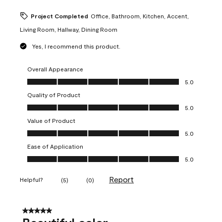
Project Completed
Office, Bathroom, Kitchen, Accent,
Living Room, Hallway, Dining Room
Yes, I recommend this product.
Overall Appearance
Overall Appearance, 5.0 out of 5
5.0
Quality of Product
Quality of Product, 5.0 out of 5
5.0
Value of Product
Value of Product, 5.0 out of 5
5.0
Ease of Application
Ease of Application, 5.0 out of 5
5.0
Report
Helpful?
(
5
)
(
0
)
5 out of 5 stars.