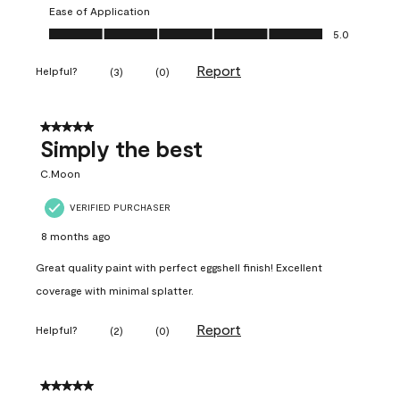
Ease of Application
Ease of Application, 5.0 out of 5
5.0
Report
Helpful?
(
3
)
(
0
)
5 out of 5 stars.
Simply the best
C.Moon
VERIFIED PURCHASER
8 months ago
Great quality paint with perfect eggshell finish! Excellent
coverage with minimal splatter.
Report
Helpful?
(
2
)
(
0
)
5 out of 5 stars.