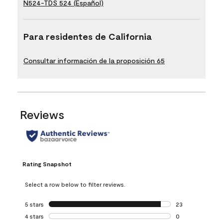
N524-TDS 524 (Español)
Para residentes de California
Consultar información de la proposición 65
Reviews
Rating Snapshot
Select a row below to filter reviews.
5 stars
stars
23
23 reviews with 5
4 stars
stars
0