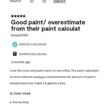
Report
Helpful?
(
2
)
(
0
)
5 out of 5 stars.
Good paint/ overestimate
from their paint calculat
Emily254789
VERIFIED PURCHASER
INCENTIVIZED REVIEW
3 months ago
Love the color and paint went on smoothly. The paint calculator
on their website waaayyy overestimated the amount of paint I
needed and now I have 2.5 gallons extra.
Q:
Color Used
A:
Bunny Gray