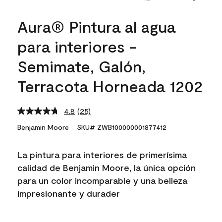
Aura® Pintura al agua
para interiores -
Semimate, Galón,
Terracota Horneada 1202
4.8
(25)
Read
25
Benjamin Moore
SKU# ZWB100000001877412
Reviews.
Same
page
La pintura para interiores de primerísima
link.
calidad de Benjamin Moore, la única opción
para un color incomparable y una belleza
impresionante y durader