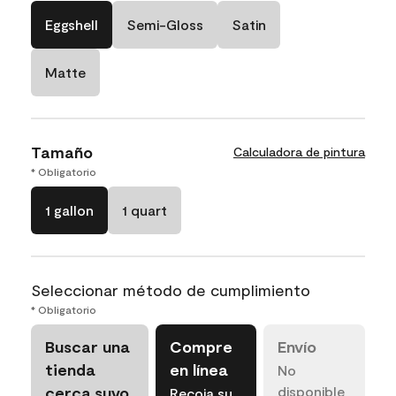
Eggshell
Semi-Gloss
Satin
Matte
Tamaño
Calculadora de pintura
* Obligatorio
1 gallon
1 quart
Seleccionar método de cumplimiento
* Obligatorio
Buscar una
Compre
Envío
tienda
en línea
No
cerca suyo
disponible
Recoja su