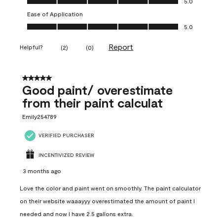
5.0
Ease of Application
Ease of Application, 5.0 out of 5
5.0
Report
Helpful?
(
2
)
(
0
)
5 out of 5 stars.
Good paint/ overestimate
from their paint calculat
Emily254789
VERIFIED PURCHASER
INCENTIVIZED REVIEW
3 months ago
Love the color and paint went on smoothly. The paint calculator
on their website waaayyy overestimated the amount of paint I
needed and now I have 2.5 gallons extra.