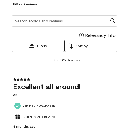
Filter Reviews
Search topics and reviews search region
Relevancy Info
Display
Filters
Sort by
1
1
–
8 of 25
Reviews
to
8
of
25
5 out of 5 stars.
Reviews
Excellent all around!
.
Amee
VERIFIED PURCHASER
INCENTIVIZED REVIEW
4 months ago