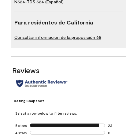
N524-TDS 524 (Español)
Para residentes de California
Consultar información de la proposición 65
Reviews
Rating Snapshot
Select a row below to filter reviews.
5 stars
stars
23
23 reviews with 5
4 stars
stars
0