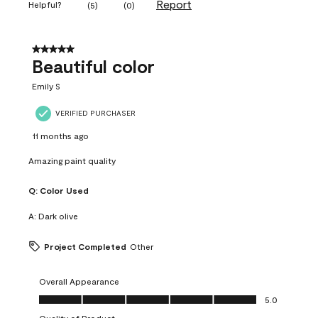
Report
Helpful?
(
5
)
(
0
)
5 out of 5 stars.
Beautiful color
Emily S
VERIFIED PURCHASER
11 months ago
Amazing paint quality
Q:
Color Used
A:
Dark olive
Project Completed
Other
Overall Appearance
Overall Appearance, 5.0 out of 5
5.0