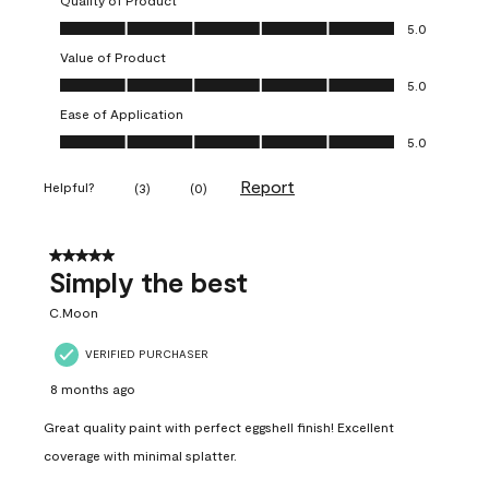
Quality of Product
Quality of Product, 5.0 out of 5
5.0
Value of Product
Value of Product, 5.0 out of 5
5.0
Ease of Application
Ease of Application, 5.0 out of 5
5.0
Report
Helpful?
(
3
)
(
0
)
5 out of 5 stars.
Simply the best
C.Moon
VERIFIED PURCHASER
8 months ago
Great quality paint with perfect eggshell finish! Excellent
coverage with minimal splatter.