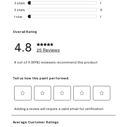
0 reviews with 4 
3 stars
stars
1
1 review with 3 st
2 stars
stars
0
0 reviews with 2 
1 star
stars
1
1 review with 1 sta
Overall Rating
4.8
25 Reviews
8 out of 9 (89%) reviewers recommend this product
Tell us how this paint performed.
Select
Select
Select
Select
Select
to
to
to
to
to
Adding a review will require a valid email for verification
rate
rate
rate
rate
rate
the
the
the
the
the
Average Customer Ratings
item
item
item
item
item