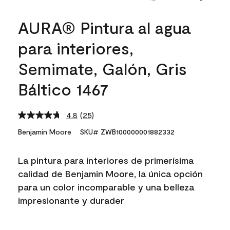
AURA® Pintura al agua
para interiores,
Semimate, Galón, Gris
Báltico 1467
4.8
(25)
Read
25
Benjamin Moore
SKU# ZWB100000001882332
Reviews.
Same
page
La pintura para interiores de primerísima
link.
calidad de Benjamin Moore, la única opción
para un color incomparable y una belleza
impresionante y durader