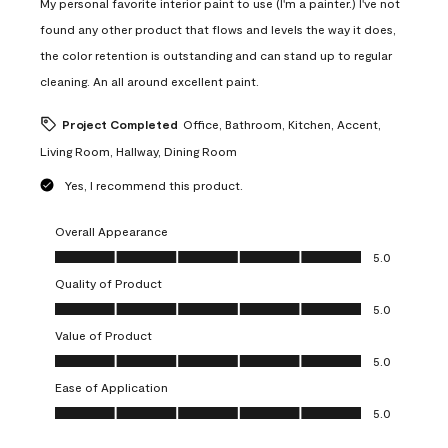
My personal favorite interior paint to use (I'm a painter.) I've not
found any other product that flows and levels the way it does,
the color retention is outstanding and can stand up to regular
cleaning. An all around excellent paint.
Project Completed
Office, Bathroom, Kitchen, Accent,
Living Room, Hallway, Dining Room
Yes, I recommend this product.
Overall Appearance
Overall Appearance, 5.0 out of 5
5.0
Quality of Product
Quality of Product, 5.0 out of 5
5.0
Value of Product
Value of Product, 5.0 out of 5
5.0
Ease of Application
Ease of Application, 5.0 out of 5
5.0