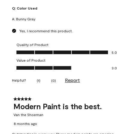
Q:
Color Used
A:
Bunny Gray
Yes, I recommend this product.
Quality of Product
Quality of Product, 5.0 out of 5
5.0
Value of Product
Value of Product, 3.0 out of 5
3.0
Report
Helpful?
(
1
)
(
0
)
5 out of 5 stars.
Modern Paint is the best.
Van the Shoeman
8 months ago