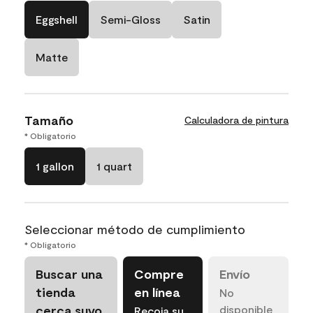
Eggshell
Semi-Gloss
Satin
Matte
Tamaño
Calculadora de pintura
* Obligatorio
1 gallon
1 quart
Seleccionar método de cumplimiento
* Obligatorio
Buscar una
Compre
Envío
tienda
en línea
No
cerca suyo
disponible
Recoja su