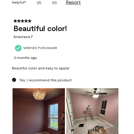
Report
Helpful?
(
2
)
(
0
)
5 out of 5 stars.
Beautiful color!
Anastasia F
VERIFIED PURCHASER
3 months ago
Beautiful color and easy to apply!
Yes, I recommend this product.