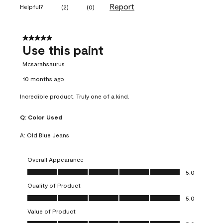
Report
Helpful?
(
2
)
(
0
)
5 out of 5 stars.
Use this paint
Mcsarahsaurus
10 months ago
Incredible product. Truly one of a kind.
Q:
Color Used
A:
Old Blue Jeans
Overall Appearance
Overall Appearance, 5.0 out of 5
5.0
Quality of Product
Quality of Product, 5.0 out of 5
5.0
Value of Product
Value of Product, 5.0 out of 5