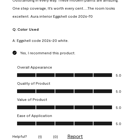
Outstanding in every way. These modern paints are amazing.
One step coverage, It's worth every cent.....The room looks
excellent. Aura interior Eggshell code 2026-70
Q:
Color Used
A:
Eggshell code 2026-20 white.
Yes, I recommend this product.
Overall Appearance
Overall Appearance, 5.0 out of 5
5.0
Quality of Product
Quality of Product, 5.0 out of 5
5.0
Value of Product
Value of Product, 5.0 out of 5
5.0
Ease of Application
Ease of Application, 5.0 out of 5
5.0
Report
Helpful?
(
1
)
(
0
)