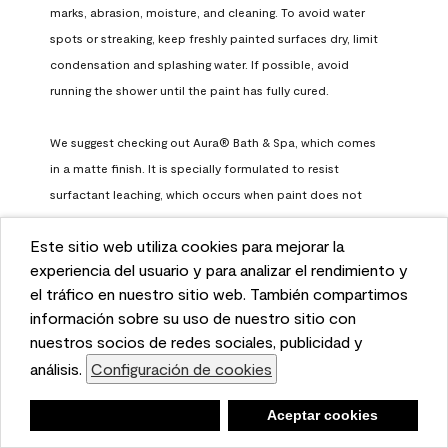
marks, abrasion, moisture, and cleaning. To avoid water 
spots or streaking, keep freshly painted surfaces dry, limit 
condensation and splashing water. If possible, avoid 
running the shower until the paint has fully cured.

We suggest checking out Aura® Bath & Spa, which comes 
in a matte finish. It is specially formulated to resist 
surfactant leaching, which occurs when paint does not 
have enough time to fully cure before being exposed to 
Este sitio web utiliza cookies para mejorar la
high humidity. To learn more, feel free to check it out here: 
This website uses cookies to enhance user experience
experiencia del usuario y para analizar el rendimiento y
https://www.benjaminmoore.com/en-us/interior-exterior-
and to analyze performance and traffic on our website.
el tráfico en nuestro sitio web. También compartimos
paints-stains/product-catalog/abs/aura-bath-and-spa-
We also share information about your use of our site
información sobre su uso de nuestro sitio con
paint
with our social media, advertising, and analytics
nuestros socios de redes sociales, publicidad y
Benjamin Moore Support
partners.
análisis.
Configuración de cookies
Cookie Settings
a month ago
Negar
Deny
Aceptar cookies
Accept Cookies
(
0
)
(
0
)
Helpful?