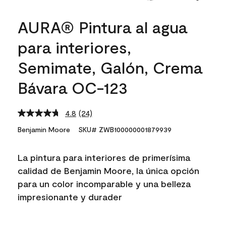
AURA® Pintura al agua
para interiores,
Semimate, Galón, Crema
Bávara OC-123
4.8
(24)
Read
24
Benjamin Moore
SKU# ZWB100000001879939
Reviews.
Same
page
La pintura para interiores de primerísima
link.
calidad de Benjamin Moore, la única opción
para un color incomparable y una belleza
impresionante y durader