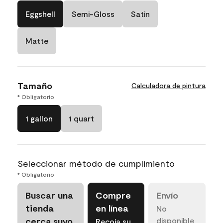
Eggshell
Semi-Gloss
Satin
Matte
Tamaño
Calculadora de pintura
* Obligatorio
1 gallon
1 quart
Seleccionar método de cumplimiento
* Obligatorio
Buscar una
Compre
Envío
tienda
en línea
No
cerca suyo
disponible
Recoja su