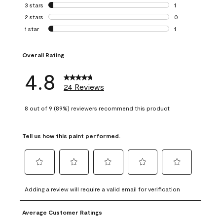
0 reviews with 4 
3 stars
stars
1
1 review with 3 st
2 stars
stars
0
0 reviews with 2 
1 star
stars
1
1 review with 1 sta
Overall Rating
4.8
24 Reviews
8 out of 9 (89%) reviewers recommend this product
Tell us how this paint performed.
Select
Select
Select
Select
Select
to
to
to
to
to
Adding a review will require a valid email for verification
rate
rate
rate
rate
rate
the
the
the
the
the
Average Customer Ratings
item
item
item
item
item