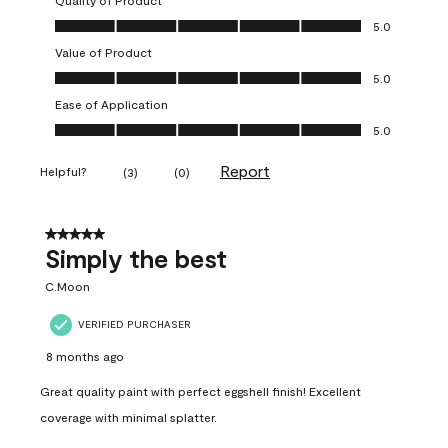
Quality of Product
Quality of Product, 5.0 out of 5
5.0
Value of Product
Value of Product, 5.0 out of 5
5.0
Ease of Application
Ease of Application, 5.0 out of 5
5.0
Report
Helpful?
(
3
)
(
0
)
5 out of 5 stars.
Simply the best
C.Moon
VERIFIED PURCHASER
8 months ago
Great quality paint with perfect eggshell finish! Excellent
coverage with minimal splatter.