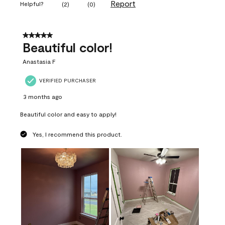
Report
Helpful?
(
2
)
(
0
)
5 out of 5 stars.
Beautiful color!
Anastasia F
VERIFIED PURCHASER
3 months ago
Beautiful color and easy to apply!
Yes, I recommend this product.