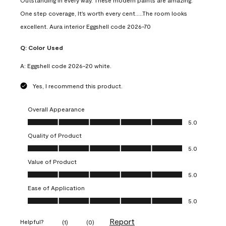
Outstanding in every way. These modern paints are amazing.
One step coverage, It's worth every cent.....The room looks
excellent. Aura interior Eggshell code 2026-70
Q:
Color Used
A:
Eggshell code 2026-20 white.
Yes, I recommend this product.
Overall Appearance
Overall Appearance, 5.0 out of 5
5.0
Quality of Product
Quality of Product, 5.0 out of 5
5.0
Value of Product
Value of Product, 5.0 out of 5
5.0
Ease of Application
Ease of Application, 5.0 out of 5
5.0
Report
Helpful?
(
1
)
(
0
)