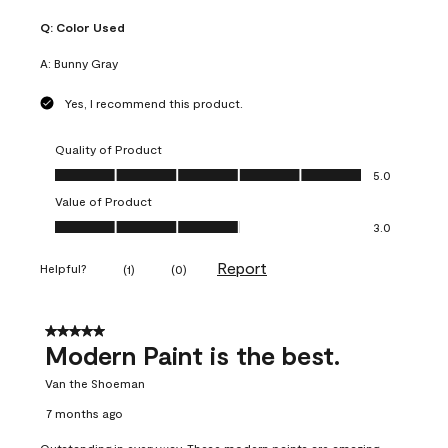
Q:
Color Used
A:
Bunny Gray
Yes, I recommend this product.
Quality of Product
Quality of Product, 5.0 out of 5
5.0
Value of Product
Value of Product, 3.0 out of 5
3.0
Report
Helpful?
(
1
)
(
0
)
5 out of 5 stars.
Modern Paint is the best.
Van the Shoeman
7 months ago