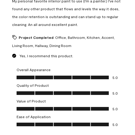
My personal favorite interior paint to use (I'm a painter.) I've not
found any other product that flows and levels the way it does,
the color retention is outstanding and can stand up to regular
cleaning. An all around excellent paint.
Project Completed
Office, Bathroom, Kitchen, Accent,
Living Room, Hallway, Dining Room
Yes, I recommend this product.
Overall Appearance
Overall Appearance, 5.0 out of 5
5.0
Quality of Product
Quality of Product, 5.0 out of 5
5.0
Value of Product
Value of Product, 5.0 out of 5
5.0
Ease of Application
Ease of Application, 5.0 out of 5
5.0