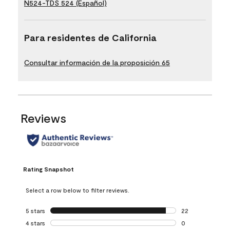
N524-TDS 524 (Español)
Para residentes de California
Consultar información de la proposición 65
Reviews
Rating Snapshot
Select a row below to filter reviews.
5 stars
stars
22
22 reviews with 5
4 stars
stars
0