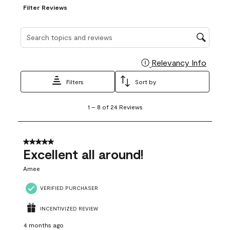
Filter Reviews
Search topics and reviews search region
Relevancy Info
Display
Filters
Sort by
1
1
–
8 of 24
Reviews
to
8
of
24
5 out of 5 stars.
Reviews
Excellent all around!
.
Amee
VERIFIED PURCHASER
INCENTIVIZED REVIEW
4 months ago