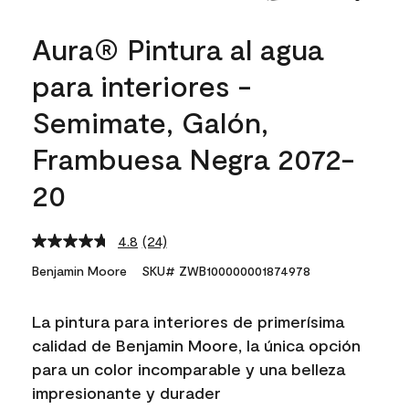
Aura® Pintura al agua
para interiores -
Semimate, Galón,
Frambuesa Negra 2072-
20
4.8
(24)
Read
24
Benjamin Moore
SKU# ZWB100000001874978
Reviews.
Same
page
La pintura para interiores de primerísima
link.
calidad de Benjamin Moore, la única opción
para un color incomparable y una belleza
impresionante y durader