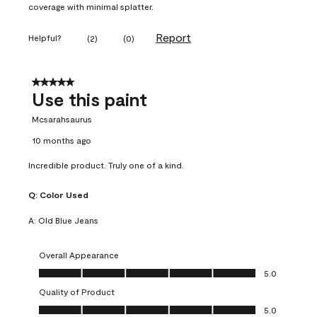
coverage with minimal splatter.
Report
Helpful?
(
2
)
(
0
)
5 out of 5 stars.
Use this paint
Mcsarahsaurus
10 months ago
Incredible product. Truly one of a kind.
Q:
Color Used
A:
Old Blue Jeans
Overall Appearance
Overall Appearance, 5.0 out of 5
5.0
Quality of Product
Quality of Product, 5.0 out of 5
5.0