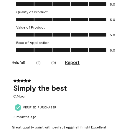
Overall Appearance, 5.0 out of 5
5.0
Quality of Product
Quality of Product, 5.0 out of 5
5.0
Value of Product
Value of Product, 5.0 out of 5
5.0
Ease of Application
Ease of Application, 5.0 out of 5
5.0
Report
Helpful?
(
3
)
(
0
)
5 out of 5 stars.
Simply the best
C.Moon
VERIFIED PURCHASER
8 months ago
Great quality paint with perfect eggshell finish! Excellent