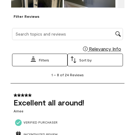
Filter Reviews
Search topics and reviews search region
Relevancy Info
Display
Filters
Sort by
1
1
–
8 of 24
Reviews
to
8
of
24
5 out of 5 stars.
Reviews
Excellent all around!
.
Amee
VERIFIED PURCHASER
INCENTIVIZED REVIEW