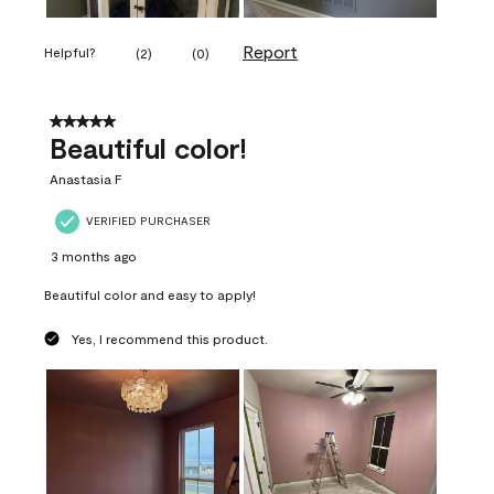
Report
Helpful?
(
2
)
(
0
)
5 out of 5 stars.
Beautiful color!
Anastasia F
VERIFIED PURCHASER
3 months ago
Beautiful color and easy to apply!
Yes, I recommend this product.