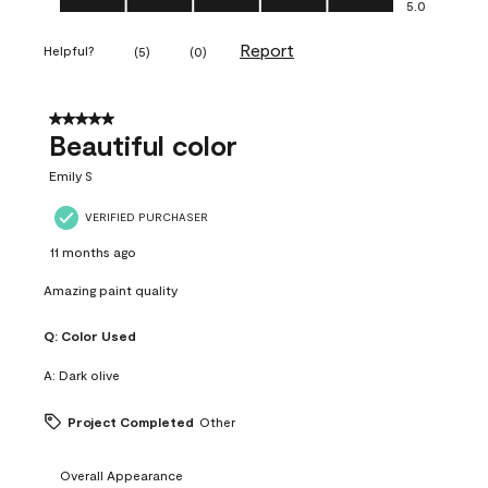
5.0
Report
Helpful?
(
5
)
(
0
)
5 out of 5 stars.
Beautiful color
Emily S
VERIFIED PURCHASER
11 months ago
Amazing paint quality
Q:
Color Used
A:
Dark olive
Project Completed
Other
Overall Appearance