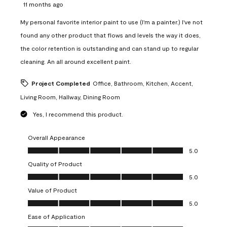
11 months ago
My personal favorite interior paint to use (I'm a painter.) I've not
found any other product that flows and levels the way it does,
the color retention is outstanding and can stand up to regular
cleaning. An all around excellent paint.
Project Completed
Office, Bathroom, Kitchen, Accent,
Living Room, Hallway, Dining Room
Yes, I recommend this product.
Overall Appearance
Overall Appearance, 5.0 out of 5
5.0
Quality of Product
Quality of Product, 5.0 out of 5
5.0
Value of Product
Value of Product, 5.0 out of 5
5.0
Ease of Application
Ease of Application, 5.0 out of 5