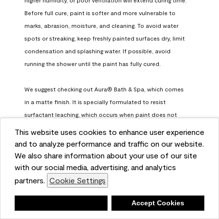
Before full cure, paint is softer and more vulnerable to 
marks, abrasion, moisture, and cleaning. To avoid water 
spots or streaking, keep freshly painted surfaces dry, limit 
condensation and splashing water. If possible, avoid 
running the shower until the paint has fully cured.

We suggest checking out Aura® Bath & Spa, which comes 
in a matte finish. It is specially formulated to resist 
surfactant leaching, which occurs when paint does not 
have enough time to fully cure before being exposed to 
This website uses cookies to enhance user experience
high humidity. To learn more, feel free to check it out here: 
and to analyze performance and traffic on our website.
https://www.benjaminmoore.com/en-us/interior-exterior-
We also share information about your use of our site
paints-stains/product-catalog/abs/aura-bath-and-spa-
with our social media, advertising, and analytics
paint
partners.
Cookie Settings
Benjamin Moore Support
Deny
Accept Cookies
a month ago