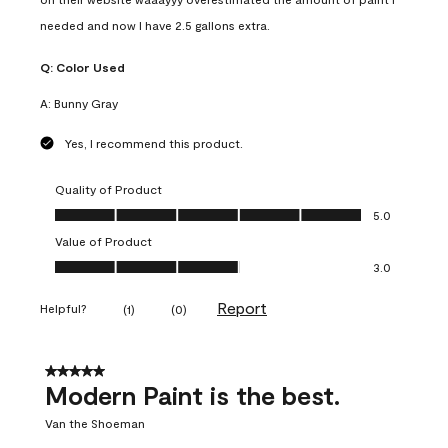
needed and now I have 2.5 gallons extra.
Q:
Color Used
A:
Bunny Gray
Yes, I recommend this product.
Quality of Product
Quality of Product, 5.0 out of 5
5.0
Value of Product
Value of Product, 3.0 out of 5
3.0
Report
Helpful?
(
1
)
(
0
)
5 out of 5 stars.
Modern Paint is the best.
Van the Shoeman