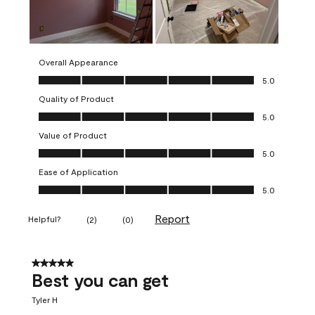
Overall Appearance
Overall Appearance, 5.0 out of 5
5.0
Quality of Product
Quality of Product, 5.0 out of 5
5.0
Value of Product
Value of Product, 5.0 out of 5
5.0
Ease of Application
Ease of Application, 5.0 out of 5
5.0
Report
Helpful?
(
2
)
(
0
)
5 out of 5 stars.
Best you can get
Tyler H