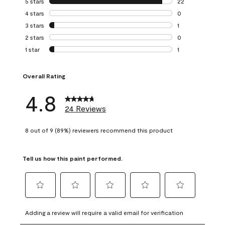
5 stars
stars
22
22 reviews with 5
4 stars
stars
0
0 reviews with 4 
3 stars
stars
1
1 review with 3 st
2 stars
stars
0
0 reviews with 2 
1 star
stars
1
1 review with 1 sta
Overall Rating
4.8
24 Reviews
8 out of 9 (89%) reviewers recommend this product
Tell us how this paint performed.
Select
Select
Select
Select
Select
to
to
to
to
to
Adding a review will require a valid email for verification
rate
rate
rate
rate
rate