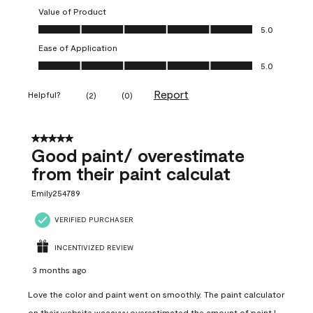
Value of Product
Value of Product, 5.0 out of 5
5.0
Ease of Application
Ease of Application, 5.0 out of 5
5.0
Report
Helpful?
(
2
)
(
0
)
5 out of 5 stars.
Good paint/ overestimate
from their paint calculat
Emily254789
VERIFIED PURCHASER
INCENTIVIZED REVIEW
3 months ago
Love the color and paint went on smoothly. The paint calculator
on their website waaayyy overestimated the amount of paint I