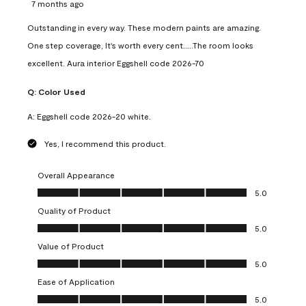
7 months ago
Outstanding in every way. These modern paints are amazing.
One step coverage, It's worth every cent.....The room looks
excellent. Aura interior Eggshell code 2026-70
Q:
Color Used
A:
Eggshell code 2026-20 white.
Yes, I recommend this product.
Overall Appearance
Overall Appearance, 5.0 out of 5
5.0
Quality of Product
Quality of Product, 5.0 out of 5
5.0
Value of Product
Value of Product, 5.0 out of 5
5.0
Ease of Application
Ease of Application, 5.0 out of 5
5.0