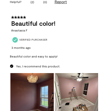
Report
Helpful?
(
2
)
(
0
)
5 out of 5 stars.
Beautiful color!
Anastasia F
VERIFIED PURCHASER
3 months ago
Beautiful color and easy to apply!
Yes, I recommend this product.