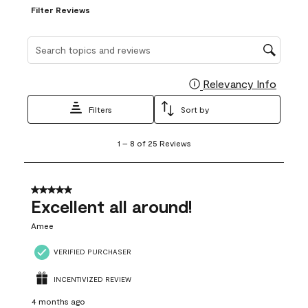
Filter Reviews
Search topics and reviews search region
Relevancy Info
Display
Filters
Sort by
1
1
–
8 of 25
Reviews
to
8
of
25
5 out of 5 stars.
Reviews
Excellent all around!
.
Amee
VERIFIED PURCHASER
INCENTIVIZED REVIEW
4 months ago