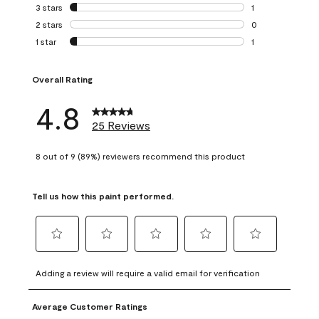
0 reviews with 4 
3 stars
stars
1
1 review with 3 st
2 stars
stars
0
0 reviews with 2 
1 star
stars
1
1 review with 1 sta
Overall Rating
4.8
25 Reviews
8 out of 9 (89%) reviewers recommend this product
Tell us how this paint performed.
Select
Select
Select
Select
Select
to
to
to
to
to
Adding a review will require a valid email for verification
rate
rate
rate
rate
rate
the
the
the
the
the
Average Customer Ratings
item
item
item
item
item