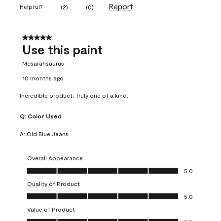
Report
Helpful?
(
2
)
(
0
)
5 out of 5 stars.
Use this paint
Mcsarahsaurus
10 months ago
Incredible product. Truly one of a kind.
Q:
Color Used
A:
Old Blue Jeans
Overall Appearance
Overall Appearance, 5.0 out of 5
5.0
Quality of Product
Quality of Product, 5.0 out of 5
5.0
Value of Product
Value of Product, 5.0 out of 5