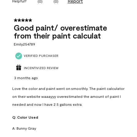
Report
Helpful?
(
0
)
(
0
)
5 out of 5 stars.
Good paint/ overestimate
from their paint calculat
Emily254789
VERIFIED PURCHASER
INCENTIVIZED REVIEW
3 months ago
Love the color and paint went on smoothly. The paint calculator
on their website waaayyy overestimated the amount of paint I
needed and now I have 2.5 gallons extra.
Q:
Color Used
A:
Bunny Gray