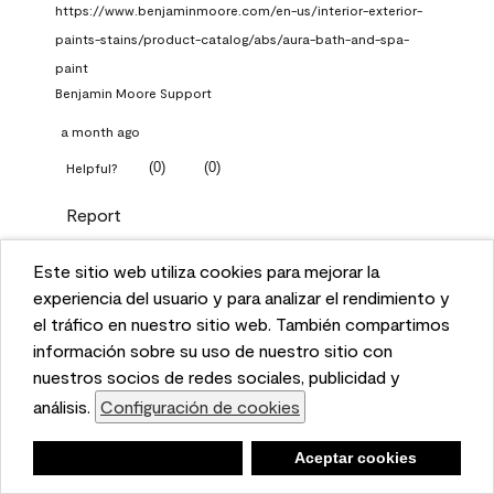
https://www.benjaminmoore.com/en-us/interior-exterior-
paints-stains/product-catalog/abs/aura-bath-and-spa-
paint
Benjamin Moore Support
a month ago
(
0
)
(
0
)
Helpful?
Report
Este sitio web utiliza cookies para mejorar la
Q: What Aura paint color
This website uses cookies to enhance user experience
experiencia del usuario y para analizar el rendimiento y
should I use in north facing
and to analyze performance and traffic on our website.
el tráfico en nuestro sitio web. También compartimos
entryway?
We also share information about your use of our site
información sobre su uso de nuestro sitio con
with our social media, advertising, and analytics
nuestros socios de redes sociales, publicidad y
TKpppp
partners.
análisis.
Configuración de cookies
Cookie Settings
a month ago
Negar
Deny
Aceptar cookies
Accept Cookies
1 Answer