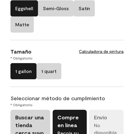
Eggshell
Semi-Gloss
Satin
Matte
Tamaño
Calculadora de pintura
* Obligatorio
1 gallon
1 quart
Seleccionar método de cumplimiento
* Obligatorio
Buscar una
Compre
Envío
tienda
en línea
No
cerca suyo
disponible
Recoja su