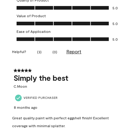
Quality of Product
Quality of Product, 5.0 out of 5
5.0
Value of Product
Value of Product, 5.0 out of 5
5.0
Ease of Application
Ease of Application, 5.0 out of 5
5.0
Report
Helpful?
(
3
)
(
0
)
5 out of 5 stars.
Simply the best
C.Moon
VERIFIED PURCHASER
8 months ago
Great quality paint with perfect eggshell finish! Excellent
coverage with minimal splatter.