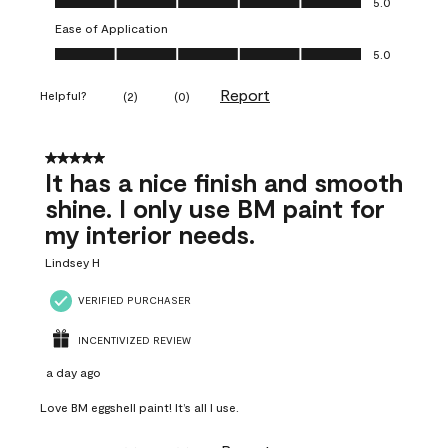
5.0
Ease of Application
Ease of Application, 5.0 out of 5
5.0
Report
Helpful?
(
2
)
(
0
)
5 out of 5 stars.
It has a nice finish and smooth
shine. I only use BM paint for
my interior needs.
Lindsey H
VERIFIED PURCHASER
INCENTIVIZED REVIEW
a day ago
Love BM eggshell paint! It’s all I use.