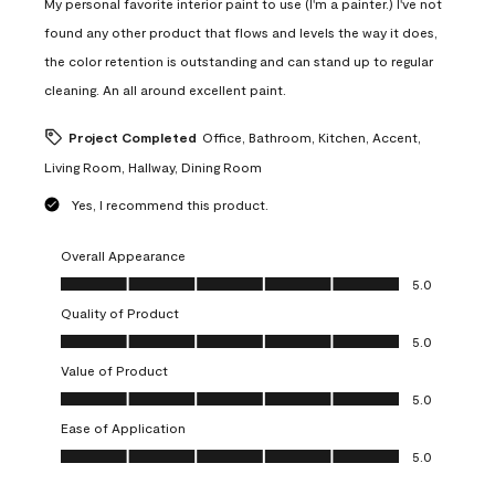
My personal favorite interior paint to use (I'm a painter.) I've not
found any other product that flows and levels the way it does,
the color retention is outstanding and can stand up to regular
cleaning. An all around excellent paint.
Project Completed
Office, Bathroom, Kitchen, Accent,
Living Room, Hallway, Dining Room
Yes, I recommend this product.
Overall Appearance
Overall Appearance, 5.0 out of 5
5.0
Quality of Product
Quality of Product, 5.0 out of 5
5.0
Value of Product
Value of Product, 5.0 out of 5
5.0
Ease of Application
Ease of Application, 5.0 out of 5
5.0