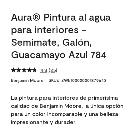
Aura® Pintura al agua
para interiores -
Semimate, Galón,
Guacamayo Azul 784
4.8
(25)
Read
25
Benjamin Moore
SKU# ZWB100000001879643
Reviews.
Same
page
La pintura para interiores de primerísima
link.
calidad de Benjamin Moore, la única opción
para un color incomparable y una belleza
impresionante y durader