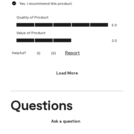
Yes, I recommend this product.
Quality of Product
Quality of Product, 5.0 out of 5
5.0
Value of Product
Value of Product, 3.0 out of 5
3.0
Report
Helpful?
(
1
)
(
0
)
Load More
Questions
Ask a question