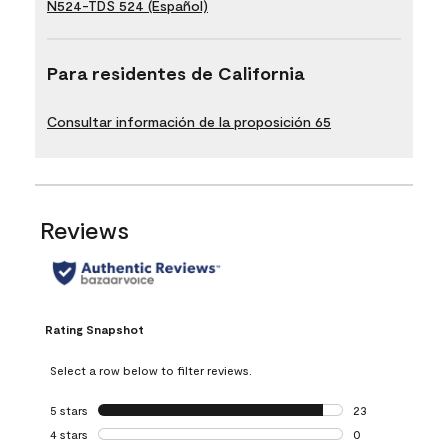
N524-TDS 524 (Español)
Para residentes de California
Consultar información de la proposición 65
Reviews
Rating Snapshot
Select a row below to filter reviews.
5 stars
stars
23
23 reviews with 5
4 stars
stars
0