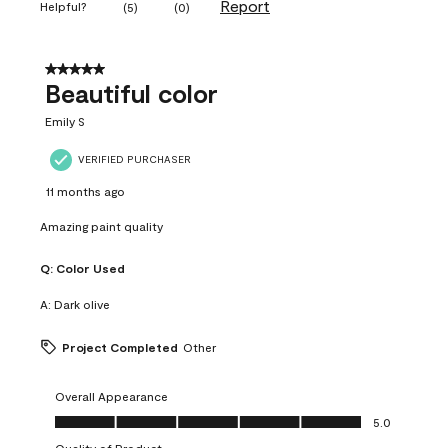
Report
Helpful?
(
5
)
(
0
)
5 out of 5 stars.
Beautiful color
Emily S
VERIFIED PURCHASER
11 months ago
Amazing paint quality
Q:
Color Used
A:
Dark olive
Project Completed
Other
Overall Appearance
Overall Appearance, 5.0 out of 5
5.0