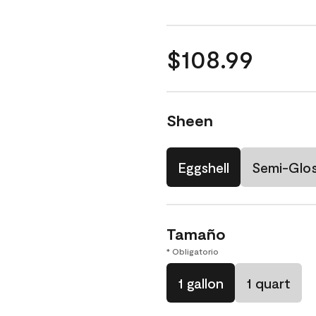
$108.99
Sheen
Eggshell
Semi-Glo
Tamaño
* Obligatorio
1 gallon
1 quart