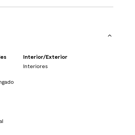
les
Interior/Exterior
Interiores
ngado
al