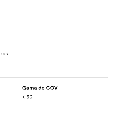
uras
Gama de COV
< 50