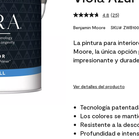
4.8
(25)
Read
25
Reviews.
Benjamin Moore
SKU# ZWB100
Same
page
La pintura para interio
link.
Moore, la única opción 
impresionante y durade
Ver detalles del producto
Tecnología patentad
Los colores se manti
Resistente a la desc
Profundidad e intensi