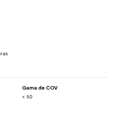
uras
Gama de COV
< 50