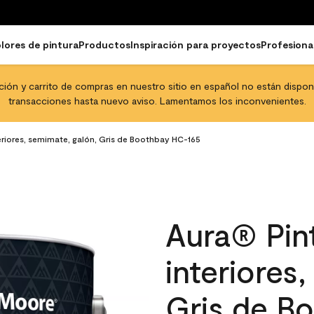
lores de pintura
Productos
Inspiración para proyectos
Profesiona
pción y carrito de compras en nuestro sitio en español no están disponib
transacciones hasta nuevo aviso. Lamentamos los inconvenientes.
eriores, semimate, galón, Gris de Boothbay HC-165
Aura® Pint
interiores
Gris de B