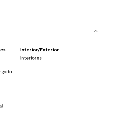
les
Interior/Exterior
Interiores
ngado
al