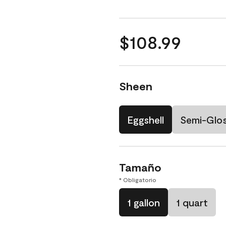
$108.99
Sheen
Eggshell
Semi-Glo
Tamaño
* Obligatorio
1 gallon
1 quart