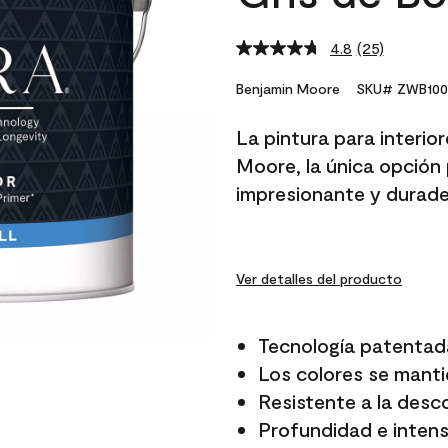
4.8
(25)
Read
25
Reviews.
Benjamin Moore
SKU# ZWB100
Same
page
La pintura para interio
link.
Moore, la única opción 
impresionante y durade
Ver detalles del producto
Tecnología patentad
Los colores se manti
Resistente a la desc
Profundidad e intensi