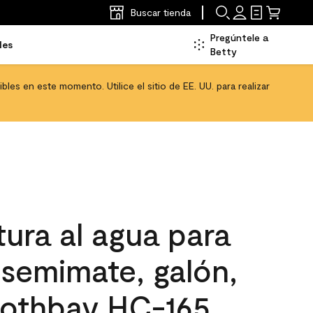
Buscar tienda
Pregúntele a
les
Betty
les en este momento. Utilice el sitio de EE. UU. para realizar
ura al agua para
, semimate, galón,
oothbay HC-165