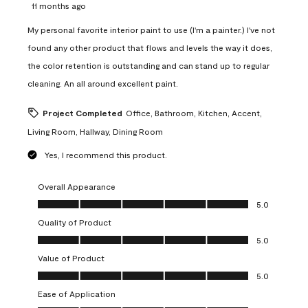
11 months ago
My personal favorite interior paint to use (I'm a painter.) I've not
found any other product that flows and levels the way it does,
the color retention is outstanding and can stand up to regular
cleaning. An all around excellent paint.
Project Completed
Office, Bathroom, Kitchen, Accent,
Living Room, Hallway, Dining Room
Yes, I recommend this product.
Overall Appearance
Overall Appearance, 5.0 out of 5
5.0
Quality of Product
Quality of Product, 5.0 out of 5
5.0
Value of Product
Value of Product, 5.0 out of 5
5.0
Ease of Application
Ease of Application, 5.0 out of 5