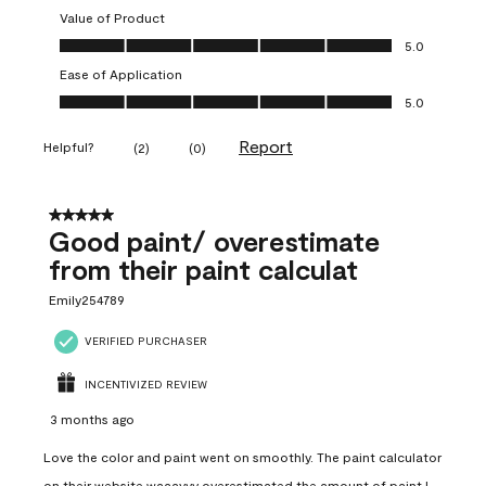
Value of Product
Value of Product, 5.0 out of 5
5.0
Ease of Application
Ease of Application, 5.0 out of 5
5.0
Report
Helpful?
(
2
)
(
0
)
5 out of 5 stars.
Good paint/ overestimate
from their paint calculat
Emily254789
VERIFIED PURCHASER
INCENTIVIZED REVIEW
3 months ago
Love the color and paint went on smoothly. The paint calculator
on their website waaayyy overestimated the amount of paint I