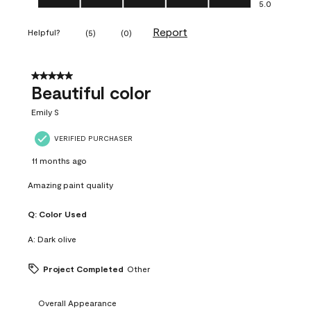
5.0
Report
Helpful?
(
5
)
(
0
)
5 out of 5 stars.
Beautiful color
Emily S
VERIFIED PURCHASER
11 months ago
Amazing paint quality
Q:
Color Used
A:
Dark olive
Project Completed
Other
Overall Appearance