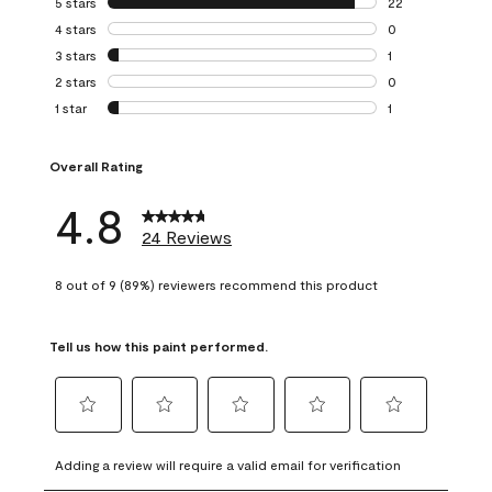
5 stars
stars
22
22 reviews with 5
4 stars
stars
0
0 reviews with 4 
3 stars
stars
1
1 review with 3 st
2 stars
stars
0
0 reviews with 2 
1 star
stars
1
1 review with 1 sta
Overall Rating
4.8
24 Reviews
8 out of 9 (89%) reviewers recommend this product
Tell us how this paint performed.
Select
Select
Select
Select
Select
to
to
to
to
to
Adding a review will require a valid email for verification
rate
rate
rate
rate
rate