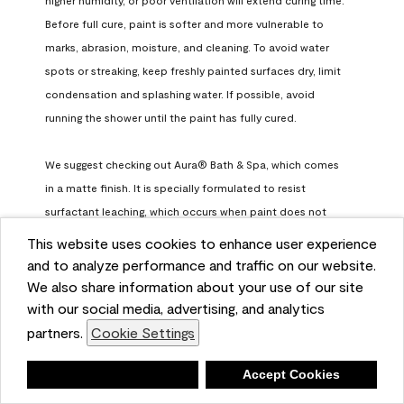
Before full cure, paint is softer and more vulnerable to 
marks, abrasion, moisture, and cleaning. To avoid water 
spots or streaking, keep freshly painted surfaces dry, limit 
condensation and splashing water. If possible, avoid 
running the shower until the paint has fully cured.

We suggest checking out Aura® Bath & Spa, which comes 
in a matte finish. It is specially formulated to resist 
surfactant leaching, which occurs when paint does not 
have enough time to fully cure before being exposed to 
This website uses cookies to enhance user experience
high humidity. To learn more, feel free to check it out here: 
and to analyze performance and traffic on our website.
https://www.benjaminmoore.com/en-us/interior-exterior-
We also share information about your use of our site
paints-stains/product-catalog/abs/aura-bath-and-spa-
with our social media, advertising, and analytics
paint
partners.
Cookie Settings
Benjamin Moore Support
Deny
Accept Cookies
a month ago