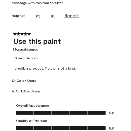
coverage with minimal splatter.
Report
Helpful?
(
2
)
(
0
)
5 out of 5 stars.
Use this paint
Mcsarahsaurus
10 months ago
Incredible product. Truly one of a kind.
Q:
Color Used
A:
Old Blue Jeans
Overall Appearance
Overall Appearance, 5.0 out of 5
5.0
Quality of Product
Quality of Product, 5.0 out of 5
5.0