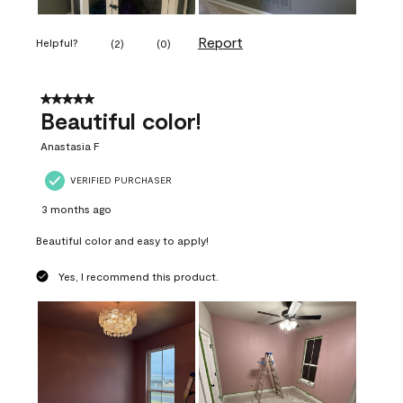
Report
Helpful?
(
2
)
(
0
)
5 out of 5 stars.
Beautiful color!
Anastasia F
VERIFIED PURCHASER
3 months ago
Beautiful color and easy to apply!
Yes, I recommend this product.