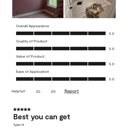
Overall Appearance
Overall Appearance, 5.0 out of 5
5.0
Quality of Product
Quality of Product, 5.0 out of 5
5.0
Value of Product
Value of Product, 5.0 out of 5
5.0
Ease of Application
Ease of Application, 5.0 out of 5
5.0
Report
Helpful?
(
2
)
(
0
)
5 out of 5 stars.
Best you can get
Tyler H