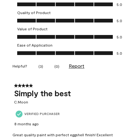
Overall Appearance, 5.0 out of 5
5.0
Quality of Product
Quality of Product, 5.0 out of 5
5.0
Value of Product
Value of Product, 5.0 out of 5
5.0
Ease of Application
Ease of Application, 5.0 out of 5
5.0
Report
Helpful?
(
3
)
(
0
)
5 out of 5 stars.
Simply the best
C.Moon
VERIFIED PURCHASER
8 months ago
Great quality paint with perfect eggshell finish! Excellent