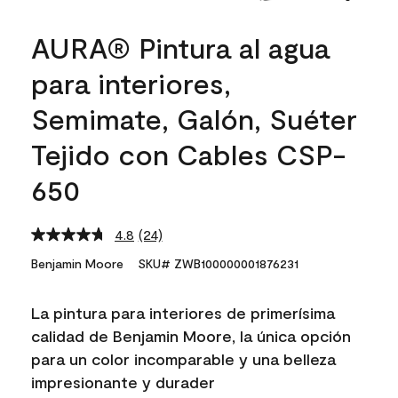
AURA® Pintura al agua
para interiores,
Semimate, Galón, Suéter
Tejido con Cables CSP-
650
4.8
(24)
Read
24
Benjamin Moore
SKU# ZWB100000001876231
Reviews.
Same
page
La pintura para interiores de primerísima
link.
calidad de Benjamin Moore, la única opción
para un color incomparable y una belleza
impresionante y durader