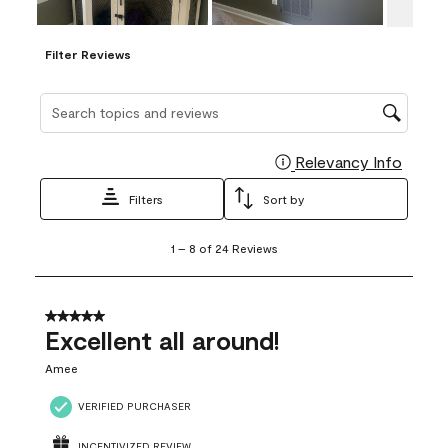
Filter Reviews
Search topics and reviews search region
Relevancy Info
Display
Filters
Sort by
1
1
–
8 of 24
Reviews
to
8
of
24
5 out of 5 stars.
Reviews
Excellent all around!
.
Amee
VERIFIED PURCHASER
INCENTIVIZED REVIEW