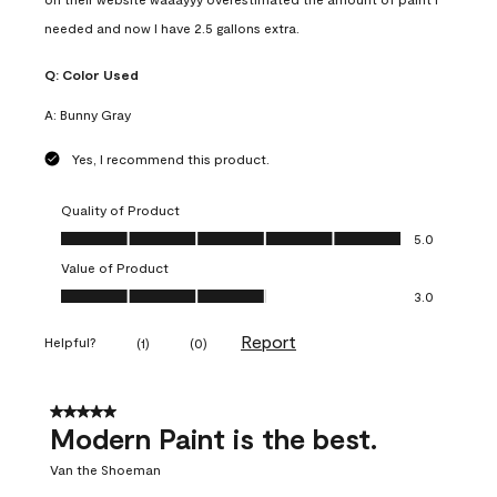
needed and now I have 2.5 gallons extra.
Q:
Color Used
A:
Bunny Gray
Yes, I recommend this product.
Quality of Product
Quality of Product, 5.0 out of 5
5.0
Value of Product
Value of Product, 3.0 out of 5
3.0
Report
Helpful?
(
1
)
(
0
)
5 out of 5 stars.
Modern Paint is the best.
Van the Shoeman