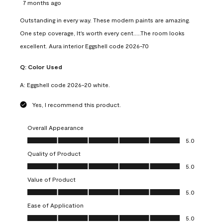
7 months ago
Outstanding in every way. These modern paints are amazing.
One step coverage, It's worth every cent.....The room looks
excellent. Aura interior Eggshell code 2026-70
Q:
Color Used
A:
Eggshell code 2026-20 white.
Yes, I recommend this product.
Overall Appearance
Overall Appearance, 5.0 out of 5
5.0
Quality of Product
Quality of Product, 5.0 out of 5
5.0
Value of Product
Value of Product, 5.0 out of 5
5.0
Ease of Application
Ease of Application, 5.0 out of 5
5.0