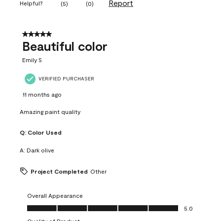
Report
Helpful?
(
5
)
(
0
)
5 out of 5 stars.
Beautiful color
Emily S
VERIFIED PURCHASER
11 months ago
Amazing paint quality
Q:
Color Used
A:
Dark olive
Project Completed
Other
Overall Appearance
Overall Appearance, 5.0 out of 5
5.0