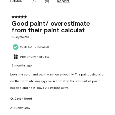
Report
Helpful?
(
0
)
(
0
)
5 out of 5 stars.
Good paint/ overestimate
from their paint calculat
Emily254789
VERIFIED PURCHASER
INCENTIVIZED REVIEW
3 months ago
Love the color and paint went on smoothly. The paint calculator
on their website waaayyy overestimated the amount of paint I
needed and now I have 2.5 gallons extra.
Q:
Color Used
A:
Bunny Gray