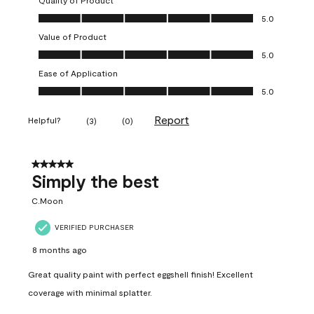
Quality of Product
Quality of Product, 5.0 out of 5
5.0
Value of Product
Value of Product, 5.0 out of 5
5.0
Ease of Application
Ease of Application, 5.0 out of 5
5.0
Report
Helpful?
(
3
)
(
0
)
5 out of 5 stars.
Simply the best
C.Moon
VERIFIED PURCHASER
8 months ago
Great quality paint with perfect eggshell finish! Excellent
coverage with minimal splatter.