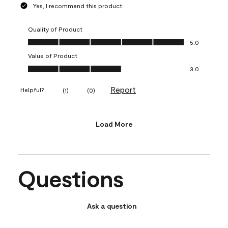
Yes, I recommend this product.
Quality of Product
Quality of Product, 5.0 out of 5
5.0
Value of Product
Value of Product, 3.0 out of 5
3.0
Report
Helpful?
(
1
)
(
0
)
Load More
Questions
Ask a question