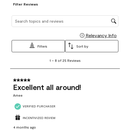
Filter Reviews
Search topics and reviews search region
Relevancy Info
Display
Filters
Sort by
1
1
–
8 of 25
Reviews
to
8
of
25
5 out of 5 stars.
Reviews
Excellent all around!
.
Amee
VERIFIED PURCHASER
INCENTIVIZED REVIEW
4 months ago