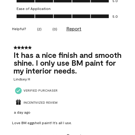
5.0
Ease of Application
Ease of Application, 5.0 out of 5
5.0
Report
Helpful?
(
2
)
(
0
)
5 out of 5 stars.
It has a nice finish and smooth
shine. I only use BM paint for
my interior needs.
Lindsey H
VERIFIED PURCHASER
INCENTIVIZED REVIEW
a day ago
Love BM eggshell paint! It’s all I use.