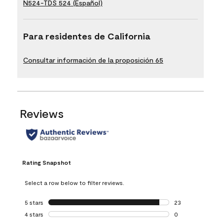
N524-TDS 524 (Español)
Para residentes de California
Consultar información de la proposición 65
Reviews
Rating Snapshot
Select a row below to filter reviews.
5 stars
stars
23
23 reviews with 5
4 stars
stars
0