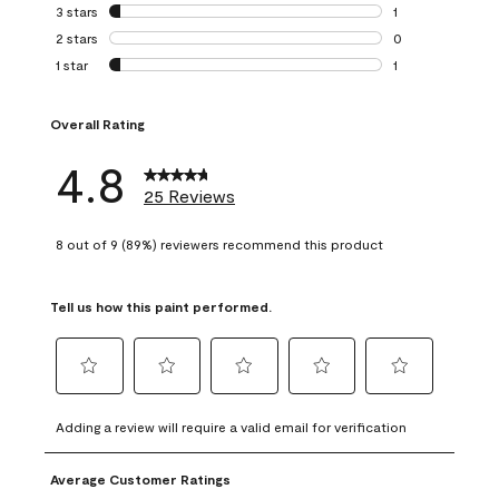
0 reviews with 4 
3 stars
stars
1
1 review with 3 st
2 stars
stars
0
0 reviews with 2 
1 star
stars
1
1 review with 1 sta
Overall Rating
4.8
25 Reviews
8 out of 9 (89%) reviewers recommend this product
Tell us how this paint performed.
Select
Select
Select
Select
Select
to
to
to
to
to
Adding a review will require a valid email for verification
rate
rate
rate
rate
rate
the
the
the
the
the
Average Customer Ratings
item
item
item
item
item