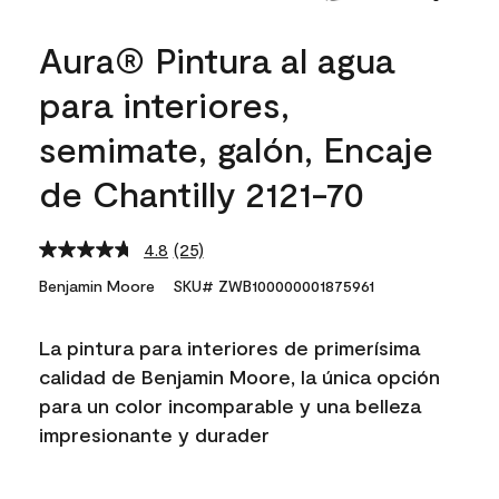
Aura® Pintura al agua
para interiores,
semimate, galón, Encaje
de Chantilly 2121-70
4.8
(25)
Read
25
Benjamin Moore
SKU# ZWB100000001875961
Reviews.
Same
page
La pintura para interiores de primerísima
link.
calidad de Benjamin Moore, la única opción
para un color incomparable y una belleza
impresionante y durader