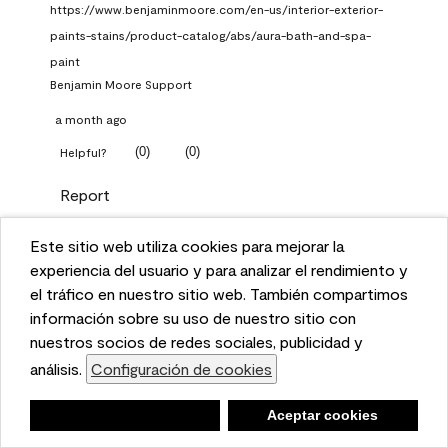
https://www.benjaminmoore.com/en-us/interior-exterior-
paints-stains/product-catalog/abs/aura-bath-and-spa-
paint
Benjamin Moore Support
a month ago
(
0
)
(
0
)
Helpful?
Report
Este sitio web utiliza cookies para mejorar la
Q: What Aura paint color
This website uses cookies to enhance user experience
experiencia del usuario y para analizar el rendimiento y
should I use in north facing
and to analyze performance and traffic on our website.
el tráfico en nuestro sitio web. También compartimos
entryway?
We also share information about your use of our site
información sobre su uso de nuestro sitio con
with our social media, advertising, and analytics
nuestros socios de redes sociales, publicidad y
TKpppp
partners.
análisis.
Configuración de cookies
Cookie Settings
a month ago
Negar
Deny
Aceptar cookies
Accept Cookies
1 Answer