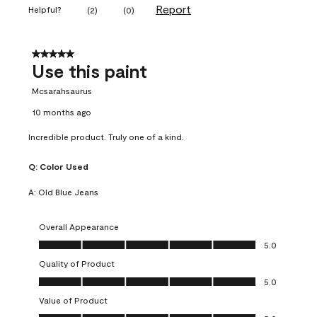
Report
Helpful?
(
2
)
(
0
)
5 out of 5 stars.
Use this paint
Mcsarahsaurus
10 months ago
Incredible product. Truly one of a kind.
Q:
Color Used
A:
Old Blue Jeans
Overall Appearance
Overall Appearance, 5.0 out of 5
5.0
Quality of Product
Quality of Product, 5.0 out of 5
5.0
Value of Product
Value of Product, 5.0 out of 5