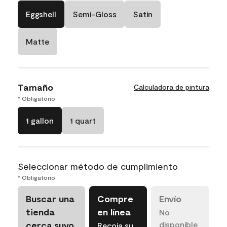
Eggshell
Semi-Gloss
Satin
Matte
Tamaño
Calculadora de pintura
* Obligatorio
1 gallon
1 quart
Seleccionar método de cumplimiento
* Obligatorio
Buscar una
Compre
Envío
tienda
en línea
No
cerca suyo
disponible
Recoja su