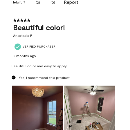
Report
Helpful?
(
2
)
(
0
)
5 out of 5 stars.
Beautiful color!
Anastasia F
VERIFIED PURCHASER
3 months ago
Beautiful color and easy to apply!
Yes, I recommend this product.