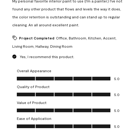
My personal favorite interior paint to use (I'm a painter.) I've not
found any other product that flows and levels the way it does,
the color retention is outstanding and can stand up to regular
cleaning. An all around excellent paint.
Project Completed
Office, Bathroom, Kitchen, Accent,
Living Room, Hallway, Dining Room
Yes, I recommend this product.
Overall Appearance
Overall Appearance, 5.0 out of 5
5.0
Quality of Product
Quality of Product, 5.0 out of 5
5.0
Value of Product
Value of Product, 5.0 out of 5
5.0
Ease of Application
Ease of Application, 5.0 out of 5
5.0