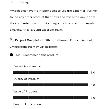
11 months ago
My personal favorite interior paint to use (I'm a painter.) I've not
found any other product that flows and levels the way it does,
the color retention is outstanding and can stand up to regular
cleaning. An all around excellent paint.
Project Completed
Office, Bathroom, Kitchen, Accent,
Living Room, Hallway, Dining Room
Yes, I recommend this product.
Overall Appearance
Overall Appearance, 5.0 out of 5
5.0
Quality of Product
Quality of Product, 5.0 out of 5
5.0
Value of Product
Value of Product, 5.0 out of 5
5.0
Ease of Application
Ease of Application, 5.0 out of 5