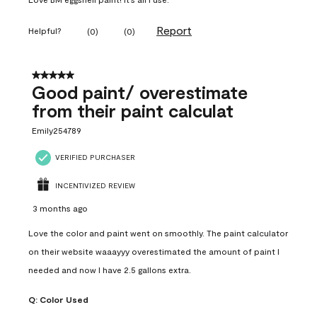
Report
Helpful?
(
0
)
(
0
)
5 out of 5 stars.
Good paint/ overestimate
from their paint calculat
Emily254789
VERIFIED PURCHASER
INCENTIVIZED REVIEW
3 months ago
Love the color and paint went on smoothly. The paint calculator
on their website waaayyy overestimated the amount of paint I
needed and now I have 2.5 gallons extra.
Q:
Color Used