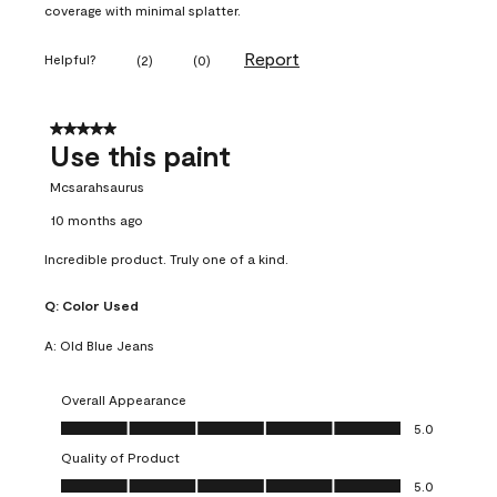
coverage with minimal splatter.
Report
Helpful?
(
2
)
(
0
)
5 out of 5 stars.
Use this paint
Mcsarahsaurus
10 months ago
Incredible product. Truly one of a kind.
Q:
Color Used
A:
Old Blue Jeans
Overall Appearance
Overall Appearance, 5.0 out of 5
5.0
Quality of Product
Quality of Product, 5.0 out of 5
5.0