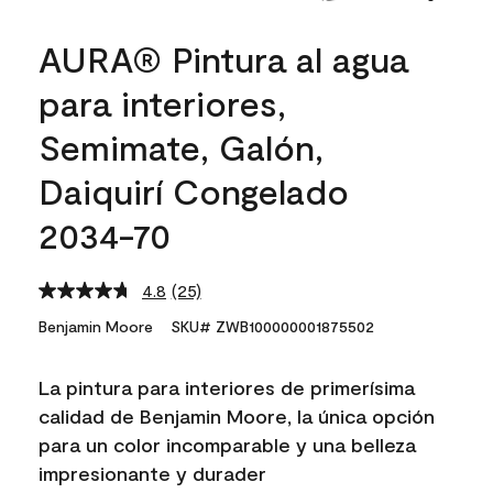
AURA® Pintura al agua
para interiores,
Semimate, Galón,
Daiquirí Congelado
2034-70
4.8
(25)
Read
25
Benjamin Moore
SKU# ZWB100000001875502
Reviews.
Same
page
La pintura para interiores de primerísima
link.
calidad de Benjamin Moore, la única opción
para un color incomparable y una belleza
impresionante y durader