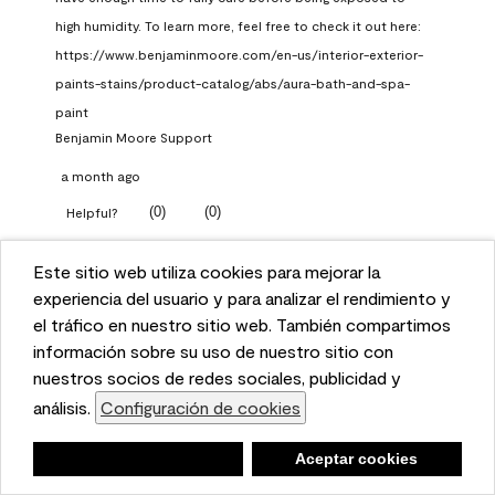
high humidity. To learn more, feel free to check it out here: 
https://www.benjaminmoore.com/en-us/interior-exterior-
paints-stains/product-catalog/abs/aura-bath-and-spa-
paint
Benjamin Moore Support
a month ago
(
0
)
(
0
)
Helpful?
Report
Este sitio web utiliza cookies para mejorar la
This website uses cookies to enhance user experience
experiencia del usuario y para analizar el rendimiento y
and to analyze performance and traffic on our website.
el tráfico en nuestro sitio web. También compartimos
Q: What Aura paint color
We also share information about your use of our site
información sobre su uso de nuestro sitio con
should I use in north facing
with our social media, advertising, and analytics
nuestros socios de redes sociales, publicidad y
entryway?
partners.
análisis.
Configuración de cookies
Cookie Settings
TKpppp
Negar
Deny
Aceptar cookies
Accept Cookies
a month ago