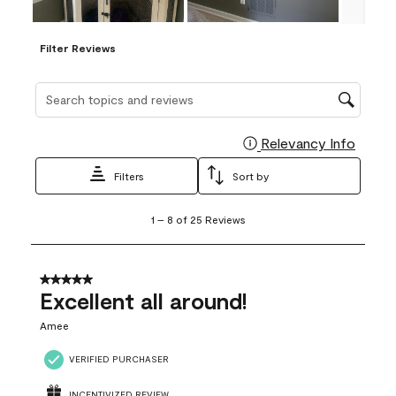
Filter Reviews
Search topics and reviews search region
Relevancy Info
Display
Filters
Sort by
1
1
–
8 of 25
Reviews
to
8
of
25
5 out of 5 stars.
Reviews
Excellent all around!
.
Amee
VERIFIED PURCHASER
INCENTIVIZED REVIEW