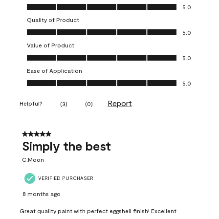
Overall Appearance, 5.0 out of 5
5.0
Quality of Product
Quality of Product, 5.0 out of 5
5.0
Value of Product
Value of Product, 5.0 out of 5
5.0
Ease of Application
Ease of Application, 5.0 out of 5
5.0
Report
Helpful?
(
3
)
(
0
)
5 out of 5 stars.
Simply the best
C.Moon
VERIFIED PURCHASER
8 months ago
Great quality paint with perfect eggshell finish! Excellent