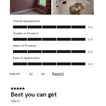
Overall Appearance
Overall Appearance, 5.0 out of 5
5.0
Quality of Product
Quality of Product, 5.0 out of 5
5.0
Value of Product
Value of Product, 5.0 out of 5
5.0
Ease of Application
Ease of Application, 5.0 out of 5
5.0
Report
Helpful?
(
2
)
(
0
)
5 out of 5 stars.
Best you can get
Tyler H