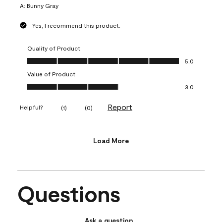
A:
Bunny Gray
Yes, I recommend this product.
Quality of Product
Quality of Product, 5.0 out of 5
5.0
Value of Product
Value of Product, 3.0 out of 5
3.0
Report
Helpful?
(
1
)
(
0
)
Load More
Questions
Ask a question