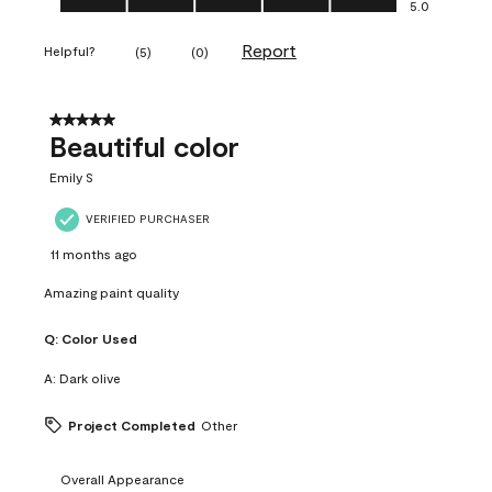
5.0
Report
Helpful?
(
5
)
(
0
)
5 out of 5 stars.
Beautiful color
Emily S
VERIFIED PURCHASER
11 months ago
Amazing paint quality
Q:
Color Used
A:
Dark olive
Project Completed
Other
Overall Appearance