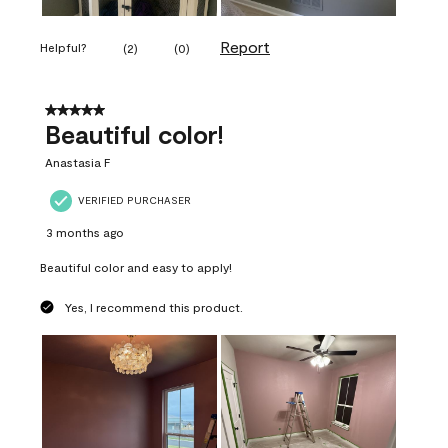
Report
Helpful?
(
2
)
(
0
)
5 out of 5 stars.
Beautiful color!
Anastasia F
VERIFIED PURCHASER
3 months ago
Beautiful color and easy to apply!
Yes, I recommend this product.