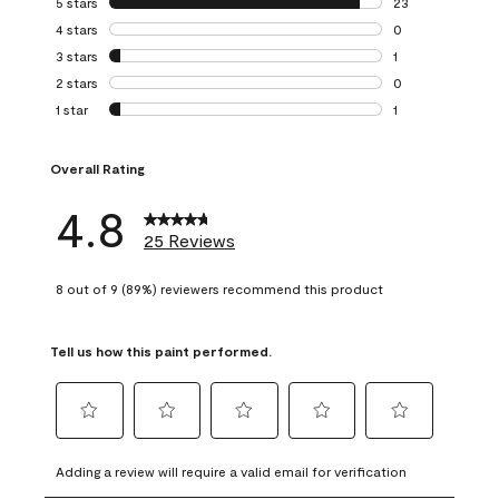
5 stars
stars
23
23 reviews with 5
4 stars
stars
0
0 reviews with 4 
3 stars
stars
1
1 review with 3 st
2 stars
stars
0
0 reviews with 2 
1 star
stars
1
1 review with 1 sta
Overall Rating
4.8
25 Reviews
8 out of 9 (89%) reviewers recommend this product
Tell us how this paint performed.
Select
Select
Select
Select
Select
to
to
to
to
to
Adding a review will require a valid email for verification
rate
rate
rate
rate
rate