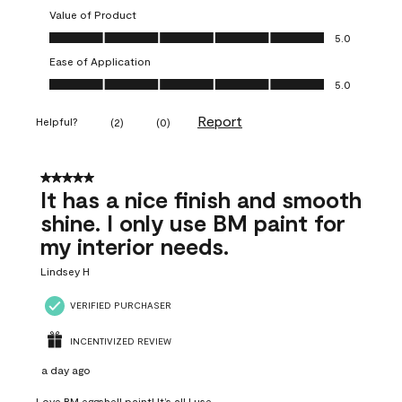
Value of Product
Value of Product, 5.0 out of 5
5.0
Ease of Application
Ease of Application, 5.0 out of 5
5.0
Report
Helpful?
(
2
)
(
0
)
5 out of 5 stars.
It has a nice finish and smooth
shine. I only use BM paint for
my interior needs.
Lindsey H
VERIFIED PURCHASER
INCENTIVIZED REVIEW
a day ago
Love BM eggshell paint! It’s all I use.