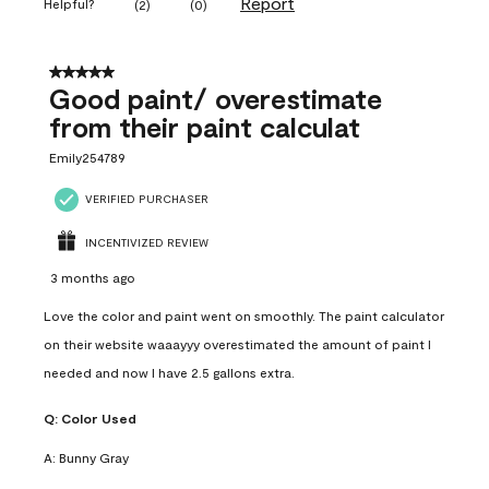
Report
Helpful?
(
2
)
(
0
)
5 out of 5 stars.
Good paint/ overestimate
from their paint calculat
Emily254789
VERIFIED PURCHASER
INCENTIVIZED REVIEW
3 months ago
Love the color and paint went on smoothly. The paint calculator
on their website waaayyy overestimated the amount of paint I
needed and now I have 2.5 gallons extra.
Q:
Color Used
A:
Bunny Gray