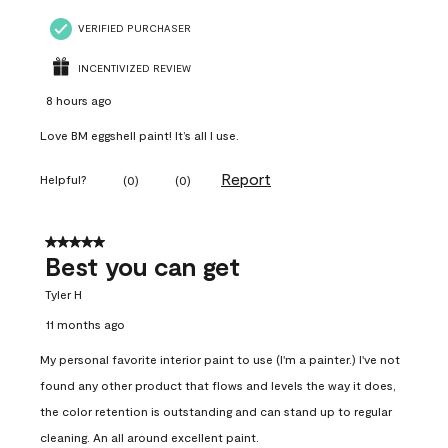
VERIFIED PURCHASER
INCENTIVIZED REVIEW
8 hours ago
Love BM eggshell paint! It’s all I use.
Report
Helpful?
(
0
)
(
0
)
5 out of 5 stars.
Best you can get
Tyler H
11 months ago
My personal favorite interior paint to use (I'm a painter.) I've not
found any other product that flows and levels the way it does,
the color retention is outstanding and can stand up to regular
cleaning. An all around excellent paint.