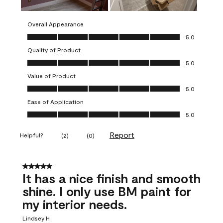
Overall Appearance
Overall Appearance, 5.0 out of 5
5.0
Quality of Product
Quality of Product, 5.0 out of 5
5.0
Value of Product
Value of Product, 5.0 out of 5
5.0
Ease of Application
Ease of Application, 5.0 out of 5
5.0
Report
Helpful?
(
2
)
(
0
)
5 out of 5 stars.
It has a nice finish and smooth
shine. I only use BM paint for
my interior needs.
Lindsey H