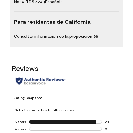
N524-TDS 524 (Español)
Para residentes de California
Consultar información de la proposición 65
Reviews
Rating Snapshot
Select a row below to filter reviews.
5 stars
stars
23
23 reviews with 5
4 stars
stars
0