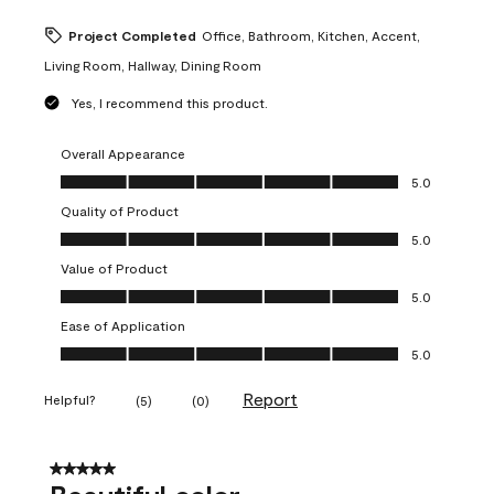
Project Completed
Office, Bathroom, Kitchen, Accent,
Living Room, Hallway, Dining Room
Yes, I recommend this product.
Overall Appearance
Overall Appearance, 5.0 out of 5
5.0
Quality of Product
Quality of Product, 5.0 out of 5
5.0
Value of Product
Value of Product, 5.0 out of 5
5.0
Ease of Application
Ease of Application, 5.0 out of 5
5.0
Report
Helpful?
(
5
)
(
0
)
5 out of 5 stars.