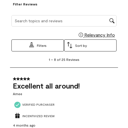
Filter Reviews
Search topics and reviews search region
Relevancy Info
Display
Filters
Sort by
1
1
–
8 of 25
Reviews
to
8
of
25
5 out of 5 stars.
Reviews
Excellent all around!
.
Amee
VERIFIED PURCHASER
INCENTIVIZED REVIEW
4 months ago