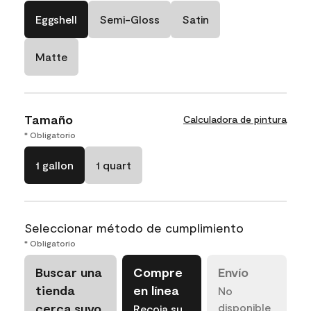
Eggshell
Semi-Gloss
Satin
Matte
Tamaño
Calculadora de pintura
* Obligatorio
1 gallon
1 quart
Seleccionar método de cumplimiento
* Obligatorio
Buscar una
Compre
Envío
tienda
en línea
No
cerca suyo
disponible
Recoja su