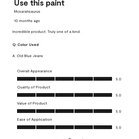
Use this paint
Mcsarahsaurus
10 months ago
Incredible product. Truly one of a kind.
Q:
Color Used
A:
Old Blue Jeans
Overall Appearance
Overall Appearance, 5.0 out of 5
5.0
Quality of Product
Quality of Product, 5.0 out of 5
5.0
Value of Product
Value of Product, 5.0 out of 5
5.0
Ease of Application
Ease of Application, 5.0 out of 5
5.0