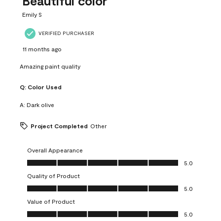
Beautiful color
Emily S
VERIFIED PURCHASER
11 months ago
Amazing paint quality
Q:
Color Used
A:
Dark olive
Project Completed
Other
Overall Appearance
Overall Appearance, 5.0 out of 5
5.0
Quality of Product
Quality of Product, 5.0 out of 5
5.0
Value of Product
Value of Product, 5.0 out of 5
5.0