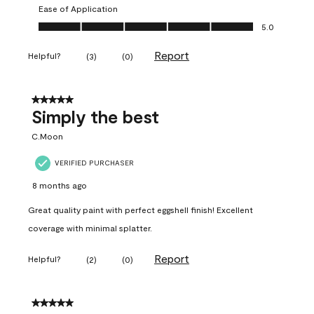
Ease of Application
Ease of Application, 5.0 out of 5
5.0
Report
Helpful?
(
3
)
(
0
)
5 out of 5 stars.
Simply the best
C.Moon
VERIFIED PURCHASER
8 months ago
Great quality paint with perfect eggshell finish! Excellent
coverage with minimal splatter.
Report
Helpful?
(
2
)
(
0
)
5 out of 5 stars.