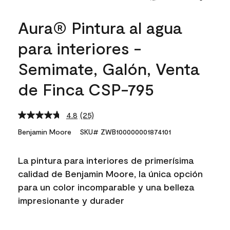
Aura® Pintura al agua
para interiores -
Semimate, Galón, Venta
de Finca CSP-795
4.8
(25)
Read
25
Benjamin Moore
SKU# ZWB100000001874101
Reviews.
Same
page
La pintura para interiores de primerísima
link.
calidad de Benjamin Moore, la única opción
para un color incomparable y una belleza
impresionante y durader