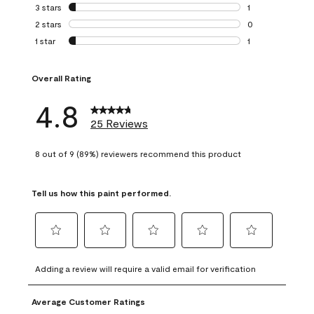
0 reviews with 4 
3 stars
stars
1
1 review with 3 st
2 stars
stars
0
0 reviews with 2 
1 star
stars
1
1 review with 1 sta
Overall Rating
4.8
25 Reviews
8 out of 9 (89%) reviewers recommend this product
Tell us how this paint performed.
Select
Select
Select
Select
Select
to
to
to
to
to
Adding a review will require a valid email for verification
rate
rate
rate
rate
rate
the
the
the
the
the
Average Customer Ratings
item
item
item
item
item