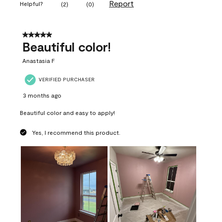
Report
Helpful?
(
2
)
(
0
)
5 out of 5 stars.
Beautiful color!
Anastasia F
VERIFIED PURCHASER
3 months ago
Beautiful color and easy to apply!
Yes, I recommend this product.