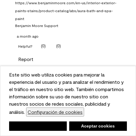
https://www.benjaminmoore.com/en-us/interior-exterior-
paints-stains/product-catalog/abs/aura-bath-and-spa-
paint
Benjamin Moore Support
a month ago
(
0
)
(
0
)
Helpful?
Report
Este sitio web utiliza cookies para mejorar la
Q: What Aura paint color
This website uses cookies to enhance user experience
experiencia del usuario y para analizar el rendimiento y
should I use in north facing
and to analyze performance and traffic on our website.
el tráfico en nuestro sitio web. También compartimos
entryway?
We also share information about your use of our site
información sobre su uso de nuestro sitio con
with our social media, advertising, and analytics
nuestros socios de redes sociales, publicidad y
TKpppp
partners.
análisis.
Configuración de cookies
Cookie Settings
a month ago
Negar
Deny
Aceptar cookies
Accept Cookies
1 Answer