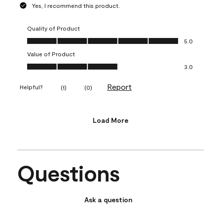
Yes, I recommend this product.
Quality of Product
Quality of Product, 5.0 out of 5
5.0
Value of Product
Value of Product, 3.0 out of 5
3.0
Report
Helpful?
(
1
)
(
0
)
Load More
Questions
Ask a question