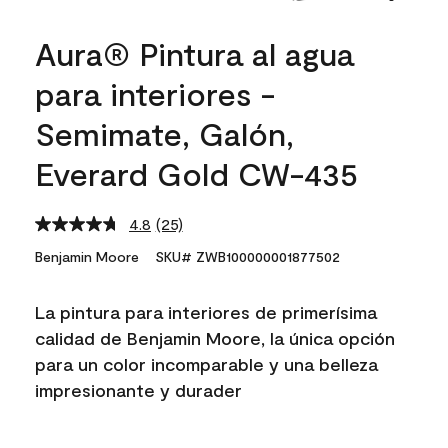
Aura® Pintura al agua
para interiores -
Semimate, Galón,
Everard Gold CW-435
4.8
(25)
Read
25
Benjamin Moore
SKU# ZWB100000001877502
Reviews.
Same
page
La pintura para interiores de primerísima
link.
calidad de Benjamin Moore, la única opción
para un color incomparable y una belleza
impresionante y durader