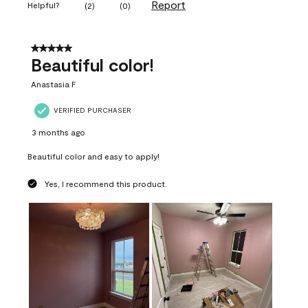
Report
Helpful?
(
2
)
(
0
)
5 out of 5 stars.
Beautiful color!
Anastasia F
VERIFIED PURCHASER
3 months ago
Beautiful color and easy to apply!
Yes, I recommend this product.