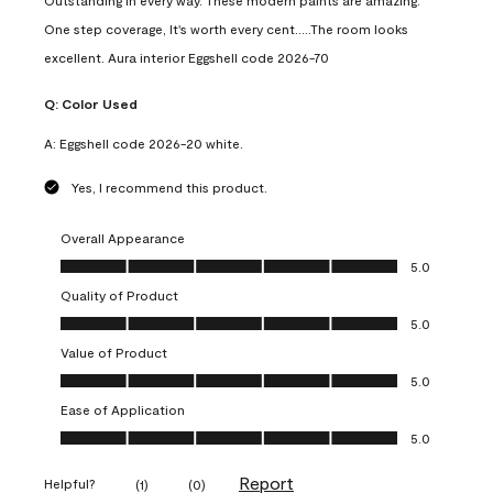
Outstanding in every way. These modern paints are amazing.
One step coverage, It's worth every cent.....The room looks
excellent. Aura interior Eggshell code 2026-70
Q:
Color Used
A:
Eggshell code 2026-20 white.
Yes, I recommend this product.
Overall Appearance
Overall Appearance, 5.0 out of 5
5.0
Quality of Product
Quality of Product, 5.0 out of 5
5.0
Value of Product
Value of Product, 5.0 out of 5
5.0
Ease of Application
Ease of Application, 5.0 out of 5
5.0
Report
Helpful?
(
1
)
(
0
)