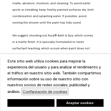
marks, abrasion, moisture, and cleaning. To avoid water 
spots or streaking, keep freshly painted surfaces dry, limit 
condensation and splashing water. If possible, avoid 
running the shower until the paint has fully cured.

We suggest checking out Aura® Bath & Spa, which comes 
in a matte finish. It is specially formulated to resist 
surfactant leaching, which occurs when paint does not 
have enough time to fully cure before being exposed to 
Este sitio web utiliza cookies para mejorar la
high humidity. To learn more, feel free to check it out here: 
This website uses cookies to enhance user experience
experiencia del usuario y para analizar el rendimiento y
https://www.benjaminmoore.com/en-us/interior-exterior-
and to analyze performance and traffic on our website.
el tráfico en nuestro sitio web. También compartimos
paints-stains/product-catalog/abs/aura-bath-and-spa-
We also share information about your use of our site
información sobre su uso de nuestro sitio con
paint
with our social media, advertising, and analytics
nuestros socios de redes sociales, publicidad y
Benjamin Moore Support
partners.
análisis.
Configuración de cookies
Cookie Settings
a month ago
Negar
Deny
Aceptar cookies
Accept Cookies
(
0
)
(
0
)
Helpful?