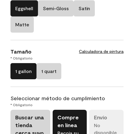
Eggshell
Semi-Gloss
Satin
Matte
Tamaño
Calculadora de pintura
* Obligatorio
1 gallon
1 quart
Seleccionar método de cumplimiento
* Obligatorio
Buscar una
Compre
Envío
tienda
en línea
No
cerca suyo
disponible
Recoja su