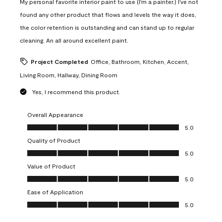
My personal favorite interior paint to use (I'm a painter.) I've not
found any other product that flows and levels the way it does,
the color retention is outstanding and can stand up to regular
cleaning. An all around excellent paint.
Project Completed
Office, Bathroom, Kitchen, Accent,
Living Room, Hallway, Dining Room
Yes, I recommend this product.
Overall Appearance
Overall Appearance, 5.0 out of 5
5.0
Quality of Product
Quality of Product, 5.0 out of 5
5.0
Value of Product
Value of Product, 5.0 out of 5
5.0
Ease of Application
Ease of Application, 5.0 out of 5
5.0