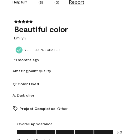
Report
Helpful?
(
5
)
(
0
)
5 out of 5 stars.
Beautiful color
Emily S
VERIFIED PURCHASER
11 months ago
Amazing paint quality
Q:
Color Used
A:
Dark olive
Project Completed
Other
Overall Appearance
Overall Appearance, 5.0 out of 5
5.0