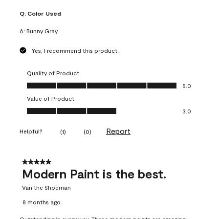
Q:
Color Used
A:
Bunny Gray
Yes, I recommend this product.
Quality of Product
Quality of Product, 5.0 out of 5
5.0
Value of Product
Value of Product, 3.0 out of 5
3.0
Report
Helpful?
(
1
)
(
0
)
5 out of 5 stars.
Modern Paint is the best.
Van the Shoeman
8 months ago