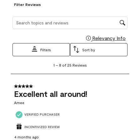
Filter Reviews
Search topics and reviews search region
Relevancy Info
Display
Filters
Sort by
1
1
–
8 of 25
Reviews
to
8
of
25
5 out of 5 stars.
Reviews
Excellent all around!
.
Amee
VERIFIED PURCHASER
INCENTIVIZED REVIEW
4 months ago