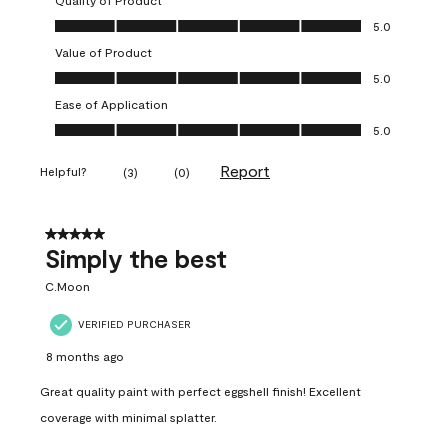
Quality of Product
Quality of Product, 5.0 out of 5
5.0
Value of Product
Value of Product, 5.0 out of 5
5.0
Ease of Application
Ease of Application, 5.0 out of 5
5.0
Report
Helpful?
(
3
)
(
0
)
5 out of 5 stars.
Simply the best
C.Moon
VERIFIED PURCHASER
8 months ago
Great quality paint with perfect eggshell finish! Excellent
coverage with minimal splatter.