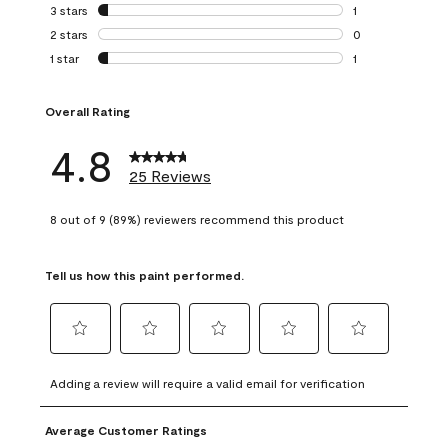
0 reviews with 4 
3 stars
stars
1
1 review with 3 st
2 stars
stars
0
0 reviews with 2 
1 star
stars
1
1 review with 1 sta
Overall Rating
4.8
25 Reviews
8 out of 9 (89%) reviewers recommend this product
Tell us how this paint performed.
Select
Select
Select
Select
Select
to
to
to
to
to
Adding a review will require a valid email for verification
rate
rate
rate
rate
rate
the
the
the
the
the
Average Customer Ratings
item
item
item
item
item