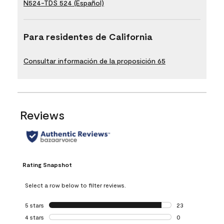
N524-TDS 524 (Español)
Para residentes de California
Consultar información de la proposición 65
Reviews
Rating Snapshot
Select a row below to filter reviews.
5 stars
stars
23
23 reviews with 5
4 stars
stars
0