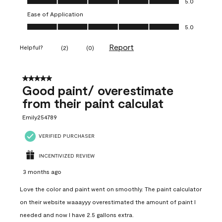
5.0
Ease of Application
Ease of Application, 5.0 out of 5
5.0
Report
Helpful?
(
2
)
(
0
)
5 out of 5 stars.
Good paint/ overestimate
from their paint calculat
Emily254789
VERIFIED PURCHASER
INCENTIVIZED REVIEW
3 months ago
Love the color and paint went on smoothly. The paint calculator
on their website waaayyy overestimated the amount of paint I
needed and now I have 2.5 gallons extra.