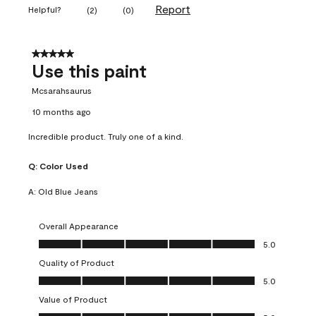
Report
Helpful?
(
2
)
(
0
)
5 out of 5 stars.
Use this paint
Mcsarahsaurus
10 months ago
Incredible product. Truly one of a kind.
Q:
Color Used
A:
Old Blue Jeans
Overall Appearance
Overall Appearance, 5.0 out of 5
5.0
Quality of Product
Quality of Product, 5.0 out of 5
5.0
Value of Product
Value of Product, 5.0 out of 5