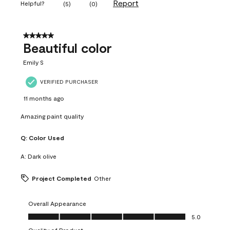
Report
Helpful?
(
5
)
(
0
)
5 out of 5 stars.
Beautiful color
Emily S
VERIFIED PURCHASER
11 months ago
Amazing paint quality
Q:
Color Used
A:
Dark olive
Project Completed
Other
Overall Appearance
Overall Appearance, 5.0 out of 5
5.0