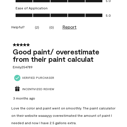
5.0
Ease of Application
Ease of Application, 5.0 out of 5
5.0
Report
Helpful?
(
2
)
(
0
)
5 out of 5 stars.
Good paint/ overestimate
from their paint calculat
Emily254789
VERIFIED PURCHASER
INCENTIVIZED REVIEW
3 months ago
Love the color and paint went on smoothly. The paint calculator
on their website waaayyy overestimated the amount of paint I
needed and now I have 2.5 gallons extra.