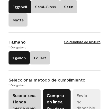
Eggshell
Semi-Gloss
Satin
Matte
Tamaño
Calculadora de pintura
* Obligatorio
1 gallon
1 quart
Seleccionar método de cumplimiento
* Obligatorio
Buscar una
Compre
Envío
tienda
en línea
No
cerca suyo
disponible
Recoja su