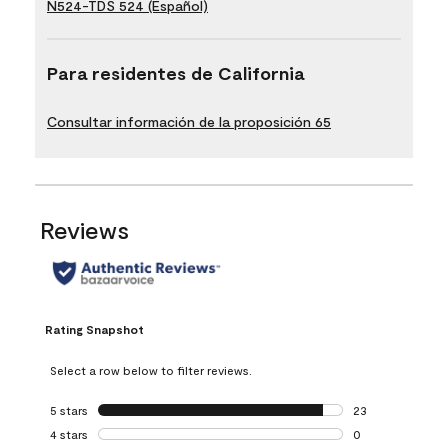
N524-TDS 524 (Español)
Para residentes de California
Consultar información de la proposición 65
Reviews
Rating Snapshot
Select a row below to filter reviews.
5 stars
stars
23
23 reviews with 5
4 stars
stars
0