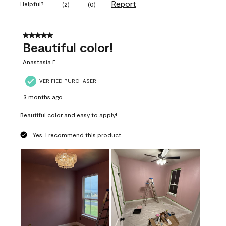
Report
Helpful?
(
2
)
(
0
)
5 out of 5 stars.
Beautiful color!
Anastasia F
VERIFIED PURCHASER
3 months ago
Beautiful color and easy to apply!
Yes, I recommend this product.