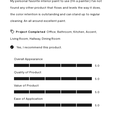
My personal favorite interior paint to use (I'm a painter.) I've not
found any other product that flows and levels the way it does,
the color retention is outstanding and can stand up to regular
cleaning. An all around excellent paint.
Project Completed
Office, Bathroom, Kitchen, Accent,
Living Room, Hallway, Dining Room
Yes, I recommend this product.
Overall Appearance
Overall Appearance, 5.0 out of 5
5.0
Quality of Product
Quality of Product, 5.0 out of 5
5.0
Value of Product
Value of Product, 5.0 out of 5
5.0
Ease of Application
Ease of Application, 5.0 out of 5
5.0