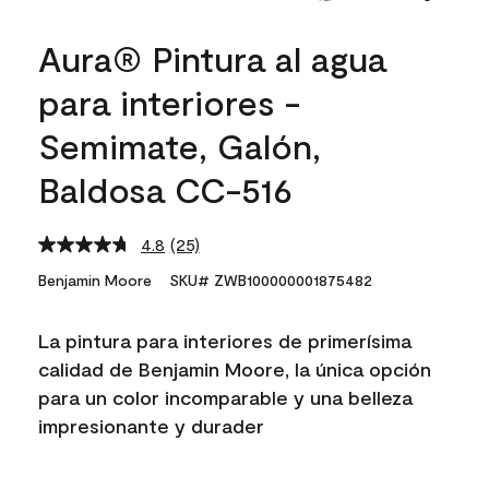
Aura® Pintura al agua
para interiores -
Semimate, Galón,
Baldosa CC-516
4.8
(25)
Read
25
Benjamin Moore
SKU# ZWB100000001875482
Reviews.
Same
page
La pintura para interiores de primerísima
link.
calidad de Benjamin Moore, la única opción
para un color incomparable y una belleza
impresionante y durader