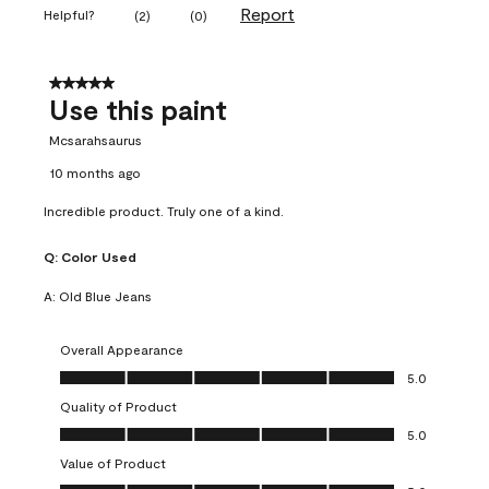
Report
Helpful?
(
2
)
(
0
)
5 out of 5 stars.
Use this paint
Mcsarahsaurus
10 months ago
Incredible product. Truly one of a kind.
Q:
Color Used
A:
Old Blue Jeans
Overall Appearance
Overall Appearance, 5.0 out of 5
5.0
Quality of Product
Quality of Product, 5.0 out of 5
5.0
Value of Product
Value of Product, 5.0 out of 5