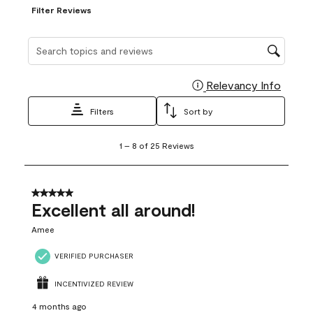
Filter Reviews
Search topics and reviews search region
Relevancy Info
Display
Filters
Sort by
1
1
–
8 of 25
Reviews
to
8
of
25
5 out of 5 stars.
Reviews
Excellent all around!
.
Amee
VERIFIED PURCHASER
INCENTIVIZED REVIEW
4 months ago