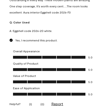
Outstanding in every way. These modern paints are amazing.
One step coverage, It's worth every cent.....The room looks
excellent. Aura interior Eggshell code 2026-70
Q:
Color Used
A:
Eggshell code 2026-20 white.
Yes, I recommend this product.
Overall Appearance
Overall Appearance, 5.0 out of 5
5.0
Quality of Product
Quality of Product, 5.0 out of 5
5.0
Value of Product
Value of Product, 5.0 out of 5
5.0
Ease of Application
Ease of Application, 5.0 out of 5
5.0
Report
Helpful?
(
1
)
(
0
)