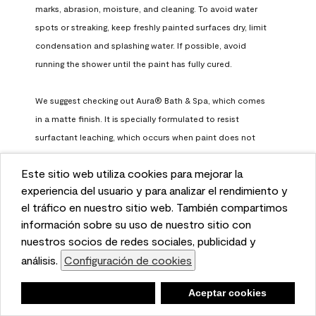
marks, abrasion, moisture, and cleaning. To avoid water 
spots or streaking, keep freshly painted surfaces dry, limit 
condensation and splashing water. If possible, avoid 
running the shower until the paint has fully cured.

We suggest checking out Aura® Bath & Spa, which comes 
in a matte finish. It is specially formulated to resist 
surfactant leaching, which occurs when paint does not 
have enough time to fully cure before being exposed to 
Este sitio web utiliza cookies para mejorar la
high humidity. To learn more, feel free to check it out here: 
This website uses cookies to enhance user experience
experiencia del usuario y para analizar el rendimiento y
https://www.benjaminmoore.com/en-us/interior-exterior-
and to analyze performance and traffic on our website.
el tráfico en nuestro sitio web. También compartimos
paints-stains/product-catalog/abs/aura-bath-and-spa-
We also share information about your use of our site
información sobre su uso de nuestro sitio con
paint
with our social media, advertising, and analytics
nuestros socios de redes sociales, publicidad y
Benjamin Moore Support
partners.
análisis.
Configuración de cookies
Cookie Settings
a month ago
Negar
Deny
Aceptar cookies
Accept Cookies
(
0
)
(
0
)
Helpful?