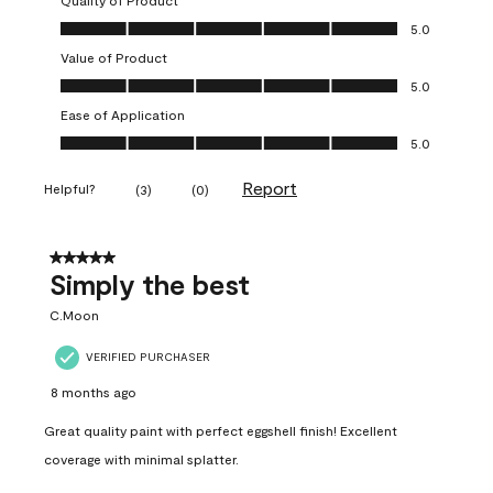
Quality of Product
Quality of Product, 5.0 out of 5
5.0
Value of Product
Value of Product, 5.0 out of 5
5.0
Ease of Application
Ease of Application, 5.0 out of 5
5.0
Report
Helpful?
(
3
)
(
0
)
5 out of 5 stars.
Simply the best
C.Moon
VERIFIED PURCHASER
8 months ago
Great quality paint with perfect eggshell finish! Excellent
coverage with minimal splatter.