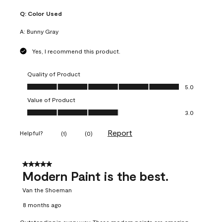
Q:
Color Used
A:
Bunny Gray
Yes, I recommend this product.
Quality of Product
Quality of Product, 5.0 out of 5
5.0
Value of Product
Value of Product, 3.0 out of 5
3.0
Report
Helpful?
(
1
)
(
0
)
5 out of 5 stars.
Modern Paint is the best.
Van the Shoeman
8 months ago