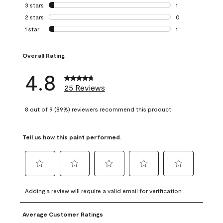
0 reviews with 4 
3 stars
stars
1
1 review with 3 st
2 stars
stars
0
0 reviews with 2 
1 star
stars
1
1 review with 1 sta
Overall Rating
4.8
25 Reviews
8 out of 9 (89%) reviewers recommend this product
Tell us how this paint performed.
Select
Select
Select
Select
Select
to
to
to
to
to
Adding a review will require a valid email for verification
rate
rate
rate
rate
rate
the
the
the
the
the
Average Customer Ratings
item
item
item
item
item