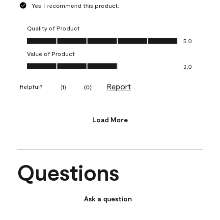
Yes, I recommend this product.
Quality of Product
Quality of Product, 5.0 out of 5
5.0
Value of Product
Value of Product, 3.0 out of 5
3.0
Report
Helpful?
(
1
)
(
0
)
Load More
Questions
Ask a question