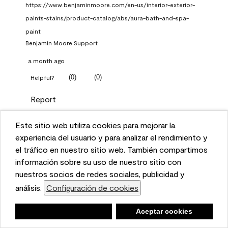
https://www.benjaminmoore.com/en-us/interior-exterior-
paints-stains/product-catalog/abs/aura-bath-and-spa-
paint
Benjamin Moore Support
a month ago
(
0
)
(
0
)
Helpful?
Report
Este sitio web utiliza cookies para mejorar la
Q: What Aura paint color
This website uses cookies to enhance user experience
experiencia del usuario y para analizar el rendimiento y
should I use in north facing
and to analyze performance and traffic on our website.
el tráfico en nuestro sitio web. También compartimos
entryway?
We also share information about your use of our site
información sobre su uso de nuestro sitio con
with our social media, advertising, and analytics
nuestros socios de redes sociales, publicidad y
TKpppp
partners.
análisis.
Configuración de cookies
Cookie Settings
a month ago
Negar
Deny
Aceptar cookies
Accept Cookies
1 Answer