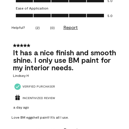
5.0
Ease of Application
Ease of Application, 5.0 out of 5
5.0
Report
Helpful?
(
2
)
(
0
)
5 out of 5 stars.
It has a nice finish and smooth
shine. I only use BM paint for
my interior needs.
Lindsey H
VERIFIED PURCHASER
INCENTIVIZED REVIEW
a day ago
Love BM eggshell paint! It’s all I use.