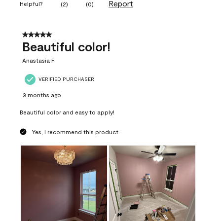
Report
Helpful?
(
2
)
(
0
)
5 out of 5 stars.
Beautiful color!
Anastasia F
VERIFIED PURCHASER
3 months ago
Beautiful color and easy to apply!
Yes, I recommend this product.