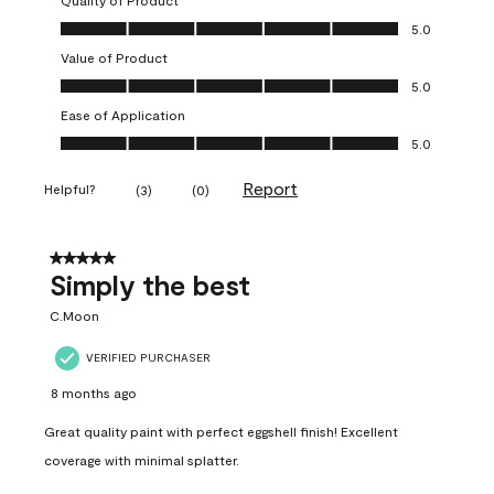
Quality of Product
Quality of Product, 5.0 out of 5
5.0
Value of Product
Value of Product, 5.0 out of 5
5.0
Ease of Application
Ease of Application, 5.0 out of 5
5.0
Report
Helpful?
(
3
)
(
0
)
5 out of 5 stars.
Simply the best
C.Moon
VERIFIED PURCHASER
8 months ago
Great quality paint with perfect eggshell finish! Excellent
coverage with minimal splatter.