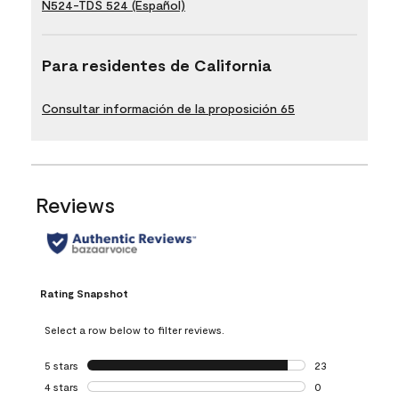
N524-TDS 524 (Español)
Para residentes de California
Consultar información de la proposición 65
Reviews
Rating Snapshot
Select a row below to filter reviews.
5 stars
stars
23
23 reviews with 5
4 stars
stars
0