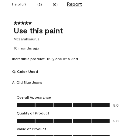
Report
Helpful?
(
2
)
(
0
)
5 out of 5 stars.
Use this paint
Mcsarahsaurus
10 months ago
Incredible product. Truly one of a kind.
Q:
Color Used
A:
Old Blue Jeans
Overall Appearance
Overall Appearance, 5.0 out of 5
5.0
Quality of Product
Quality of Product, 5.0 out of 5
5.0
Value of Product
Value of Product, 5.0 out of 5