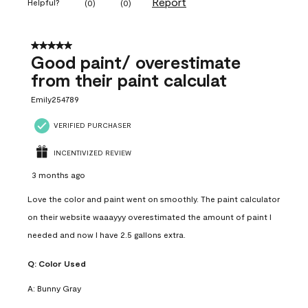
Report
Helpful?
(
0
)
(
0
)
5 out of 5 stars.
Good paint/ overestimate
from their paint calculat
Emily254789
VERIFIED PURCHASER
INCENTIVIZED REVIEW
3 months ago
Love the color and paint went on smoothly. The paint calculator
on their website waaayyy overestimated the amount of paint I
needed and now I have 2.5 gallons extra.
Q:
Color Used
A:
Bunny Gray