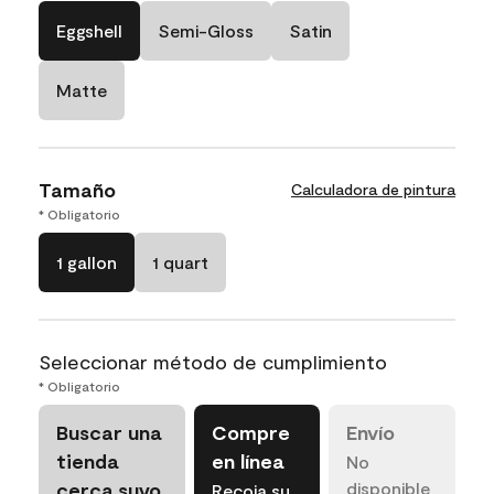
Eggshell
Semi-Gloss
Satin
Matte
Tamaño
Calculadora de pintura
* Obligatorio
1 gallon
1 quart
Seleccionar método de cumplimiento
* Obligatorio
Buscar una
Compre
Envío
tienda
en línea
No
cerca suyo
disponible
Recoja su