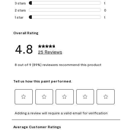
0 reviews with 4 
3 stars
stars
1
1 review with 3 st
2 stars
stars
0
0 reviews with 2 
1 star
stars
1
1 review with 1 sta
Overall Rating
4.8
25 Reviews
8 out of 9 (89%) reviewers recommend this product
Tell us how this paint performed.
Select
Select
Select
Select
Select
to
to
to
to
to
Adding a review will require a valid email for verification
rate
rate
rate
rate
rate
the
the
the
the
the
Average Customer Ratings
item
item
item
item
item