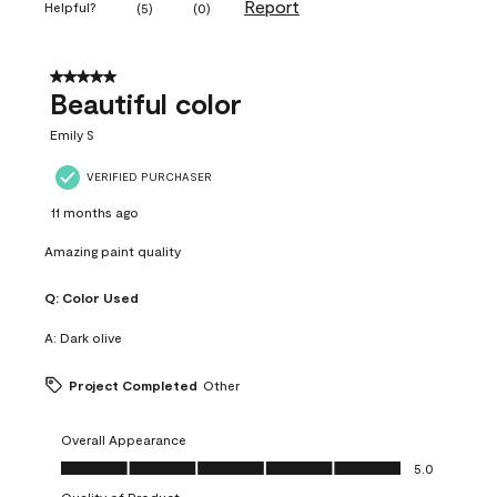
Report
Helpful?
(
5
)
(
0
)
5 out of 5 stars.
Beautiful color
Emily S
VERIFIED PURCHASER
11 months ago
Amazing paint quality
Q:
Color Used
A:
Dark olive
Project Completed
Other
Overall Appearance
Overall Appearance, 5.0 out of 5
5.0