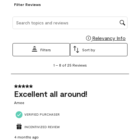
Filter Reviews
Search topics and reviews search region
Relevancy Info
Display
Filters
Sort by
1
1
–
8 of 25
Reviews
to
8
of
25
5 out of 5 stars.
Reviews
Excellent all around!
.
Amee
VERIFIED PURCHASER
INCENTIVIZED REVIEW
4 months ago