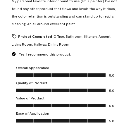
My personal favorite interior paint to use (I'm a painter.) I've not
found any other product that flows and levels the way it does,
the color retention is outstanding and can stand up to regular
cleaning. An all around excellent paint.
Project Completed
Office, Bathroom, Kitchen, Accent,
Living Room, Hallway, Dining Room
Yes, I recommend this product.
Overall Appearance
Overall Appearance, 5.0 out of 5
5.0
Quality of Product
Quality of Product, 5.0 out of 5
5.0
Value of Product
Value of Product, 5.0 out of 5
5.0
Ease of Application
Ease of Application, 5.0 out of 5
5.0