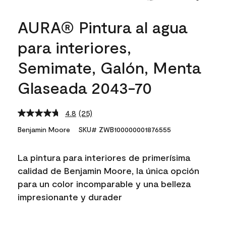
AURA® Pintura al agua
para interiores,
Semimate, Galón, Menta
Glaseada 2043-70
4.8
(25)
Read
25
Benjamin Moore
SKU# ZWB100000001876555
Reviews.
Same
page
La pintura para interiores de primerísima
link.
calidad de Benjamin Moore, la única opción
para un color incomparable y una belleza
impresionante y durader