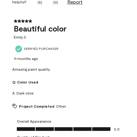
Report
Helpful?
(
5
)
(
0
)
5 out of 5 stars.
Beautiful color
Emily S
VERIFIED PURCHASER
11 months ago
Amazing paint quality
Q:
Color Used
A:
Dark olive
Project Completed
Other
Overall Appearance
Overall Appearance, 5.0 out of 5
5.0