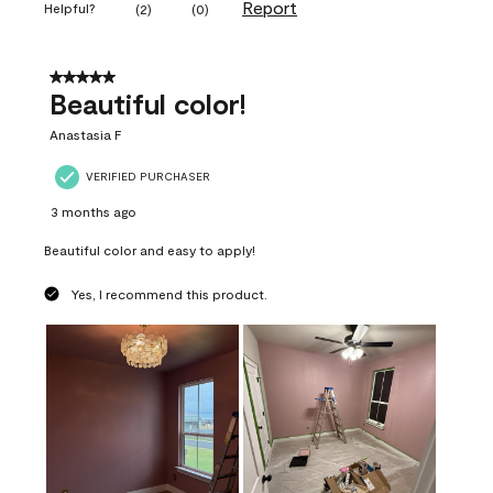
Report
Helpful?
(
2
)
(
0
)
5 out of 5 stars.
Beautiful color!
Anastasia F
VERIFIED PURCHASER
3 months ago
Beautiful color and easy to apply!
Yes, I recommend this product.