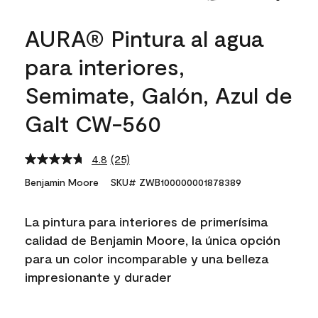
AURA® Pintura al agua
para interiores,
Semimate, Galón, Azul de
Galt CW-560
4.8
(25)
Read
25
Benjamin Moore
SKU# ZWB100000001878389
Reviews.
Same
page
La pintura para interiores de primerísima
link.
calidad de Benjamin Moore, la única opción
para un color incomparable y una belleza
impresionante y durader