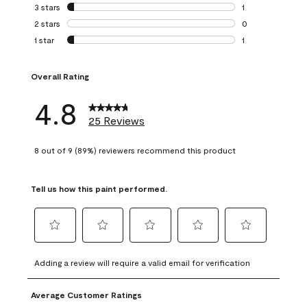
0 reviews with 4 
3 stars
stars
1
1 review with 3 st
2 stars
stars
0
0 reviews with 2 
1 star
stars
1
1 review with 1 sta
Overall Rating
4.8
25 Reviews
8 out of 9 (89%) reviewers recommend this product
Tell us how this paint performed.
Select
Select
Select
Select
Select
to
to
to
to
to
Adding a review will require a valid email for verification
rate
rate
rate
rate
rate
the
the
the
the
the
Average Customer Ratings
item
item
item
item
item