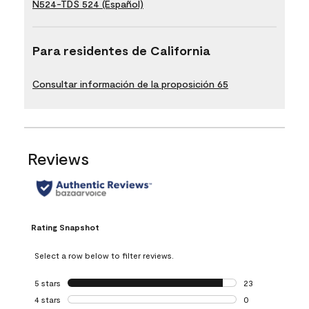
N524-TDS 524 (Español)
Para residentes de California
Consultar información de la proposición 65
Reviews
Rating Snapshot
Select a row below to filter reviews.
5 stars
stars
23
23 reviews with 5
4 stars
stars
0