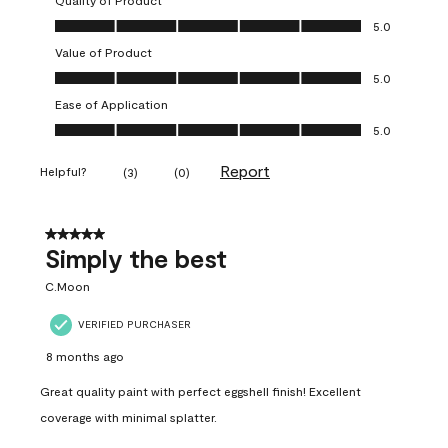
Quality of Product
Quality of Product, 5.0 out of 5
5.0
Value of Product
Value of Product, 5.0 out of 5
5.0
Ease of Application
Ease of Application, 5.0 out of 5
5.0
Report
Helpful?
(
3
)
(
0
)
5 out of 5 stars.
Simply the best
C.Moon
VERIFIED PURCHASER
8 months ago
Great quality paint with perfect eggshell finish! Excellent
coverage with minimal splatter.