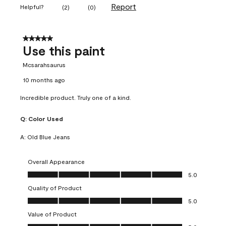
Report
Helpful?
(
2
)
(
0
)
5 out of 5 stars.
Use this paint
Mcsarahsaurus
10 months ago
Incredible product. Truly one of a kind.
Q:
Color Used
A:
Old Blue Jeans
Overall Appearance
Overall Appearance, 5.0 out of 5
5.0
Quality of Product
Quality of Product, 5.0 out of 5
5.0
Value of Product
Value of Product, 5.0 out of 5