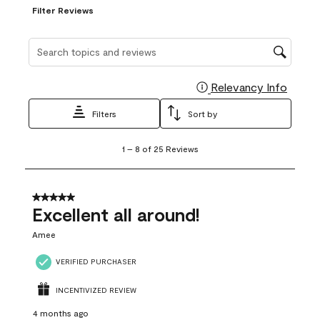
Filter Reviews
Search topics and reviews search region
Relevancy Info
Display
Filters
Sort by
1
1
–
8 of 25
Reviews
to
8
of
25
5 out of 5 stars.
Reviews
Excellent all around!
.
Amee
VERIFIED PURCHASER
INCENTIVIZED REVIEW
4 months ago