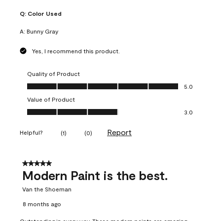
Q:
Color Used
A:
Bunny Gray
Yes, I recommend this product.
Quality of Product
Quality of Product, 5.0 out of 5
5.0
Value of Product
Value of Product, 3.0 out of 5
3.0
Report
Helpful?
(
1
)
(
0
)
5 out of 5 stars.
Modern Paint is the best.
Van the Shoeman
8 months ago