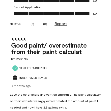
5.0
Ease of Application
Ease of Application, 5.0 out of 5
5.0
Report
Helpful?
(
2
)
(
0
)
5 out of 5 stars.
Good paint/ overestimate
from their paint calculat
Emily254789
VERIFIED PURCHASER
INCENTIVIZED REVIEW
3 months ago
Love the color and paint went on smoothly. The paint calculator
on their website waaayyy overestimated the amount of paint I
needed and now I have 2.5 gallons extra.