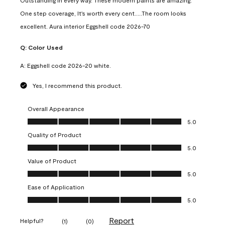
Outstanding in every way. These modern paints are amazing.
One step coverage, It's worth every cent.....The room looks
excellent. Aura interior Eggshell code 2026-70
Q:
Color Used
A:
Eggshell code 2026-20 white.
Yes, I recommend this product.
Overall Appearance
Overall Appearance, 5.0 out of 5
5.0
Quality of Product
Quality of Product, 5.0 out of 5
5.0
Value of Product
Value of Product, 5.0 out of 5
5.0
Ease of Application
Ease of Application, 5.0 out of 5
5.0
Report
Helpful?
(
1
)
(
0
)