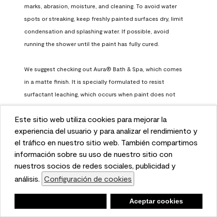
marks, abrasion, moisture, and cleaning. To avoid water 
spots or streaking, keep freshly painted surfaces dry, limit 
condensation and splashing water. If possible, avoid 
running the shower until the paint has fully cured.

We suggest checking out Aura® Bath & Spa, which comes 
in a matte finish. It is specially formulated to resist 
surfactant leaching, which occurs when paint does not 
have enough time to fully cure before being exposed to 
Este sitio web utiliza cookies para mejorar la
high humidity. To learn more, feel free to check it out here: 
This website uses cookies to enhance user experience
experiencia del usuario y para analizar el rendimiento y
https://www.benjaminmoore.com/en-us/interior-exterior-
and to analyze performance and traffic on our website.
el tráfico en nuestro sitio web. También compartimos
paints-stains/product-catalog/abs/aura-bath-and-spa-
We also share information about your use of our site
información sobre su uso de nuestro sitio con
paint
with our social media, advertising, and analytics
nuestros socios de redes sociales, publicidad y
Benjamin Moore Support
partners.
análisis.
Configuración de cookies
Cookie Settings
a month ago
Negar
Deny
Aceptar cookies
Accept Cookies
(
0
)
(
0
)
Helpful?