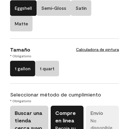
Eggshell
Semi-Gloss
Satin
Matte
Tamaño
Calculadora de pintura
* Obligatorio
1 gallon
1 quart
Seleccionar método de cumplimiento
* Obligatorio
Buscar una
Compre
Envío
tienda
en línea
No
cerca suyo
disponible
Recoja su