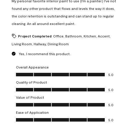
My personal favorite interior paint to use (I'm a painter.) I've not
found any other product that flows and levels the way it does,
the color retention is outstanding and can stand up to regular
cleaning. An all around excellent paint.
Project Completed
Office, Bathroom, Kitchen, Accent,
Living Room, Hallway, Dining Room
Yes, I recommend this product.
Overall Appearance
Overall Appearance, 5.0 out of 5
5.0
Quality of Product
Quality of Product, 5.0 out of 5
5.0
Value of Product
Value of Product, 5.0 out of 5
5.0
Ease of Application
Ease of Application, 5.0 out of 5
5.0