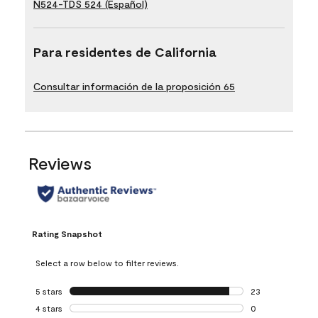
N524-TDS 524 (Español)
Para residentes de California
Consultar información de la proposición 65
Reviews
Rating Snapshot
Select a row below to filter reviews.
5 stars
stars
23
23 reviews with 5
4 stars
stars
0