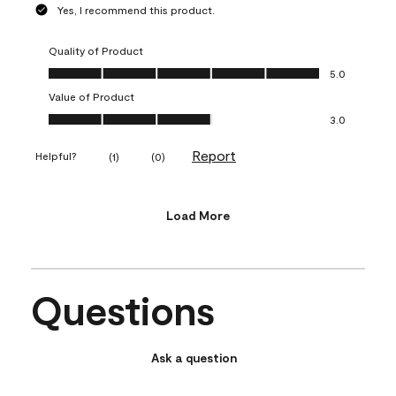
Yes, I recommend this product.
Quality of Product
Quality of Product, 5.0 out of 5
5.0
Value of Product
Value of Product, 3.0 out of 5
3.0
Report
Helpful?
(
1
)
(
0
)
Load More
Questions
Ask a question