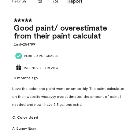
Report
Helpful?
(
2
)
(
0
)
5 out of 5 stars.
Good paint/ overestimate
from their paint calculat
Emily254789
VERIFIED PURCHASER
INCENTIVIZED REVIEW
3 months ago
Love the color and paint went on smoothly. The paint calculator
on their website waaayyy overestimated the amount of paint I
needed and now I have 2.5 gallons extra.
Q:
Color Used
A:
Bunny Gray