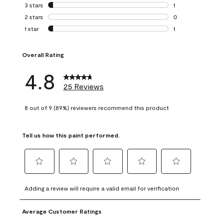
0 reviews with 4 
3 stars
stars
1
1 review with 3 st
2 stars
stars
0
0 reviews with 2 
1 star
stars
1
1 review with 1 sta
Overall Rating
4.8
25 Reviews
8 out of 9 (89%) reviewers recommend this product
Tell us how this paint performed.
Select
Select
Select
Select
Select
to
to
to
to
to
Adding a review will require a valid email for verification
rate
rate
rate
rate
rate
the
the
the
the
the
Average Customer Ratings
item
item
item
item
item