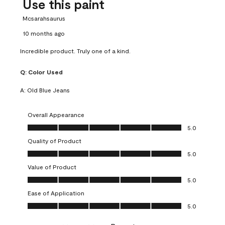
Use this paint
Mcsarahsaurus
10 months ago
Incredible product. Truly one of a kind.
Q:
Color Used
A:
Old Blue Jeans
Overall Appearance
Overall Appearance, 5.0 out of 5
5.0
Quality of Product
Quality of Product, 5.0 out of 5
5.0
Value of Product
Value of Product, 5.0 out of 5
5.0
Ease of Application
Ease of Application, 5.0 out of 5
5.0