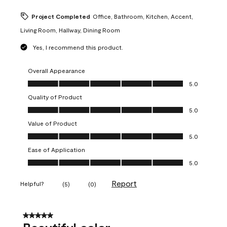
Project Completed
Office, Bathroom, Kitchen, Accent,
Living Room, Hallway, Dining Room
Yes, I recommend this product.
Overall Appearance
Overall Appearance, 5.0 out of 5
5.0
Quality of Product
Quality of Product, 5.0 out of 5
5.0
Value of Product
Value of Product, 5.0 out of 5
5.0
Ease of Application
Ease of Application, 5.0 out of 5
5.0
Report
Helpful?
(
5
)
(
0
)
5 out of 5 stars.