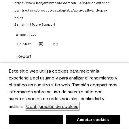
https://www.benjaminmoore.com/en-us/interior-exterior-
paints-stains/product-catalog/abs/aura-bath-and-spa-
paint
Benjamin Moore Support
a month ago
(
0
)
(
0
)
Helpful?
Report
Este sitio web utiliza cookies para mejorar la
Q: What Aura paint color
This website uses cookies to enhance user experience
experiencia del usuario y para analizar el rendimiento y
should I use in north facing
and to analyze performance and traffic on our website.
el tráfico en nuestro sitio web. También compartimos
entryway?
We also share information about your use of our site
información sobre su uso de nuestro sitio con
with our social media, advertising, and analytics
nuestros socios de redes sociales, publicidad y
TKpppp
partners.
análisis.
Configuración de cookies
Cookie Settings
a month ago
Negar
Deny
Aceptar cookies
Accept Cookies
1 Answer