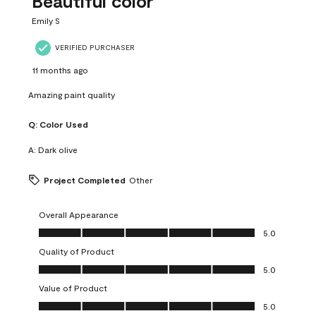
Beautiful color
Emily S
VERIFIED PURCHASER
11 months ago
Amazing paint quality
Q:
Color Used
A:
Dark olive
Project Completed
Other
Overall Appearance
Overall Appearance, 5.0 out of 5
5.0
Quality of Product
Quality of Product, 5.0 out of 5
5.0
Value of Product
Value of Product, 5.0 out of 5
5.0