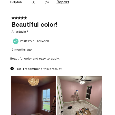
Report
Helpful?
(
2
)
(
0
)
5 out of 5 stars.
Beautiful color!
Anastasia F
VERIFIED PURCHASER
3 months ago
Beautiful color and easy to apply!
Yes, I recommend this product.