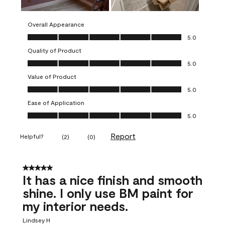
Overall Appearance
Overall Appearance, 5.0 out of 5
5.0
Quality of Product
Quality of Product, 5.0 out of 5
5.0
Value of Product
Value of Product, 5.0 out of 5
5.0
Ease of Application
Ease of Application, 5.0 out of 5
5.0
Report
Helpful?
(
2
)
(
0
)
5 out of 5 stars.
It has a nice finish and smooth
shine. I only use BM paint for
my interior needs.
Lindsey H