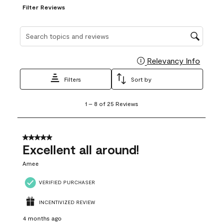
Filter Reviews
Search topics and reviews search region
Relevancy Info
Display
Filters
Sort by
1
1
–
8 of 25
Reviews
to
8
of
25
5 out of 5 stars.
Reviews
Excellent all around!
.
Amee
VERIFIED PURCHASER
INCENTIVIZED REVIEW
4 months ago