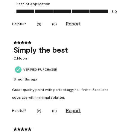
Ease of Application
Ease of Application, 5.0 out of 5
5.0
Report
Helpful?
(
3
)
(
0
)
5 out of 5 stars.
Simply the best
C.Moon
VERIFIED PURCHASER
8 months ago
Great quality paint with perfect eggshell finish! Excellent
coverage with minimal splatter.
Report
Helpful?
(
2
)
(
0
)
5 out of 5 stars.