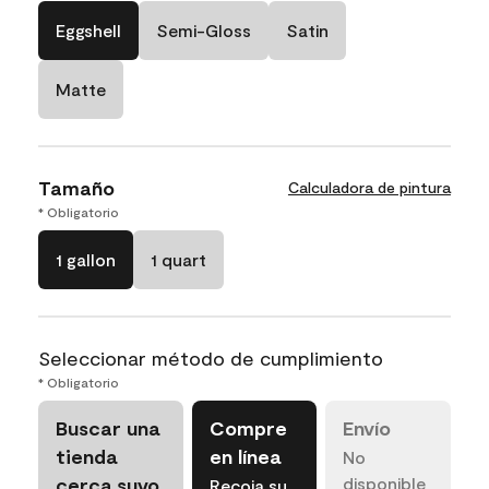
Eggshell
Semi-Gloss
Satin
Matte
Tamaño
Calculadora de pintura
* Obligatorio
1 gallon
1 quart
Seleccionar método de cumplimiento
* Obligatorio
Buscar una
Compre
Envío
tienda
en línea
No
cerca suyo
disponible
Recoja su