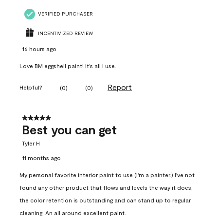
VERIFIED PURCHASER
INCENTIVIZED REVIEW
16 hours ago
Love BM eggshell paint! It’s all I use.
Report
Helpful?
(
0
)
(
0
)
5 out of 5 stars.
Best you can get
Tyler H
11 months ago
My personal favorite interior paint to use (I'm a painter.) I've not
found any other product that flows and levels the way it does,
the color retention is outstanding and can stand up to regular
cleaning. An all around excellent paint.