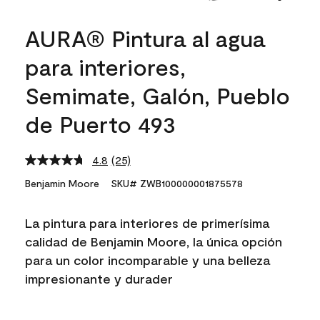
AURA® Pintura al agua
para interiores,
Semimate, Galón, Pueblo
de Puerto 493
4.8
(25)
Read
25
Benjamin Moore
SKU# ZWB100000001875578
Reviews.
Same
page
La pintura para interiores de primerísima
link.
calidad de Benjamin Moore, la única opción
para un color incomparable y una belleza
impresionante y durader