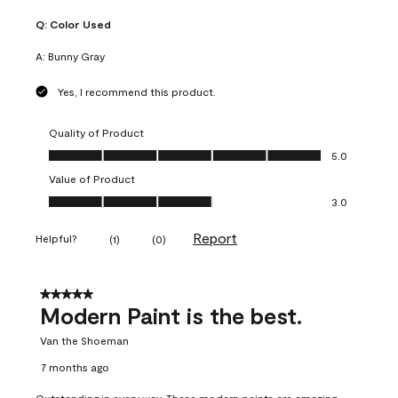
Q:
Color Used
A:
Bunny Gray
Yes, I recommend this product.
Quality of Product
Quality of Product, 5.0 out of 5
5.0
Value of Product
Value of Product, 3.0 out of 5
3.0
Report
Helpful?
(
1
)
(
0
)
5 out of 5 stars.
Modern Paint is the best.
Van the Shoeman
7 months ago