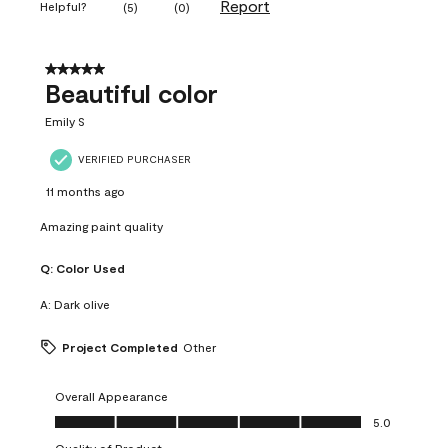
Report
Helpful?
(
5
)
(
0
)
5 out of 5 stars.
Beautiful color
Emily S
VERIFIED PURCHASER
11 months ago
Amazing paint quality
Q:
Color Used
A:
Dark olive
Project Completed
Other
Overall Appearance
Overall Appearance, 5.0 out of 5
5.0