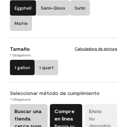
Eggshell
Semi-Gloss
Satin
Matte
Tamaño
Calculadora de pintura
* Obligatorio
1 gallon
1 quart
Seleccionar método de cumplimiento
* Obligatorio
Buscar una
Compre
Envío
tienda
en línea
No
cerca suyo
disponible
Recoja su