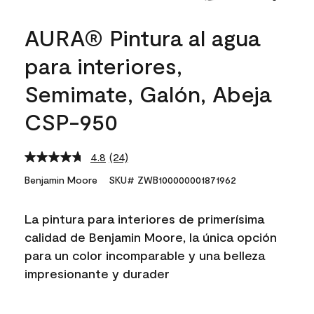
AURA® Pintura al agua
para interiores,
Semimate, Galón, Abeja
CSP-950
4.8
(24)
Read
24
Benjamin Moore
SKU# ZWB100000001871962
Reviews.
Same
page
La pintura para interiores de primerísima
link.
calidad de Benjamin Moore, la única opción
para un color incomparable y una belleza
impresionante y durader