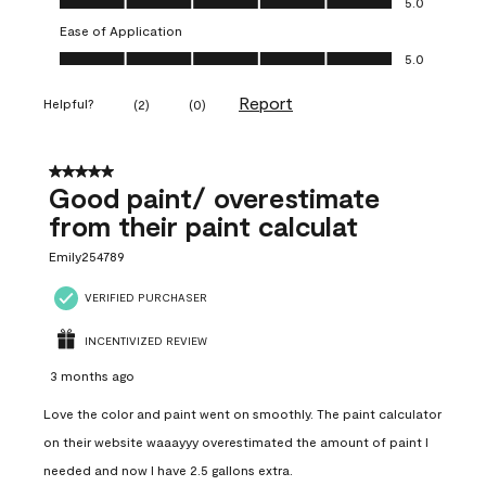
5.0
Ease of Application
Ease of Application, 5.0 out of 5
5.0
Report
Helpful?
(
2
)
(
0
)
5 out of 5 stars.
Good paint/ overestimate
from their paint calculat
Emily254789
VERIFIED PURCHASER
INCENTIVIZED REVIEW
3 months ago
Love the color and paint went on smoothly. The paint calculator
on their website waaayyy overestimated the amount of paint I
needed and now I have 2.5 gallons extra.