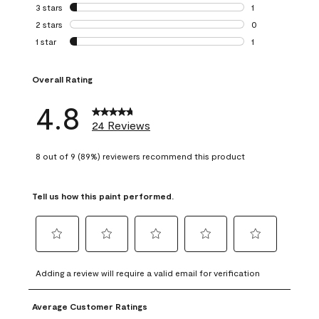
0 reviews with 4 
3 stars
stars
1
1 review with 3 st
2 stars
stars
0
0 reviews with 2 
1 star
stars
1
1 review with 1 sta
Overall Rating
4.8
24 Reviews
8 out of 9 (89%) reviewers recommend this product
Tell us how this paint performed.
Select
Select
Select
Select
Select
to
to
to
to
to
Adding a review will require a valid email for verification
rate
rate
rate
rate
rate
the
the
the
the
the
Average Customer Ratings
item
item
item
item
item