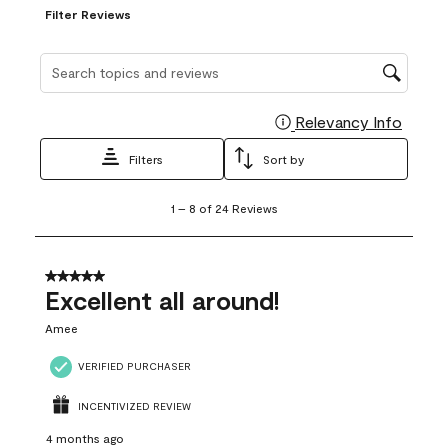
Filter Reviews
Search topics and reviews search region
Relevancy Info
Display
Filters
Sort by
1
1
–
8 of 24
Reviews
to
8
of
24
5 out of 5 stars.
Reviews
Excellent all around!
.
Amee
VERIFIED PURCHASER
INCENTIVIZED REVIEW
4 months ago