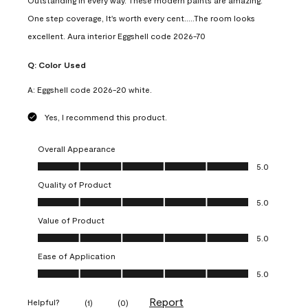
Outstanding in every way. These modern paints are amazing.
One step coverage, It's worth every cent.....The room looks
excellent. Aura interior Eggshell code 2026-70
Q:
Color Used
A:
Eggshell code 2026-20 white.
Yes, I recommend this product.
Overall Appearance
Overall Appearance, 5.0 out of 5
5.0
Quality of Product
Quality of Product, 5.0 out of 5
5.0
Value of Product
Value of Product, 5.0 out of 5
5.0
Ease of Application
Ease of Application, 5.0 out of 5
5.0
Report
Helpful?
(
1
)
(
0
)