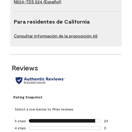
N524-TDS 524 (Español)
Para residentes de California
Consultar información de la proposición 65
Reviews
Rating Snapshot
Select a row below to filter reviews.
5 stars
stars
22
22 reviews with 5
4 stars
stars
0