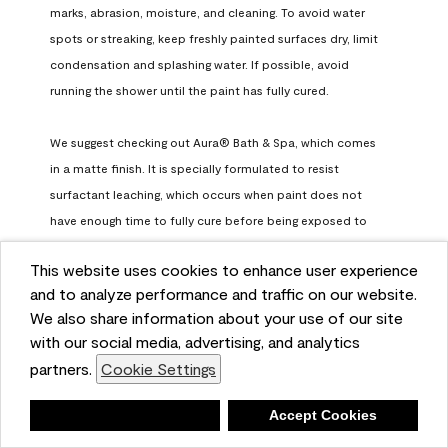
marks, abrasion, moisture, and cleaning. To avoid water 
spots or streaking, keep freshly painted surfaces dry, limit 
condensation and splashing water. If possible, avoid 
running the shower until the paint has fully cured.

We suggest checking out Aura® Bath & Spa, which comes 
in a matte finish. It is specially formulated to resist 
surfactant leaching, which occurs when paint does not 
have enough time to fully cure before being exposed to 
high humidity. To learn more, feel free to check it out here: 
This website uses cookies to enhance user experience
https://www.benjaminmoore.com/en-us/interior-exterior-
and to analyze performance and traffic on our website.
paints-stains/product-catalog/abs/aura-bath-and-spa-
We also share information about your use of our site
paint
with our social media, advertising, and analytics
Benjamin Moore Support
partners.
Cookie Settings
a month ago
Deny
Accept Cookies
(
0
)
(
0
)
Helpful?