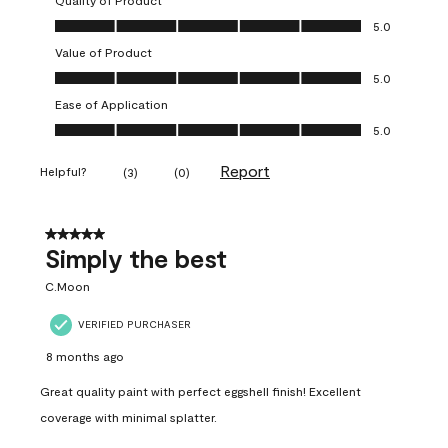
Quality of Product
Quality of Product, 5.0 out of 5
5.0
Value of Product
Value of Product, 5.0 out of 5
5.0
Ease of Application
Ease of Application, 5.0 out of 5
5.0
Report
Helpful?
(
3
)
(
0
)
5 out of 5 stars.
Simply the best
C.Moon
VERIFIED PURCHASER
8 months ago
Great quality paint with perfect eggshell finish! Excellent
coverage with minimal splatter.