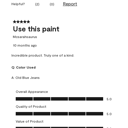
Report
Helpful?
(
2
)
(
0
)
5 out of 5 stars.
Use this paint
Mcsarahsaurus
10 months ago
Incredible product. Truly one of a kind.
Q:
Color Used
A:
Old Blue Jeans
Overall Appearance
Overall Appearance, 5.0 out of 5
5.0
Quality of Product
Quality of Product, 5.0 out of 5
5.0
Value of Product
Value of Product, 5.0 out of 5