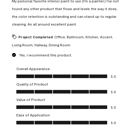
My personal favorite interior paint to use (I'm a painter.) I've not
found any other product that flows and levels the way it does,
the color retention is outstanding and can stand up to regular
cleaning. An all around excellent paint.
Project Completed
Office, Bathroom, Kitchen, Accent,
Living Room, Hallway, Dining Room
Yes, I recommend this product.
Overall Appearance
Overall Appearance, 5.0 out of 5
5.0
Quality of Product
Quality of Product, 5.0 out of 5
5.0
Value of Product
Value of Product, 5.0 out of 5
5.0
Ease of Application
Ease of Application, 5.0 out of 5
5.0