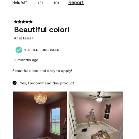
Report
Helpful?
(
2
)
(
0
)
5 out of 5 stars.
Beautiful color!
Anastasia F
VERIFIED PURCHASER
3 months ago
Beautiful color and easy to apply!
Yes, I recommend this product.