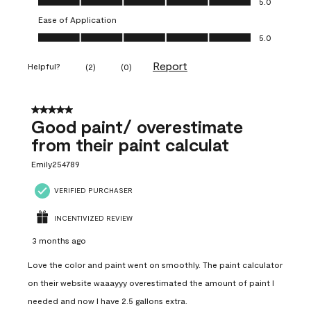
5.0
Ease of Application
Ease of Application, 5.0 out of 5
5.0
Report
Helpful?
(
2
)
(
0
)
5 out of 5 stars.
Good paint/ overestimate
from their paint calculat
Emily254789
VERIFIED PURCHASER
INCENTIVIZED REVIEW
3 months ago
Love the color and paint went on smoothly. The paint calculator
on their website waaayyy overestimated the amount of paint I
needed and now I have 2.5 gallons extra.