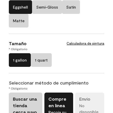
Eggshell
Semi-Gloss
Satin
Matte
Tamaño
Calculadora de pintura
* Obligatorio
1 gallon
1 quart
Seleccionar método de cumplimiento
* Obligatorio
Buscar una
Compre
Envío
tienda
en línea
No
cerca suyo
disponible
Recoja su