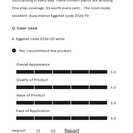
Outstanding in every way. These modern paints are amazing.
One step coverage, It's worth every cent.....The room looks
excellent. Aura interior Eggshell code 2026-70
Q:
Color Used
A:
Eggshell code 2026-20 white.
Yes, I recommend this product.
Overall Appearance
Overall Appearance, 5.0 out of 5
5.0
Quality of Product
Quality of Product, 5.0 out of 5
5.0
Value of Product
Value of Product, 5.0 out of 5
5.0
Ease of Application
Ease of Application, 5.0 out of 5
5.0
Report
Helpful?
(
1
)
(
0
)