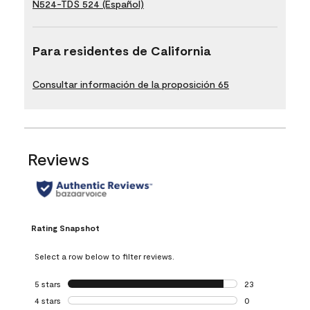
N524-TDS 524 (Español)
Para residentes de California
Consultar información de la proposición 65
Reviews
Rating Snapshot
Select a row below to filter reviews.
5 stars
stars
23
23 reviews with 5
4 stars
stars
0