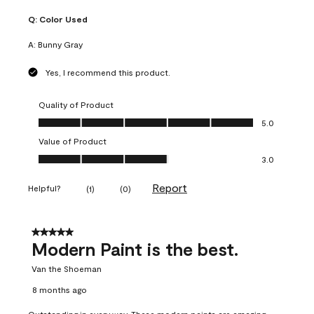
Q:
Color Used
A:
Bunny Gray
Yes, I recommend this product.
Quality of Product
Quality of Product, 5.0 out of 5
5.0
Value of Product
Value of Product, 3.0 out of 5
3.0
Report
Helpful?
(
1
)
(
0
)
5 out of 5 stars.
Modern Paint is the best.
Van the Shoeman
8 months ago