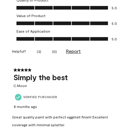
Quality of Product
Quality of Product, 5.0 out of 5
5.0
Value of Product
Value of Product, 5.0 out of 5
5.0
Ease of Application
Ease of Application, 5.0 out of 5
5.0
Report
Helpful?
(
3
)
(
0
)
5 out of 5 stars.
Simply the best
C.Moon
VERIFIED PURCHASER
8 months ago
Great quality paint with perfect eggshell finish! Excellent
coverage with minimal splatter.