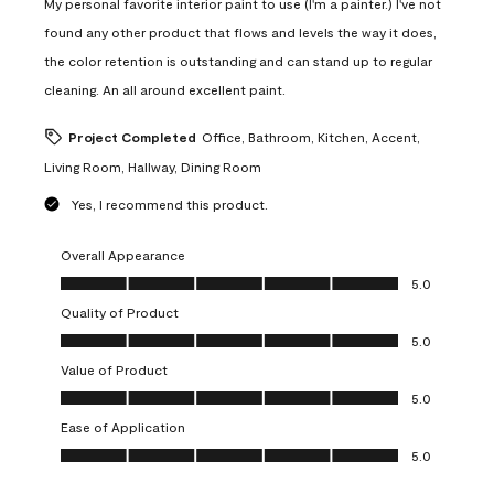
My personal favorite interior paint to use (I'm a painter.) I've not
found any other product that flows and levels the way it does,
the color retention is outstanding and can stand up to regular
cleaning. An all around excellent paint.
Project Completed
Office, Bathroom, Kitchen, Accent,
Living Room, Hallway, Dining Room
Yes, I recommend this product.
Overall Appearance
Overall Appearance, 5.0 out of 5
5.0
Quality of Product
Quality of Product, 5.0 out of 5
5.0
Value of Product
Value of Product, 5.0 out of 5
5.0
Ease of Application
Ease of Application, 5.0 out of 5
5.0