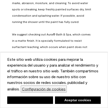
marks, abrasion, moisture, and cleaning. To avoid water 
spots or streaking, keep freshly painted surfaces dry, limit 
condensation and splashing water. If possible, avoid 
running the shower until the paint has fully cured.

We suggest checking out Aura® Bath & Spa, which comes 
in a matte finish. It is specially formulated to resist 
surfactant leaching, which occurs when paint does not 
have enough time to fully cure before being exposed to 
Este sitio web utiliza cookies para mejorar la
high humidity. To learn more, feel free to check it out here: 
This website uses cookies to enhance user experience
experiencia del usuario y para analizar el rendimiento y
https://www.benjaminmoore.com/en-us/interior-exterior-
and to analyze performance and traffic on our website.
el tráfico en nuestro sitio web. También compartimos
paints-stains/product-catalog/abs/aura-bath-and-spa-
We also share information about your use of our site
información sobre su uso de nuestro sitio con
paint
with our social media, advertising, and analytics
nuestros socios de redes sociales, publicidad y
Benjamin Moore Support
partners.
análisis.
Configuración de cookies
Cookie Settings
a month ago
Negar
Deny
Aceptar cookies
Accept Cookies
(
0
)
(
0
)
Helpful?