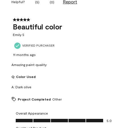
Report
Helpful?
(
5
)
(
0
)
5 out of 5 stars.
Beautiful color
Emily S
VERIFIED PURCHASER
11 months ago
Amazing paint quality
Q:
Color Used
A:
Dark olive
Project Completed
Other
Overall Appearance
Overall Appearance, 5.0 out of 5
5.0