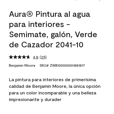
Aura® Pintura al agua
para interiores -
Semimate, galón, Verde
de Cazador 2041-10
4.8
(25)
Read
25
Benjamin Moore
SKU# ZWB100000001881817
Reviews.
Same
page
La pintura para interiores de primerísima
link.
calidad de Benjamin Moore, la única opción
para un color incomparable y una belleza
impresionante y durader