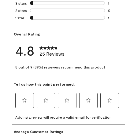
0 reviews with 4 
3 stars
stars
1
1 review with 3 st
2 stars
stars
0
0 reviews with 2 
1 star
stars
1
1 review with 1 sta
Overall Rating
4.8
25 Reviews
8 out of 9 (89%) reviewers recommend this product
Tell us how this paint performed.
Select
Select
Select
Select
Select
to
to
to
to
to
Adding a review will require a valid email for verification
rate
rate
rate
rate
rate
the
the
the
the
the
Average Customer Ratings
item
item
item
item
item