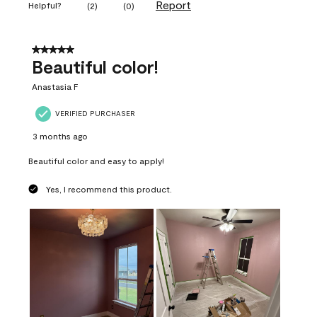
Report
Helpful?
(
2
)
(
0
)
5 out of 5 stars.
Beautiful color!
Anastasia F
VERIFIED PURCHASER
3 months ago
Beautiful color and easy to apply!
Yes, I recommend this product.