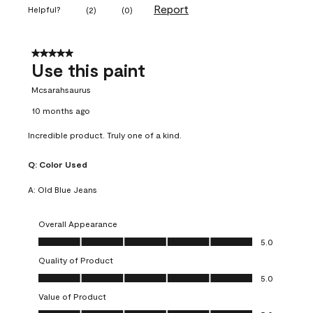
Report
Helpful?
(
2
)
(
0
)
5 out of 5 stars.
Use this paint
Mcsarahsaurus
10 months ago
Incredible product. Truly one of a kind.
Q:
Color Used
A:
Old Blue Jeans
Overall Appearance
Overall Appearance, 5.0 out of 5
5.0
Quality of Product
Quality of Product, 5.0 out of 5
5.0
Value of Product
Value of Product, 5.0 out of 5