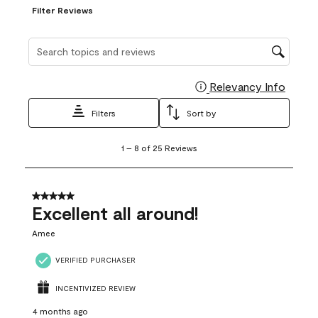
Filter Reviews
Search topics and reviews search region
Relevancy Info
Display
Filters
Sort by
1
1
–
8 of 25
Reviews
to
8
of
25
5 out of 5 stars.
Reviews
Excellent all around!
.
Amee
VERIFIED PURCHASER
INCENTIVIZED REVIEW
4 months ago