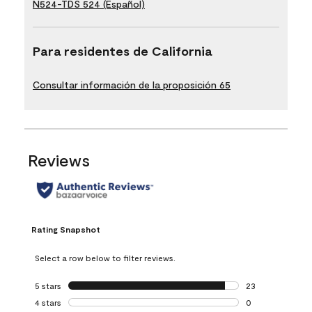
N524-TDS 524 (Español)
Para residentes de California
Consultar información de la proposición 65
Reviews
Rating Snapshot
Select a row below to filter reviews.
5 stars
stars
23
23 reviews with 5
4 stars
stars
0