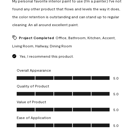
My personal favorite interior paint to use (I'm a painter.) I've not
found any other product that flows and levels the way it does,
the color retention is outstanding and can stand up to regular
cleaning. An all around excellent paint.
Project Completed
Office, Bathroom, Kitchen, Accent,
Living Room, Hallway, Dining Room
Yes, I recommend this product.
Overall Appearance
Overall Appearance, 5.0 out of 5
5.0
Quality of Product
Quality of Product, 5.0 out of 5
5.0
Value of Product
Value of Product, 5.0 out of 5
5.0
Ease of Application
Ease of Application, 5.0 out of 5
5.0