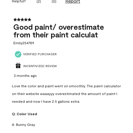
Report
Helpful?
(
2
)
(
0
)
5 out of 5 stars.
Good paint/ overestimate
from their paint calculat
Emily254789
VERIFIED PURCHASER
INCENTIVIZED REVIEW
3 months ago
Love the color and paint went on smoothly. The paint calculator
on their website waaayyy overestimated the amount of paint I
needed and now I have 2.5 gallons extra.
Q:
Color Used
A:
Bunny Gray