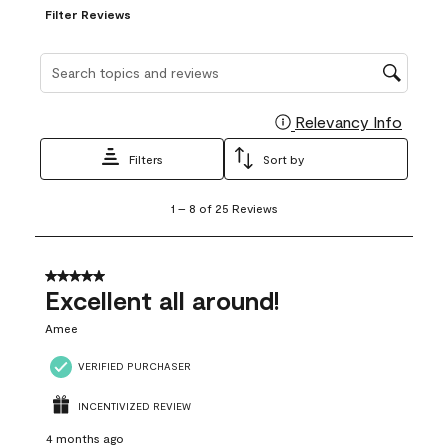
Filter Reviews
Search topics and reviews search region
Relevancy Info
Display
Filters
Sort by
1
1
–
8 of 25
Reviews
to
8
of
25
5 out of 5 stars.
Reviews
Excellent all around!
.
Amee
VERIFIED PURCHASER
INCENTIVIZED REVIEW
4 months ago