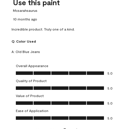
Use this paint
Mcsarahsaurus
10 months ago
Incredible product. Truly one of a kind.
Q:
Color Used
A:
Old Blue Jeans
Overall Appearance
Overall Appearance, 5.0 out of 5
5.0
Quality of Product
Quality of Product, 5.0 out of 5
5.0
Value of Product
Value of Product, 5.0 out of 5
5.0
Ease of Application
Ease of Application, 5.0 out of 5
5.0