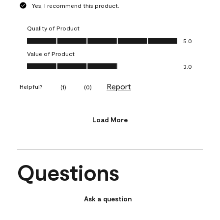
Yes, I recommend this product.
Quality of Product
Quality of Product, 5.0 out of 5
5.0
Value of Product
Value of Product, 3.0 out of 5
3.0
Report
Helpful?
(
1
)
(
0
)
Load More
Questions
Ask a question