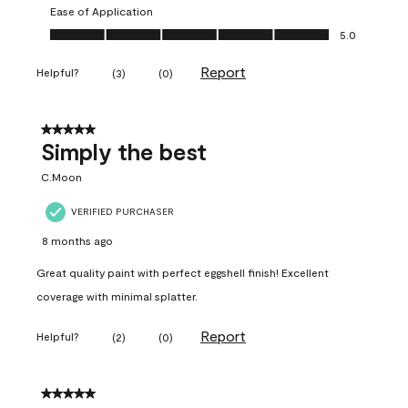
Ease of Application
Ease of Application, 5.0 out of 5
5.0
Report
Helpful?
(
3
)
(
0
)
5 out of 5 stars.
Simply the best
C.Moon
VERIFIED PURCHASER
8 months ago
Great quality paint with perfect eggshell finish! Excellent
coverage with minimal splatter.
Report
Helpful?
(
2
)
(
0
)
5 out of 5 stars.