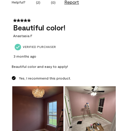
Report
Helpful?
(
2
)
(
0
)
5 out of 5 stars.
Beautiful color!
Anastasia F
VERIFIED PURCHASER
3 months ago
Beautiful color and easy to apply!
Yes, I recommend this product.