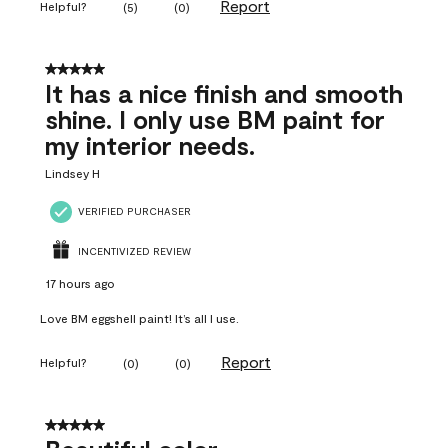
Report
Helpful?
(
5
)
(
0
)
5 out of 5 stars.
It has a nice finish and smooth
shine. I only use BM paint for
my interior needs.
Lindsey H
VERIFIED PURCHASER
INCENTIVIZED REVIEW
17 hours ago
Love BM eggshell paint! It’s all I use.
Report
Helpful?
(
0
)
(
0
)
5 out of 5 stars.