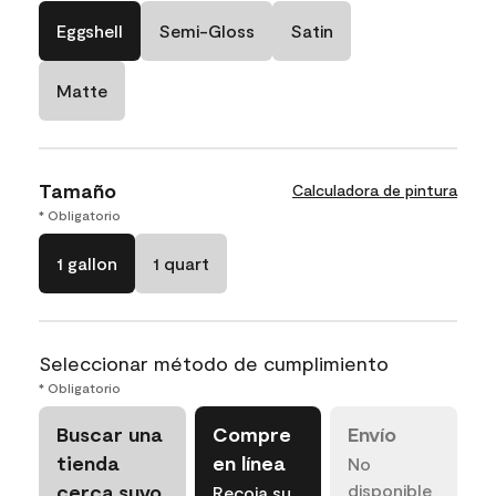
Eggshell
Semi-Gloss
Satin
Matte
Tamaño
Calculadora de pintura
* Obligatorio
1 gallon
1 quart
Seleccionar método de cumplimiento
* Obligatorio
Buscar una
Compre
Envío
tienda
en línea
No
cerca suyo
disponible
Recoja su