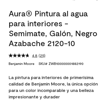
Aura® Pintura al agua
para interiores -
Semimate, Galón, Negro
Azabache 2120-10
4.8
(25)
Read
25
Benjamin Moore
SKU# ZWB100000001882190
Reviews.
Same
page
La pintura para interiores de primerísima
link.
calidad de Benjamin Moore, la única opción
para un color incomparable y una belleza
impresionante y durader