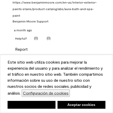
https://www.benjaminmoore.com/en-us/interior-exterior-
paints-stains/product-catalog/abs/aura-bath-and-spa-
paint
Benjamin Moore Support
a month ago
(
0
)
(
0
)
Helpful?
Report
Este sitio web utiliza cookies para mejorar la
Q: What Aura paint color
This website uses cookies to enhance user experience
experiencia del usuario y para analizar el rendimiento y
should I use in north facing
and to analyze performance and traffic on our website.
el tráfico en nuestro sitio web. También compartimos
entryway?
We also share information about your use of our site
información sobre su uso de nuestro sitio con
with our social media, advertising, and analytics
nuestros socios de redes sociales, publicidad y
TKpppp
partners.
análisis.
Configuración de cookies
Cookie Settings
a month ago
Negar
Deny
Aceptar cookies
Accept Cookies
1 Answer