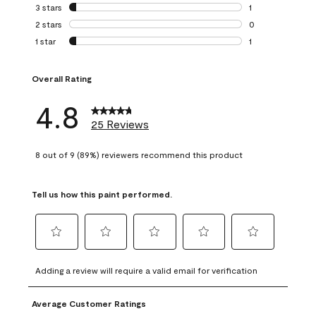
0 reviews with 4 
3 stars
stars
1
1 review with 3 st
2 stars
stars
0
0 reviews with 2 
1 star
stars
1
1 review with 1 sta
Overall Rating
4.8
25 Reviews
8 out of 9 (89%) reviewers recommend this product
Tell us how this paint performed.
Select
Select
Select
Select
Select
to
to
to
to
to
Adding a review will require a valid email for verification
rate
rate
rate
rate
rate
the
the
the
the
the
Average Customer Ratings
item
item
item
item
item