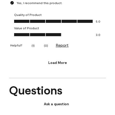
Yes, I recommend this product.
Quality of Product
Quality of Product, 5.0 out of 5
5.0
Value of Product
Value of Product, 3.0 out of 5
3.0
Report
Helpful?
(
1
)
(
0
)
Load More
Questions
Ask a question