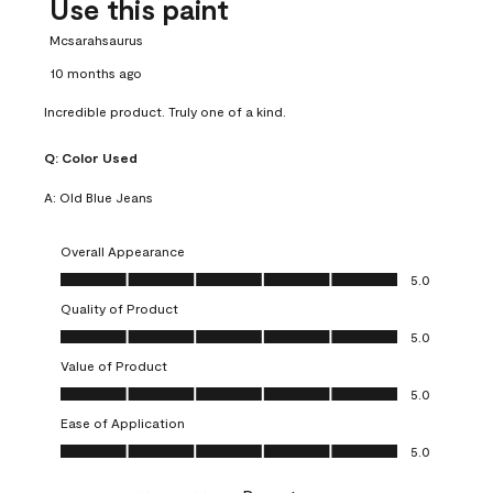
Use this paint
Mcsarahsaurus
10 months ago
Incredible product. Truly one of a kind.
Q:
Color Used
A:
Old Blue Jeans
Overall Appearance
Overall Appearance, 5.0 out of 5
5.0
Quality of Product
Quality of Product, 5.0 out of 5
5.0
Value of Product
Value of Product, 5.0 out of 5
5.0
Ease of Application
Ease of Application, 5.0 out of 5
5.0