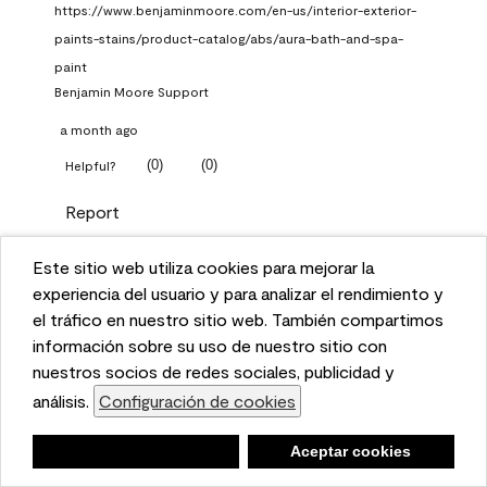
https://www.benjaminmoore.com/en-us/interior-exterior-
paints-stains/product-catalog/abs/aura-bath-and-spa-
paint
Benjamin Moore Support
a month ago
(
0
)
(
0
)
Helpful?
Report
Este sitio web utiliza cookies para mejorar la
Q: What Aura paint color
This website uses cookies to enhance user experience
experiencia del usuario y para analizar el rendimiento y
should I use in north facing
and to analyze performance and traffic on our website.
el tráfico en nuestro sitio web. También compartimos
entryway?
We also share information about your use of our site
información sobre su uso de nuestro sitio con
with our social media, advertising, and analytics
nuestros socios de redes sociales, publicidad y
TKpppp
partners.
análisis.
Configuración de cookies
Cookie Settings
a month ago
Negar
Deny
Aceptar cookies
Accept Cookies
1 Answer