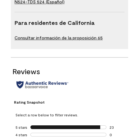
N524-TDS 524 (Español)
Para residentes de California
Consultar información de la proposición 65
Reviews
Rating Snapshot
Select a row below to filter reviews.
5 stars
stars
23
23 reviews with 5
4 stars
stars
0