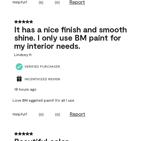
Report
Helpful?
(
5
)
(
0
)
5 out of 5 stars.
It has a nice finish and smooth
shine. I only use BM paint for
my interior needs.
Lindsey H
VERIFIED PURCHASER
INCENTIVIZED REVIEW
18 hours ago
Love BM eggshell paint! It’s all I use.
Report
Helpful?
(
0
)
(
0
)
5 out of 5 stars.