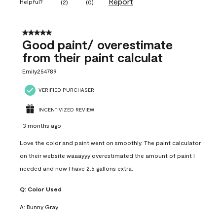
Report
Helpful?
(
2
)
(
0
)
5 out of 5 stars.
Good paint/ overestimate
from their paint calculat
Emily254789
VERIFIED PURCHASER
INCENTIVIZED REVIEW
3 months ago
Love the color and paint went on smoothly. The paint calculator
on their website waaayyy overestimated the amount of paint I
needed and now I have 2.5 gallons extra.
Q:
Color Used
A:
Bunny Gray