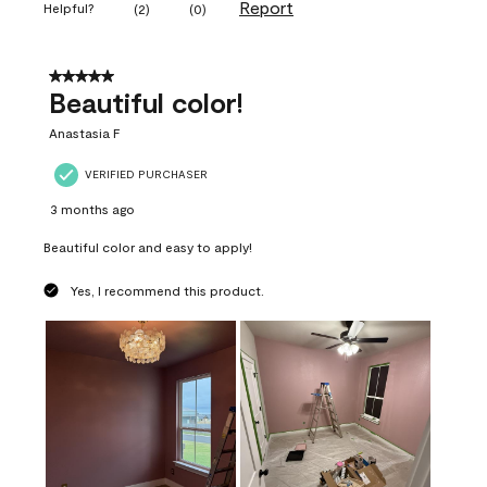
Report
Helpful?
(
2
)
(
0
)
5 out of 5 stars.
Beautiful color!
Anastasia F
VERIFIED PURCHASER
3 months ago
Beautiful color and easy to apply!
Yes, I recommend this product.