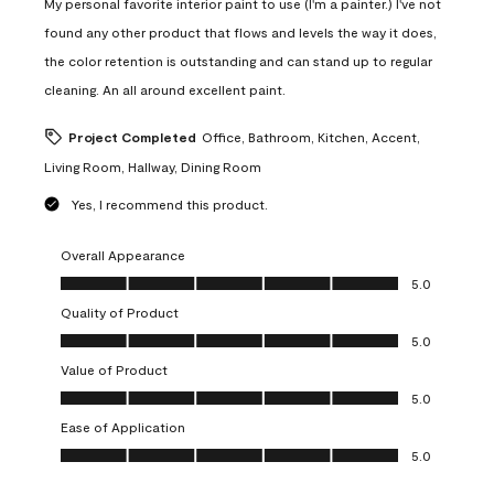
My personal favorite interior paint to use (I'm a painter.) I've not
found any other product that flows and levels the way it does,
the color retention is outstanding and can stand up to regular
cleaning. An all around excellent paint.
Project Completed
Office, Bathroom, Kitchen, Accent,
Living Room, Hallway, Dining Room
Yes, I recommend this product.
Overall Appearance
Overall Appearance, 5.0 out of 5
5.0
Quality of Product
Quality of Product, 5.0 out of 5
5.0
Value of Product
Value of Product, 5.0 out of 5
5.0
Ease of Application
Ease of Application, 5.0 out of 5
5.0