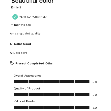
Beautiful color
Emily S
VERIFIED PURCHASER
11 months ago
Amazing paint quality
Q:
Color Used
A:
Dark olive
Project Completed
Other
Overall Appearance
Overall Appearance, 5.0 out of 5
5.0
Quality of Product
Quality of Product, 5.0 out of 5
5.0
Value of Product
Value of Product, 5.0 out of 5
5.0