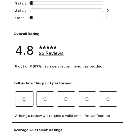
0 reviews with 4 
3 stars
stars
1
1 review with 3 st
2 stars
stars
0
0 reviews with 2 
1 star
stars
1
1 review with 1 sta
Overall Rating
4.8
25 Reviews
8 out of 9 (89%) reviewers recommend this product
Tell us how this paint performed.
Select
Select
Select
Select
Select
to
to
to
to
to
Adding a review will require a valid email for verification
rate
rate
rate
rate
rate
the
the
the
the
the
Average Customer Ratings
item
item
item
item
item