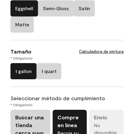
Eggshell
Semi-Gloss
Satin
Matte
Tamaño
Calculadora de pintura
* Obligatorio
1 gallon
1 quart
Seleccionar método de cumplimiento
* Obligatorio
Buscar una
Compre
Envío
tienda
en línea
No
cerca suyo
disponible
Recoja su