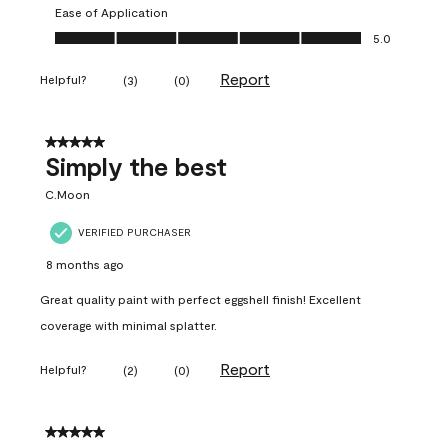
Ease of Application
Ease of Application, 5.0 out of 5
5.0
Report
Helpful?
(
3
)
(
0
)
5 out of 5 stars.
Simply the best
C.Moon
VERIFIED PURCHASER
8 months ago
Great quality paint with perfect eggshell finish! Excellent
coverage with minimal splatter.
Report
Helpful?
(
2
)
(
0
)
5 out of 5 stars.