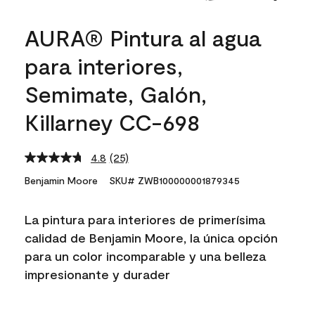
AURA® Pintura al agua
para interiores,
Semimate, Galón,
Killarney CC-698
4.8
(25)
Read
25
Benjamin Moore
SKU# ZWB100000001879345
Reviews.
Same
page
La pintura para interiores de primerísima
link.
calidad de Benjamin Moore, la única opción
para un color incomparable y una belleza
impresionante y durader