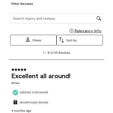
Filter Reviews
Search topics and reviews search region
Relevancy Info
Display
Filters
Sort by
1
1
–
8 of 25
Reviews
to
8
of
25
5 out of 5 stars.
Reviews
Excellent all around!
.
Amee
VERIFIED PURCHASER
INCENTIVIZED REVIEW
4 months ago