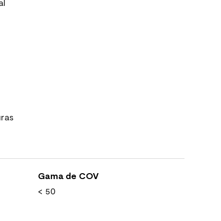
al
uras
Gama de COV
< 50