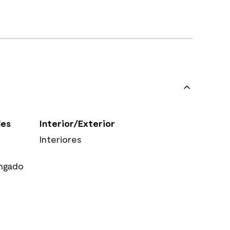
les
Interior/Exterior
Interiores
ngado