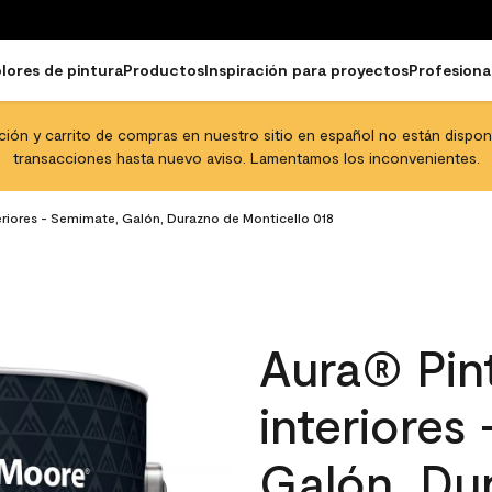
lores de pintura
Productos
Inspiración para proyectos
Profesiona
pción y carrito de compras en nuestro sitio en español no están disponib
transacciones hasta nuevo aviso. Lamentamos los inconvenientes.
eriores - Semimate, Galón, Durazno de Monticello 018
Aura® Pint
interiores
Galón, Du