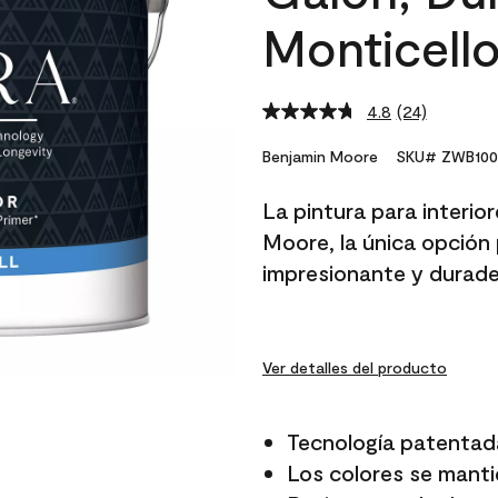
Monticello
4.8
(24)
Read
24
Reviews.
Benjamin Moore
SKU# ZWB100
Same
page
La pintura para interio
link.
Moore, la única opción 
impresionante y durade
Ver detalles del producto
Tecnología patentad
Los colores se manti