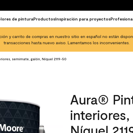
lores de pintura
Productos
Inspiración para proyectos
Profesiona
pción y carrito de compras en nuestro sitio en español no están disponib
transacciones hasta nuevo aviso. Lamentamos los inconvenientes.
eriores, semimate, galón, Níquel 2119-50
Aura® Pint
interiores
Níquel 211