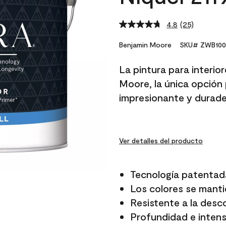
4.8
(25)
Read
25
Reviews.
Benjamin Moore
SKU# ZWB100
Same
page
La pintura para interio
link.
Moore, la única opción 
impresionante y durade
Ver detalles del producto
Tecnología patentad
Los colores se manti
Resistente a la desc
Profundidad e intensi