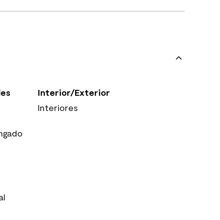
les
Interior/Exterior
Interiores
ngado
al