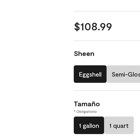
$108.99
Sheen
Eggshell
Semi-Glo
Tamaño
* Obligatorio
1 gallon
1 quart