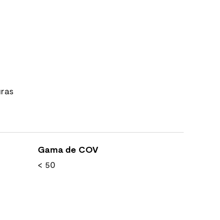
uras
Gama de COV
< 50